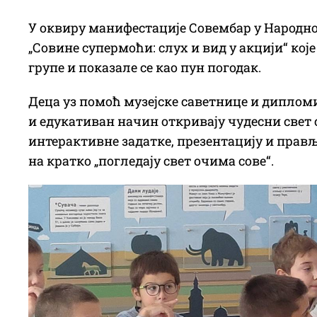
У оквиру манифестације Совембар у Народно
„Совине супермоћи: слух и вид у акцији“ кој
групе и показале се као пун погодак.
Деца уз помоћ музејске саветнице и дипло
и едукативан начин откривају чудесни свет со
интерактивне задатке, презентацију и прављ
на кратко „погледају свет очима сове“.