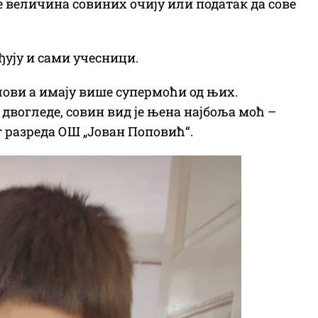
е величина совиних очију или податак да сове
ђују и сами учесници.
рлови а имају више супермоћи од њих.
двогледе, совин вид је њена најбоља моћ –
г разреда ОШ „Јован Поповић“.