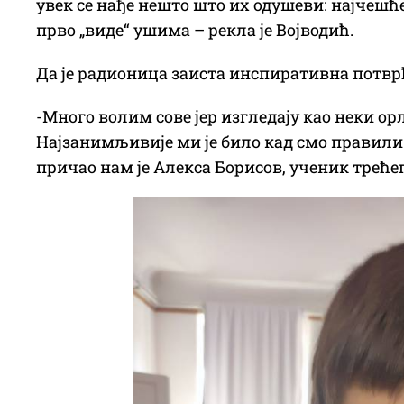
увек се нађе нешто што их одушеви: најчешћ
прво „виде“ ушима – рекла је Војводић.
Да је радионица заиста инспиративна потвр
-Много волим сове јер изгледају као неки о
Најзанимљивије ми је било кад смо правили 
причао нам је Алекса Борисов, ученик треће