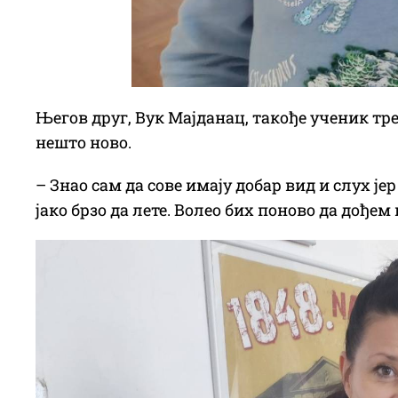
Његов друг, Вук Мајданац, такође ученик трећ
нешто ново.
– Знао сам да сове имају добар вид и слух је
јако брзо да лете. Волео бих поново да дођем