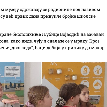
м музеју одржавају се радионице под називом
е су већ првих дана привукле бројне школске
миране биолошкиње Љубице Војводић на забаван
ва: како виде, чују и сналазе се у мраку. Кроз
ење „двогледа“, ђаци добијају прилику да макар