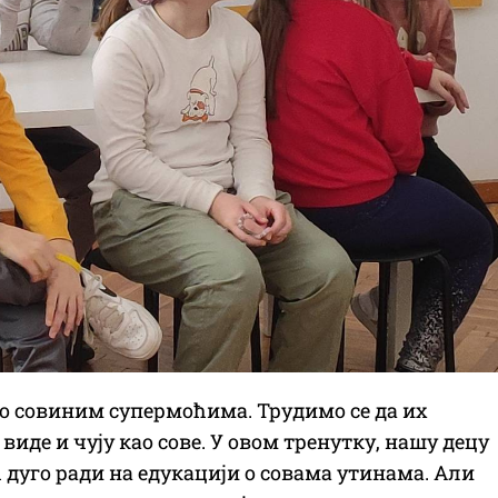
 о совиним супермоћима. Трудимо се да их
иде и чују као сове. У овом тренутку, нашу децу
 дуго ради на едукацији о совама утинама. Али