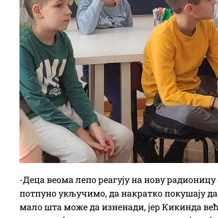
-Деца веома лепо реагују на нову радионицу
потпуно укључимо, да накратко покушају да в
мало шта може да изненади, јер Кикинда већ