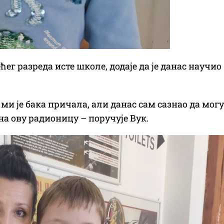
ег разреда исте школе, додаје да је данас научио
р ми је бака причала, али данас сам сазнао да могу
 на ову радионицу – поручује Вук.