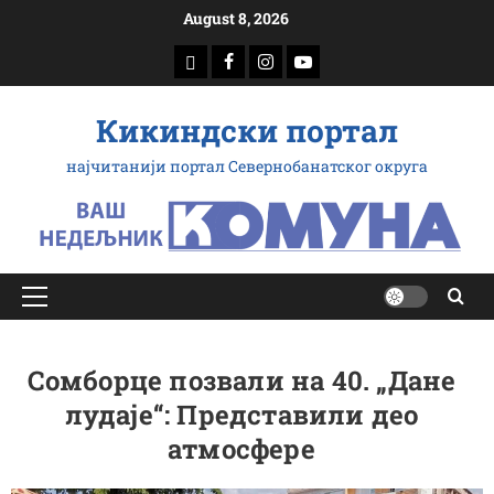
Скип
August 8, 2026
то
доwнлоад
Фацебоок
Инстаграм
Yоутубе
цонтент
Кикиндски портал
најчитанији портал Севернобанатског округа
Примарy
Мену
Сомборце позвали на 40. „Дане
лудаје“: Представили део
атмосфере