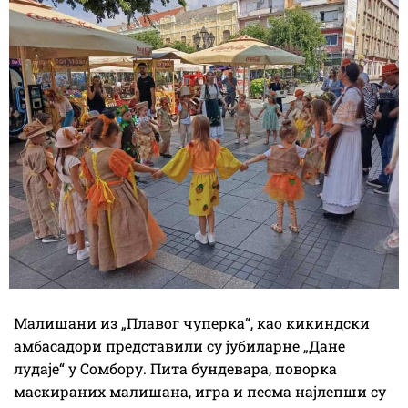
Малишани из „Плавог чуперка“, као кикиндски
амбасадори представили су јубиларне „Дане
лудаје“ у Сомбору. Пита бундевара, поворка
маскираних малишана, игра и песма најлепши су