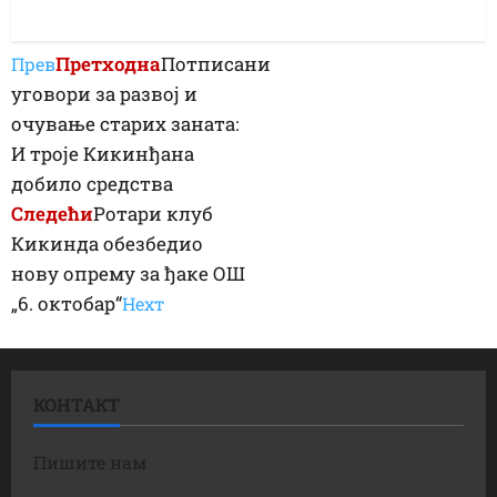
Претходна
Потписани
Прев
уговори за развој и
очување старих заната:
И троје Кикинђана
добило средства
Следећи
Ротари клуб
Кикинда обезбедио
нову опрему за ђаке ОШ
„6. октобар“
Неxт
КОНТАКТ
Пишите нам