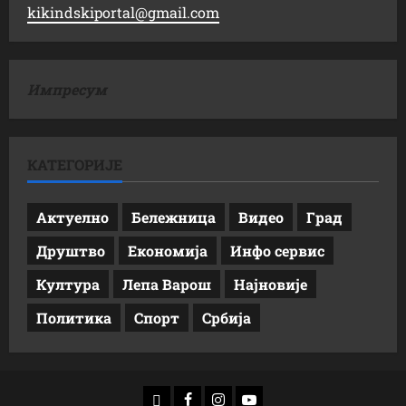
kikindskiportal@gmail.com
Импресум
КАТЕГОРИЈЕ
Актуелно
Бележница
Видео
Град
Друштво
Економија
Инфо сервис
Култура
Лепа Варош
Најновије
Политика
Спорт
Србија
доwнлоад
Фацебоок
Инстаграм
Yоутубе