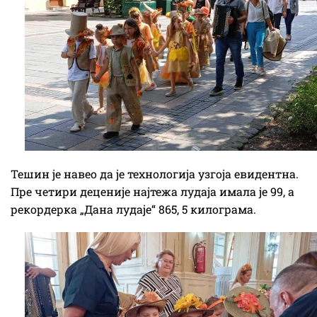
Тешин је навео да је технологија узгоја евидентна.
Пре четири деценије најтежа лудаја имала је 99, а
рекордерка „Дана лудаје“ 865, 5 килограма.