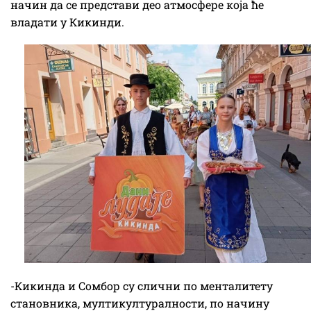
начин да се представи део атмосфере која ће
владати у Кикинди.
-Кикинда и Сомбор су слични по менталитету
становника, мултикултуралности, по начину