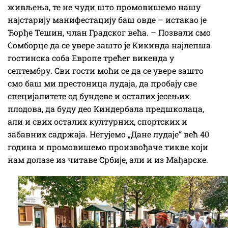
живљења, те не чуди што промовишемо нашу
најстарију манифестацију баш овде – истакао је
Ђорђе Тешин, члан Градског већа. – Позвали смо
Сомборце да се увере зашто је Кикинда најлепша
гостинска соба Европе трећег викенда у
септембру. Сви гости моћи се да се увере зашто
смо баш ми престоница лудаја, да пробају све
специјалитете од бундеве и осталих јесењих
плодова, да буду део Киндербала предшколаца,
али и свих осталих културних, спортских и
забавних садржаја. Негујемо „Дане лудаје“ већ 40
година и промовишемо произвођаче тикве који
нам долазе из читаве Србије, али и из Мађарске.