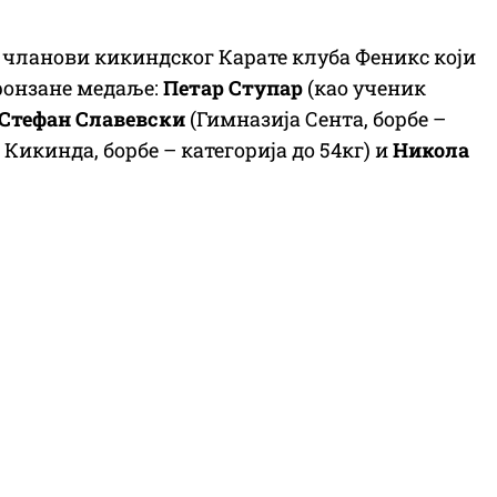
 чланови кикиндског Карате клуба Феникс који
бронзане медаље:
Петар Ступар
(као ученик
Стефан Славевски
(Гимназија Сента, борбе –
Кикинда, борбе – категорија до 54кг) и
Никола