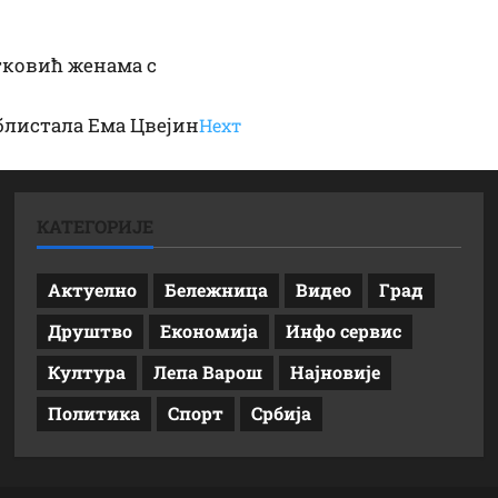
етковић женама с
аблистала Ема Цвејин
Неxт
КАТЕГОРИЈЕ
Актуелно
Бележница
Видео
Град
Друштво
Економија
Инфо сервис
Култура
Лепа Варош
Најновије
Политика
Спорт
Србија