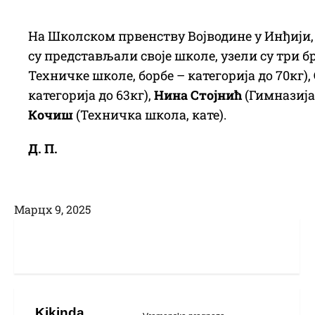
На Школском првенству Војводине у Инђији,
су представљали своје школе, узели су три 
Техничке школе, борбе – категорија до 70кг),
категорија до 63кг),
Нина Стојнић
(Гимназија 
Кочиш
(Техничка школа, кате).
Д. П.
Марцх 9, 2025