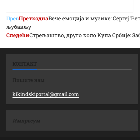
Претходна
Вече емоција и музике: Сергеј Ћ
Прев
љубављу
Следећи
Стрељаштво, друго коло Купа Србије: З
КОНТАКТ
Пишите нам
kikindskiportal@gmail.com
Импресум