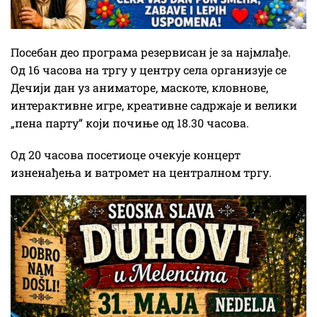
Посебан део програма резервисан је за најмлађе.
Од 16 часова на тргу у центру села организује се
Дечији дан уз аниматоре, маскоте, кловнове,
интерактивне игре, креативне садржаје и велики
„пена партy“ који почиње од 18.30 часова.
Од 20 часова посетиоце очекује концерт
изненађења и ватромет на централном тргу.