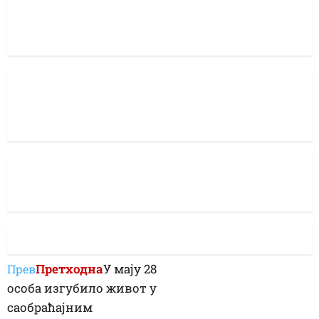
Претходна
У мају 28
Прев
особа изгубило живот у
саобраћајним