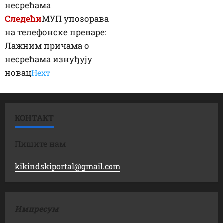
несрећама
Следећи
МУП упозорава
на телефонске преваре:
Лажним причама о
несрећама изнуђују
новац
Неxт
КОНТАКТ
Пишите нам
kikindskiportal@gmail.com
Импресум