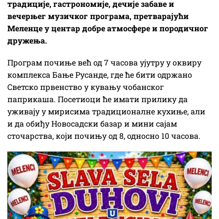
традиције, гастрономије, дечије забаве и
вечерњег музичког програма, претварајући
Меленце у центар добре атмосфере и породичног
дружења.
Програм почиње већ од 7 часова ујутру у оквиру
комплекса Бање Русанде, где ће бити одржано
Светско првенство у кувању чобанског
паприкаша. Посетиоци ће имати прилику да
уживају у мирисима традиционалне кухиње, али
и да обиђу Новосадски базар и мини сајам
сточарства, који почињу од 8, односно 10 часова.