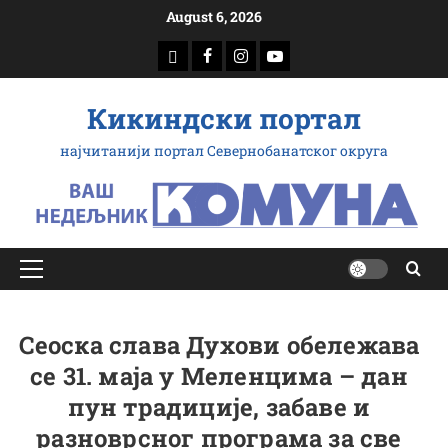
Скип
August 6, 2026
то
доwнлоад
Фацебоок
Инстаграм
Yоутубе
цонтент
Кикиндски портал
најчитанији портал Севернобанатског округа
Примарy
Мену
Сеоска слава Духови обележава
се 31. маја у Меленцима – дан
пун традиције, забаве и
разноврсног програма за све