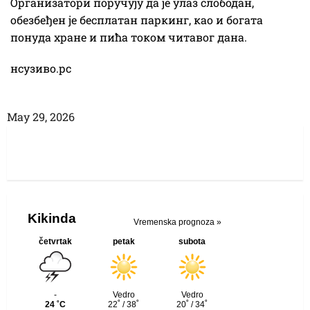
Организатори поручују да је улаз слободан,
обезбеђен је бесплатан паркинг, као и богата
понуда хране и пића током читавог дана.
нсузиво.рс
Маy 29, 2026