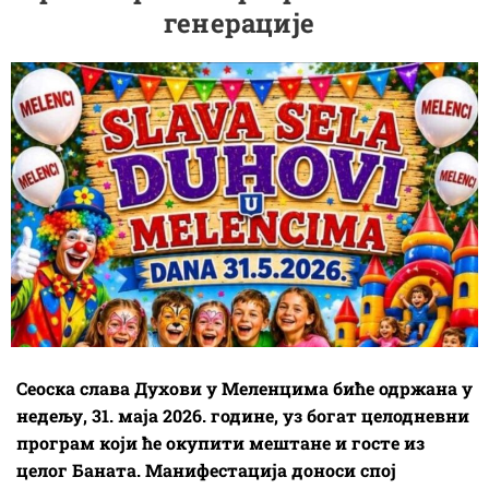
генерације
Сеоска слава Духови у Меленцима биће одржана у
недељу, 31. маја 2026. године, уз богат целодневни
програм који ће окупити мештане и госте из
целог Баната. Манифестација доноси спој