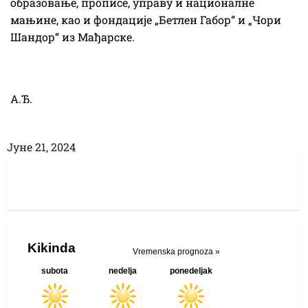
образовање, прописе, управу и националне
мањине, као и фондације „Бетлен Габор“ и „Чори
Шандор“ из Мађарске.
А.Ђ.
Јуне 21, 2024