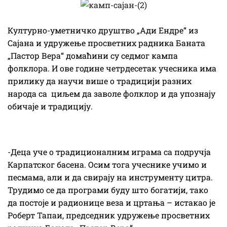
Културно-уметничко друштво „Ади Ендре“ из
Сајана и удружење просветних радника Баната
„Пастор Вера“ домаћини су седмог кампа
фолклора. И ове године четрдесетак учесника има
прилику да научи више о традицији разних
народа са циљем да заволе фолклор и да упознају
обичаје и традицију.
-Деца уче о традиционалним играма са подручја
Карпатског басена. Осим тога учеснике учимо и
песмама, али и да свирају на инструменту цитра.
Трудимо се да програми буду што богатији, тако
да постоје и радионице веза и цртања – истакао је
Роберт Тапаи, председник удружење просветних