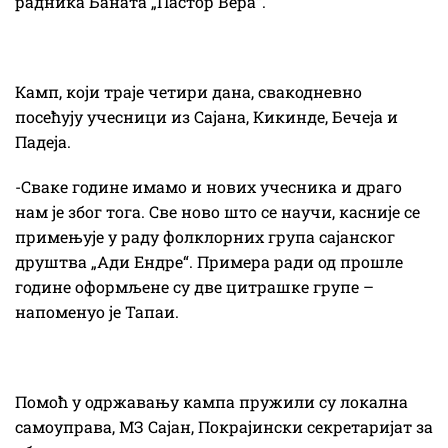
радника Баната „Пастор Вера“.
Камп, који траје четири дана, свакодневно
посећују учесници из Сајана, Кикинде, Бечеја и
Падеја.
-Сваке године имамо и нових учесника и драго
нам је због тога. Све ново што се научи, касније се
примењује у раду фолклорних група сајанског
друштва „Ади Ендре“. Примера ради од прошле
године оформљене су две цитрашке групе –
напоменуо је Тапаи.
Помоћ у одржавању кампа пружили су локална
самоуправа, МЗ Сајан, Покрајински секретаријат за