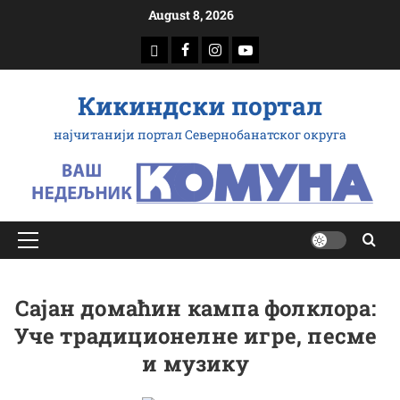
Скип
August 8, 2026
то
доwнлоад
Фацебоок
Инстаграм
Yоутубе
цонтент
Кикиндски портал
најчитанији портал Севернобанатског округа
Примарy
Мену
Сајан домаћин кампа фолклора:
Уче традиционелне игре, песме
и музику