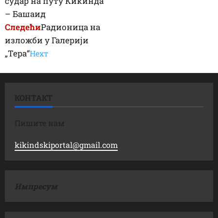
судар на путу Кикинда
– Башаид
Следећи
Радионица на
изложби у Галерији
„Тера“
Неxт
КОНТАКТ
Пишите нам
kikindskiportal@gmail.com
Импресум