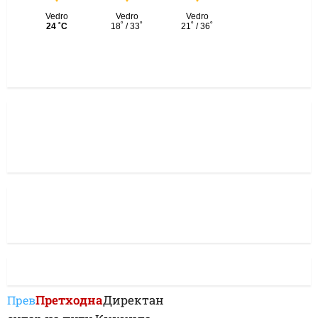
Претходна
Директан
Прев