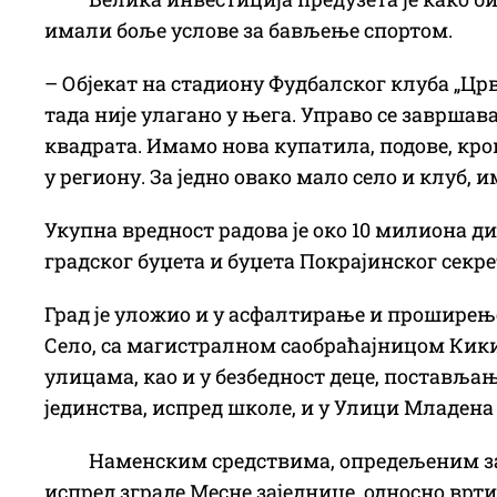
имали боље услове за бављење спортом.
– Објекат на стадиону Фудбалског клуба „Црв
тада није улагано у њега. Управо се завршава
квадрата. Имамо нова купатила, подове, кров
у региону. За једно овако мало село и клуб,
Укупна вредност радова је око 10 милиона ди
градског буџета и буџета Покрајинског секре
Град је уложио и у асфалтирање и проширење 
Село, са магистралном саобраћајницом Кики
улицама, као и у безбедност деце, поставља
јединства, испред школе, и у Улици Младена
Наменским средствима, опредељеним за 
испред зграде Месне заједнице, односно врт