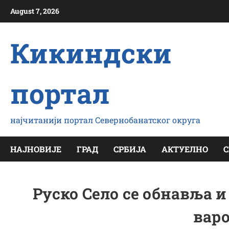
Скип
August 7, 2026
то
цонтент
Кикиндски
портал
најчитанији портал Севернобанатског округа
НАЈНОВИЈЕ
ГРАД
СРБИЈА
АКТУЕЛНО
С
Руско Село се обнавља и
вар