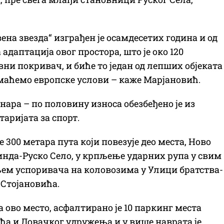
ена звезда“ изграђен је осамдесетих година и од
 адаптација овог простора, што је око 120
ни покривач, и биће то један од лепших објеката
 имаћемо европске услови – каже Марјановић.
нара – по половину износа обезбеђено је из
таријата за спорт.
300 метара пута који повезује део места, Ново
нда-Руско Село, у крпљење ударних рупа у свим
њем успоривача на коловозима у Улици братства-
 Стојановића.
ово место, асфалтирано је 10 паркинг места
ића и Ловачког удружења и у више наврата је