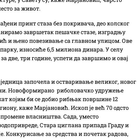
есто за живот.
ађени принт стаза без покривача, део колског
ланирамо завршетак пешачке стазе, изградњу
ћ и њено повезивање са главном улицом. Ове
 парку, износиће 6,5 милиона динара. У селу
за две, три године, успети да завршимо и овај
 заједница започела и остваривање великог, новог
лани. Новоформирано риболовачко удружење
кат којим би се добио рибњак површине 12
гиону, каже Марјановић. Ископ је већ 70 одсто
 промене власништва. Сада, уместо
одопривреде, Стара циглана припада Граду и
е. Конкурисање за средства и почетак радова,