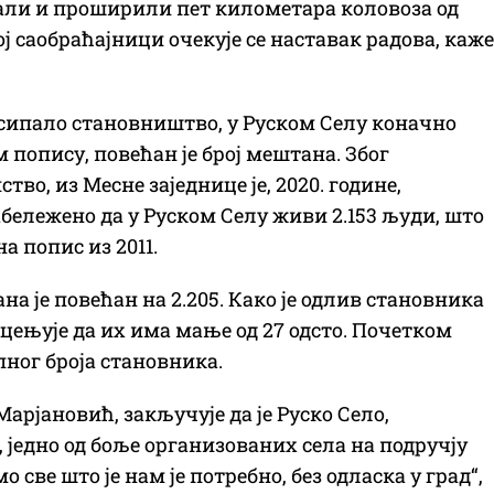
исали и проширили пет километара коловоза од
ј саобраћајници очекује се наставак радова, каже
осипало становништво, у Руском Селу коначно
 попису, повећан је број мештана. Због
о, из Месне заједнице је, 2020. године,
абележено да у Руском Селу живи 2.153 људи, што
а попис из 2011.
 је повећан на 2.205. Како је одлив становника
оцењује да их има мање од 27 одсто. Почетком
пног броја становника.
арјановић, закључује да је Руско Село,
једно од боље организованих села на подручју
све што је нам је потребно, без одласка у град“,