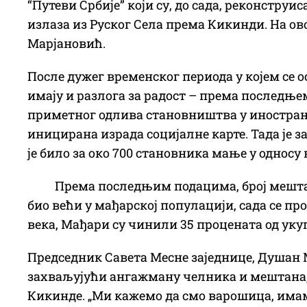
“Путеви Србије” који су, до сада, реконстру
излаза из Руског Села према Кикинди. На ово
Марјановић.
После дужег временског периода у којем се 
имају и разлога за радост – према последњем
приметног одлива становништва у иностранств
иницирана израда социјалне карте. Тада је з
је било за око 700 становника мање у односу н
Према последњим подацима, број мештана
био већи у мађарској популацији, сада се пр
века, Мађари су чинили 35 процената од уку
Председник Савета Месне заједнице, Душан М
захваљујући ангажману челника и мештана, 
Кикинде. „Ми кажемо да смо варошица, имамо 