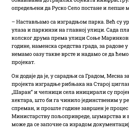
опредељени да Руско Село постане и лепше м
– Настављамо са изградњом парка. Већ су ур
улаза и паркинзи на главној улици. Сада п
колског друма према улици Соње Маринкови
године, наменска средства града, за радове у
немамо оазу такве врсте и надамо се да ћемо 
пројекат.
Он додаје да је, у сарадњи са Градом, Месна
пројекта изградње рибњака на Старој циг
„Шаран“ и челници села иницирали су проје
хектара, што би га чинило јединственим у ре
спреман, и прошле године завршен је процес
Министарству пољопривреде, шумарства и в
може да се започне са израдом документациј