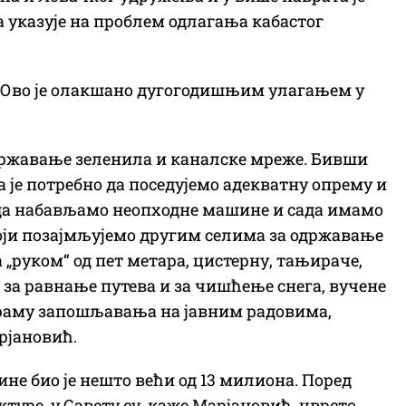
 указује на проблем одлагања кабастог
. Ово је олакшано дугогодишњим улагањем у
одржавање зеленила и каналске мреже. Бивши
а је потребно да поседујемо адекватну опрему и
и да набављамо неопходне машине и сада имамо
који позајмљујемо другим селима за одржавање
 „руком“ од пет метара, цистерну, тањираче,
 за равнање путева и за чишћење снега, вучене
ограму запошљавања на јавним радовима,
рјановић.
ине био је нешто већи од 13 милиона. Поред
уре, у Савету су, каже Марјановић, чврсто