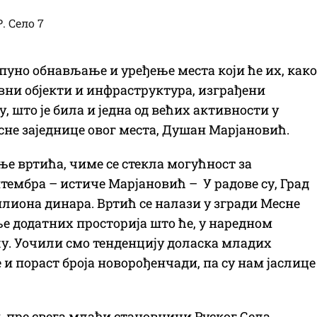
пуно обнављање и уређење места који ће их, како
авни објекти и инфраструктура, изграђени
, што је била и једна од већих активности у
сне заједнице овог места, Душан Марјановић.
е вртића, чиме се стекла могућност за
птембра – истиче Марјановић – У радове су, Град
лиона динара. Вртић се налази у згради Месне
ње додатних просторија што ће, у наредном
лу. Уочили смо тенденцију доласка младих
е и пораст броја новорођенчади, па су нам јаслице
, пре свега млађи становници Руског Села,