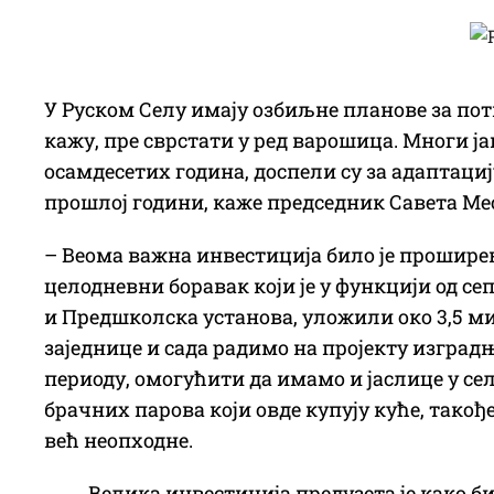
У Руском Селу имају озбиљне планове за пот
кажу, пре сврстати у ред варошица. Многи ј
осамдесетих година, доспели су за адаптацију
прошлој години, каже председник Савета Ме
– Веома важна инвестиција било је проширењ
целодневни боравак који је у функцији од се
и Предшколска установа, уложили око 3,5 ми
заједнице и сада радимо на пројекту изград
периоду, омогућити да имамо и јаслице у се
брачних парова који овде купују куће, такођ
већ неопходне.
Велика инвестиција предузета је како би