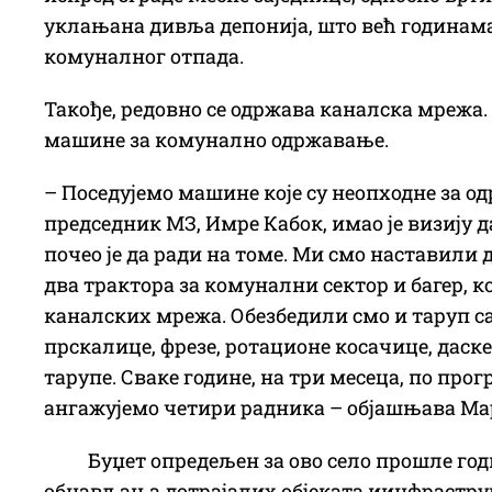
уклањана дивља депонија, што већ годинама
комуналног отпада.
Такође, редовно се одржава каналска мрежа
машине за комунално одржавање.
– Поседујемо машине које су неопходне за 
председник МЗ, Имре Кабок, имао је визију д
почео је да ради на томе. Ми смо наставил
два трактора за комунални сектор и багер, 
каналских мрежа. Обезбедили смо и таруп са
прскалице, фрезе, ротационе косачице, даске
тарупе. Сваке године, на три месеца, по пр
ангажујемо четири радника – објашњава Ма
Буџет опредељен за ово село прошле год
обнављања дотрајалих објеката иинфраструкт