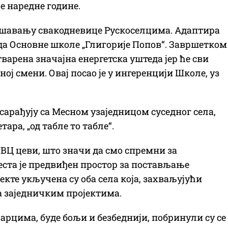
је наредне године.
акшавању свакодневице Рускоселцима. Адаптира
да Основне школе „Глигорије Попов“. Завршетком
варена значајна енергетска уштеда јер ће сви
ној смени. Овај посао је у ингеренцији Школе, уз
арађују са Месном узаједницом суседног села,
ара, „од табле то табле“.
ВЦ цеви, што значи да смо спремни за
места је предвиђен простор за постављање
кте укључена су оба села која, захваљујући
а заједничким пројектима.
арцима, буде бољи и безбеднији, побринули су се