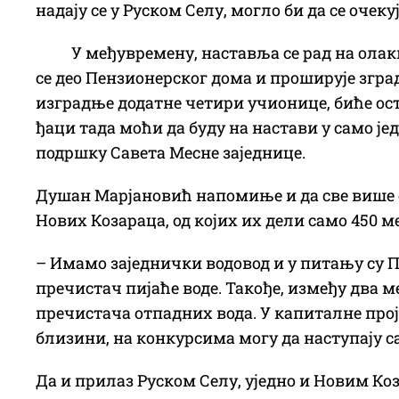
надају се у Руском Селу, могло би да се очеку
У међувремену, наставља се рад на ол
се део Пензионерског дома и проширује згра
изградње додатне четири учионице, биће ост
ђаци тада моћи да буду на настави у само јед
подршку Савета Месне заједнице.
Душан Марјановић напомиње и да све више с
Нових Козараца, од којих их дели само 450 мет
– Имамо заједнички водовод и у питању су П
пречистач пијаће воде. Такође, између два 
пречистача отпадних вода. У капиталне проје
близини, на конкурсима могу да наступају с
Да и прилаз Руском Селу, уједно и Новим Коз