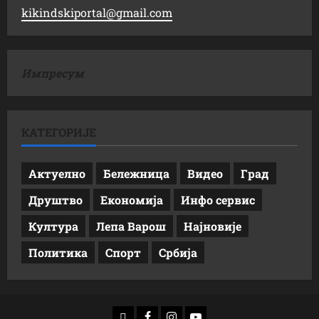
kikindskiportal@gmail.com
Импресум
КАТЕГОРИЈЕ
Актуелно
Бележница
Видео
Град
Друштво
Економија
Инфо сервис
Култура
Лепа Варош
Најновије
Политика
Спорт
Србија
доwнлоад
Фацебоок
Инстаграм
Yоутубе