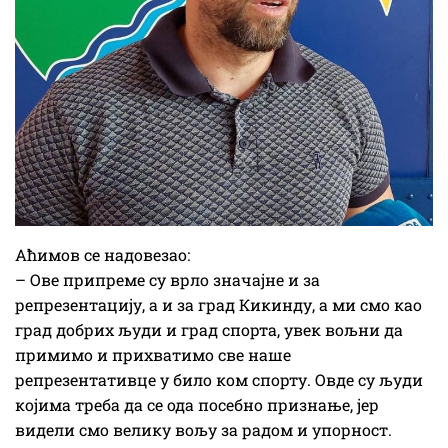
Аћимов се надовезао:
– Ове припреме су врло значајне и за
репрезентацију, а и за град Кикинду, а ми смо као
град добрих људи и град спорта, увек вољни да
примимо и прихватимо све наше
репрезентативце у било ком спорту. Овде су људи
којима треба да се ода посебно признање, јер
видели смо велику вољу за радом и упорност.