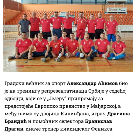
Градски већник за спорт
Александар Аћимов
био
је на тренингу репрезентативаца Србије у седећој
одбојци, који се у „Језеру” припремају за
предстојеће Европско првенство у Мађарској, а
међу њима су двојица Кикинђана, играч
Драгиша
Брандић
и помоћник селектора
Бранислав
Драгин
, иначе тренер кикиндског Феникса.