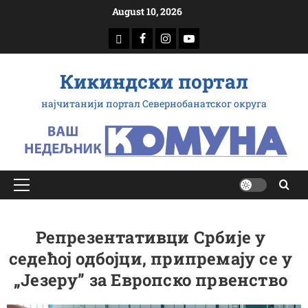
Скип
August 10, 2026
то
доwнлоад
Фацебоок
Инстаграм
Yоутубе
цонтент
Кикиндски портал
најчитанији портал Севернобанатског округа
Примарy
Мену
Репрезентативци Србије у
седећој одбојци, припремају се у
„Језеру” за Европско првенство