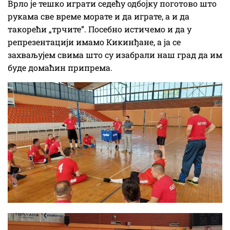
Врло је тешко играти седећу одбојку поготово што
рукама све време морате и да играте, а и да
такорећи „трчите”. Посебно истичемо и да у
репрезентацији имамо Кикинђане, а ја се
захваљујем свима што су изабрали наш град да им
буде домаћин припрема.