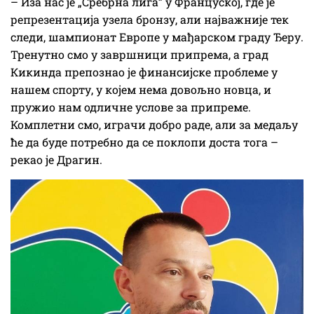
– Иза нас је „Сребрна лига” у Француској, где је
репрезентација узела бронзу, али најважније тек
следи, шампионат Европе у мађарском граду Ђеру.
Тренутно смо у завршници припрема, а град
Кикинда препознао је финансијске проблеме у
нашем спорту, у којем нема довољно новца, и
пружио нам одличне услове за припреме.
Комплетни смо, играчи добро раде, али за медаљу
ће да буде потребно да се поклопи доста тога –
рекао је Драгин.