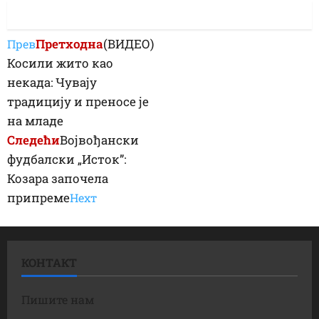
Претходна
(ВИДЕО)
Прев
Косили жито као
некада: Чувају
традицију и преносе је
на младе
Следећи
Војвођански
фудбалски „Исток”:
Козара започела
припреме
Неxт
КОНТАКТ
Пишите нам