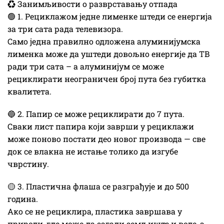
♻️ Занимљивости о разврставању отпада
🟢 1. Рециклажом једне лименке штеди се енергија
за три сата рада телевизора.
Само једна правилно одложена алуминијумска
лименка може да уштеди довољно енергије да ТВ
ради три сата – а алуминијум се може
рециклирати неограничен број пута без губитка
квалитета.
🔵 2. Папир се може рециклирати до 7 пута.
Сваки лист папира који заврши у рециклажи
може поново постати део новог производа — све
док се влакна не истање толико да изгубе
чврстину.
🟡 3. Пластична флаша се разграђује и до 500
година.
Ако се не рециклира, пластика завршава у
природи, где може да загади земљиште и воде, а