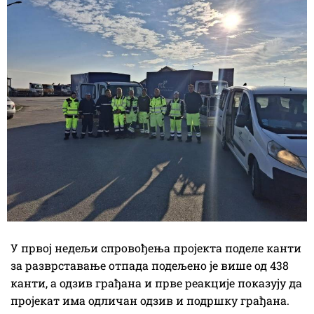
У првој недељи спровођења пројекта поделе канти
за разврставање отпада подељено је више од 438
канти, а одзив грађана и прве реакције показују да
пројекат има одличан одзив и подршку грађана.