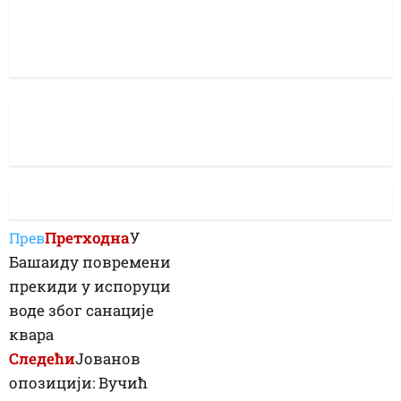
Претходна
У
Прев
Башаиду повремени
прекиди у испоруци
воде због санације
квара
Следећи
Јованов
опозицији: Вучић