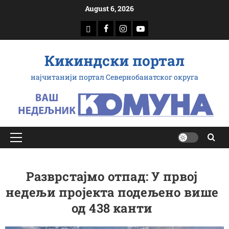
Скип
August 6, 2026
то
доwнлоад
Фацебоок
Инстаграм
Yоутубе
цонтент
Кикиндски портал
најчитанији портал Севернобанатског округа
Примарy
Мену
Разврстајмо отпад: У првој
недељи пројекта подељено више
од 438 канти