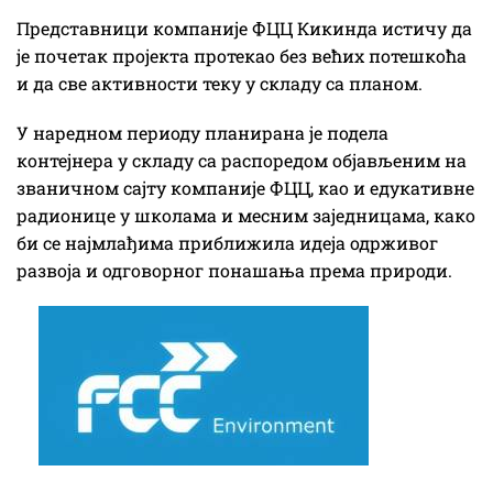
Представници компаније ФЦЦ Кикинда истичу да
је почетак пројекта протекао без већих потешкоћа
и да све активности теку у складу са планом.
У наредном периоду планирана је подела
контејнера у складу са распоредом објављеним на
званичном сајту компаније ФЦЦ, као и едукативне
радионице у школама и месним заједницама, како
би се најмлађима приближила идеја одрживог
развоја и одговорног понашања према природи.