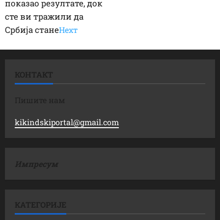
показао резултате, док
сте ви тражили да
Србија стане
Неxт
КОНТАКТ
Пишите нам
kikindskiportal@gmail.com
Импресум
КАТЕГОРИЈЕ