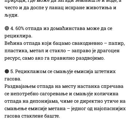
често и да доспе у ланац исхране животиња и
људи.
🟣 4. 60% отпада из домаћинстава може да се
рециклира.
Већина отпада који бацамо свакодневно – папир,
пластика, метал и стакло – заправо је драгоцен
ресурс, само ако га правилно раздвојимо.
🟠 5. Рециклажом се смањује емисија штетних
гасова.
Раздвајањем отпада на месту настанка спречава
се непотребно сагоревање и смањује количина
отпада на депонијама, чиме се директно утиче на
смањење емисије метана – једног од најопаснијих
гасова стаклене баште.