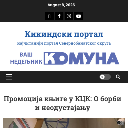
Скип
August 8, 2026
то
доwнлоад
Фацебоок
Инстаграм
Yоутубе
цонтент
Кикиндски портал
најчитанији портал Севернобанатског округа
Примарy
Мену
Промоција књиге у КЦК: О борби
и неодустајању