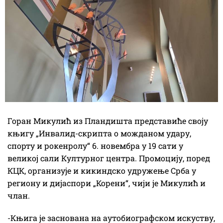
Горан Микулић из Пландишта представиће своју
књигу „Инвалид-скрипта о можданом удару,
спорту и рокенролу“ 6. новембра у 19 сати у
великој сали Културног центра. Промоцију, поред
КЦК, организује и кикиндско удружење Срба у
региону и дијаспори „Корени“, чији је Микулић и
члан.
-Књига је заснована на аутобиографском искуству,