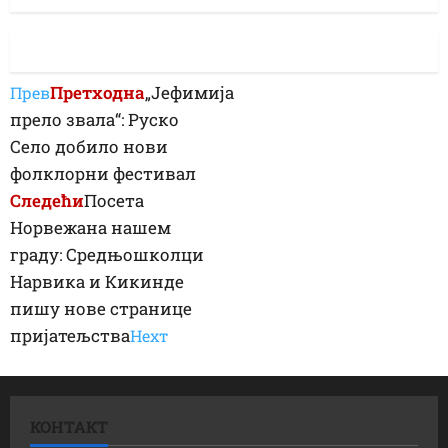
Претходна
„Јефимија
Прев
прело звала“: Руско
Село добило нови
фолклорни фестивал
Следећи
Посета
Норвежана нашем
граду: Средњошколци
Нарвика и Кикинде
пишу нове странице
пријатељства
Неxт
КОНТАКТ