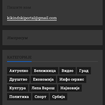
Пишите нам
kikindskiportal@gmail.com
Импресум
КАТЕГОРИЈЕ
Актуелно
Бележница
Видео
Град
Друштво
Економија
Инфо сервис
Култура
Лепа Варош
Најновије
Политика
Спорт
Србија