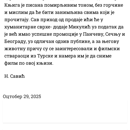
Књига је писана помирљивим тоном, без горчине
и мислим да ће бити занимљива свима који је
прочитају. Сав приход од продаје ићи ће у
хуманитарне сврхе- додаје Микулић уз податак да
је већ имао успешне промоције у Панчеву, Сечњу и
Београду, уз одличан одзив публике, а за његову
животну причу су се заинтересовали и филмски
ствараоци из Турске и намера им је да сниме
филм по овој књизи.
Н. Савић
Оцтобер 29, 2025