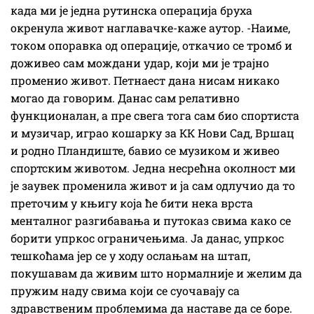
када ми је једна рутинска операција бруха
окренула живот наглавачке-каже аутор. -Наиме,
током опоравка од операције, откачио се тромб и
доживео сам мождани удар, који ми је трајно
променио живот. Петнаест дана нисам никако
могао да говорим. Данас сам релативно
функционалан, а пре свега тога сам био спортиста
и музичар, играо кошарку за КК Нови Сад, Вршац
и родно Пландиште, бавио се музиком и живео
спортским животом. Једна несрећна околност ми
је заувек променила живот и ја сам одлучио да то
преточим у књигу која ће бити нека врста
менталног разгибавања и путоказ свима како се
борити упркос ограничењима. Ја данас, упркос
тешкоћама јер се у ходу ослањам на штап,
покушавам да живим што нормалније и желим да
пружим наду свима који се суочавају са
здравственим проблемима да наставе да се боре.