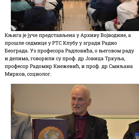
Књига је јуче представљена у Архиву Војводине, а
прошле седмице у РТС Клубу у згради Радио
Београда. Уз професора Радловића, о његовом раду
и делима, говорили су проф. др Јовица Тркуља,
професор Радомир Кнежевић, и проф. др Смиљана
Мирков, социолог.