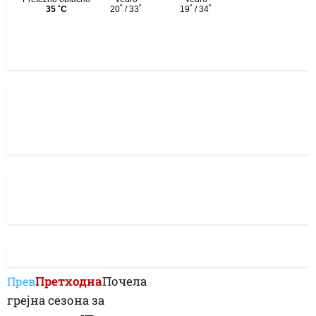
Претходна
Почела
Прев
грејна сезона за