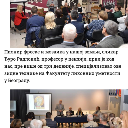
Пионир фреске и мозаика у нашој земљи, сликар
Ђуро Радловић, професор у пензији, први је код
нас, пре више од три деценије, специјализовао ове
зидне технике на Факултету ликовних уметности
у Београду.