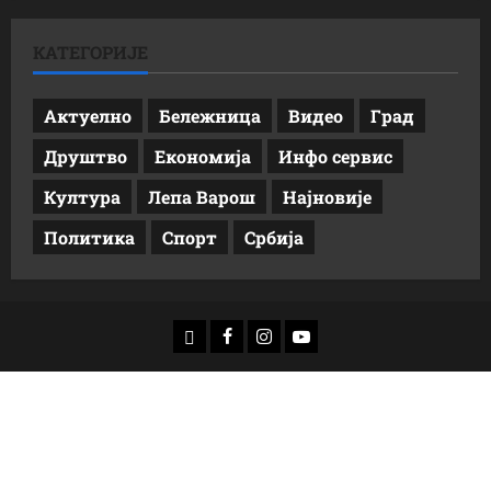
КАТЕГОРИЈЕ
Актуелно
Бележница
Видео
Град
Друштво
Економија
Инфо сервис
Култура
Лепа Варош
Најновије
Политика
Спорт
Србија
доwнлоад
Фацебоок
Инстаграм
Yоутубе