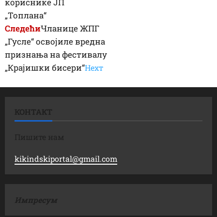
кориснике ЈП
„Топлана“
Следећи
Чланице ЖПГ
„Гусле“ освојиле вредна
признања на фестивалу
„Крајишки бисери“
Неxт
КОНТАКТ
Пишите нам
kikindskiportal@gmail.com
Импресум