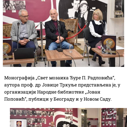
Монографија „Свет мозаика Ђуре П. Радловића“,
аутора проф. др Јовице Тркуље представљена је, у
организацији Народне библиотеке „Јован
Поповић“, публици у Београду и у Новом Саду.