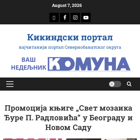
Скип
August 7, 2026
то
доwнлоад
Фацебоок
Инстаграм
Yоутубе
цонтент
Кикиндски портал
најчитанији портал Севернобанатског округа
Примарy
Мену
Промоција књиге „Свет мозаика
Ђуре П. Радловића“ у Београду и
Новом Саду