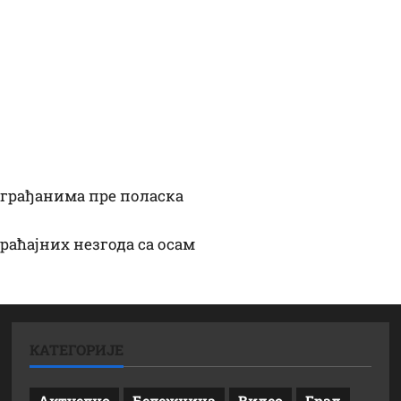
грађанима пре поласка
раћајних незгода са осам
КАТЕГОРИЈЕ
Актуелно
Бележница
Видео
Град