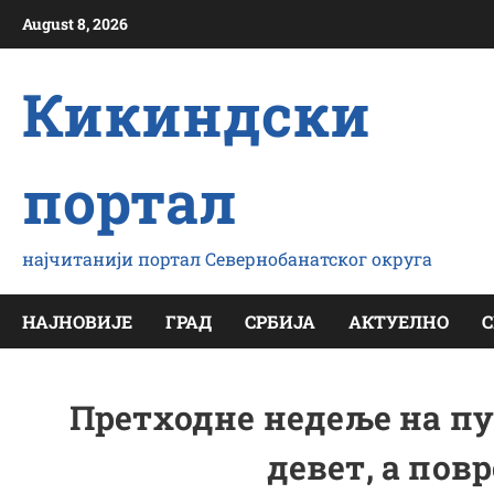
Скип
August 8, 2026
то
цонтент
Кикиндски
портал
најчитанији портал Севернобанатског округа
НАЈНОВИЈЕ
ГРАД
СРБИЈА
АКТУЕЛНО
С
Претходне недеље на пу
девет, а повр