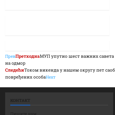
Претходна
МУП упутио шест важних савета 
Прев
на одмор
Следећи
Током викенда у нашем округу пет саоб
повређених особа
Неxт
КОНТАКТ
Пишите нам