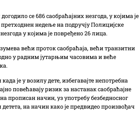
огодило се 686 саобраћајних незгода, у којима је
м претходнен недеље на подручју Полицијске
незгода у којима је повређено 26 лица.
азумева већи проток саобраћаја, већи транзитни
ходно у радним јутарњим часовима и веће
ка.
када је у возилу дете, избегавајте непотребна
ајно повећавају ризик за настанак саобраћајне
 на прописан начин, уз употребу безбедносног
 детета, на начин како је предвидео произвођач