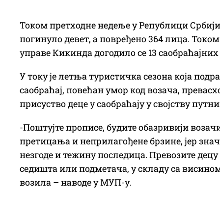
Током претходне недеље у Републици Србији д
погинуло девет, а повређено 364 лица. Токо
управе Кикинда догодило се 13 саобраћајних 
У току је летња туристичка сезона која подр
саобраћај, повећан умор код возача, превас
присуство деце у саобраћају у својству путни
-Поштујте прописе, будите обазривији возачи 
претицања и неприлагођене брзине, јер знач
незгоде и тежину последица. Превозите децу
седишта или подметача, у складу са висином
возила – наводе у МУП-у.