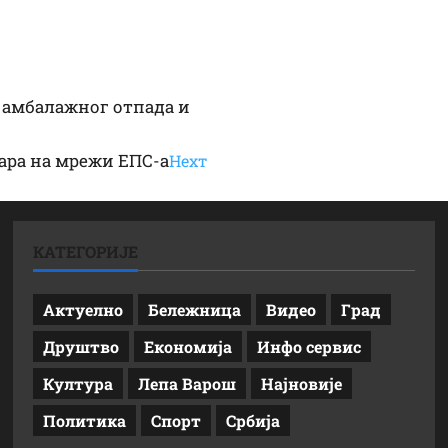
амбалажног отпада и
вара на мрежи ЕПС-а
Неxт
КАТЕГОРИЈЕ
Актуелно
Бележница
Видео
Град
Друштво
Економија
Инфо сервис
Култура
Лепа Варош
Најновије
Политика
Спорт
Србија