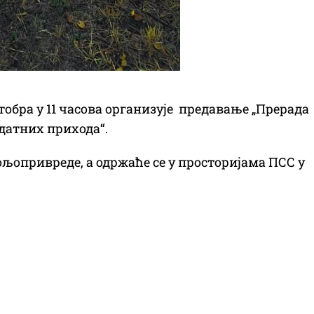
тобра у 11 часова организује предавање „Прерада
датних прихода“.
ољопривреде, а одржаће се у просторијама ПСС у