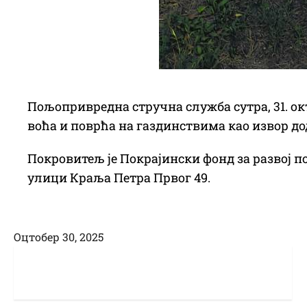
Пољопривредна стручна служба сутра, 31. ок
воћа и поврћа на газдинствима као извор до
Покровитељ је Покрајински фонд за развој п
улици Краља Петра Првог 49.
Оцтобер 30, 2025