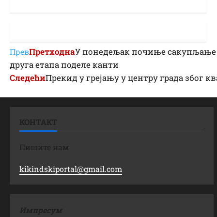
Претходна
У понедељак почиње сакупљање 
Прев
друга етапа поделе канти
Следећи
Прекид у грејању у центру града због к
КОНТАКТ
Пишите нам
kikindskiportal@gmail.com
Импресум