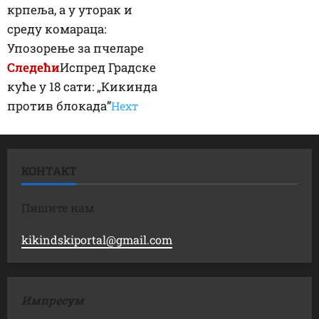
крпеља, а у уторак и
среду комараца:
Упозорење за пчеларе
Следећи
Испред Градске
куће у 18 сати: „Кикинда
против блокада”
Неxт
КОНТАКТ
Пишите нам
kikindskiportal@gmail.com
Импресум