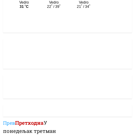
Претходна
У
Прев
понедељак третман