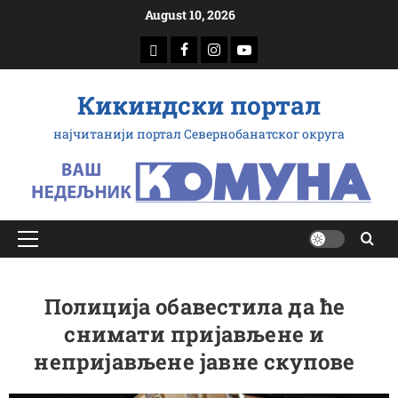
Скип
August 10, 2026
то
доwнлоад
Фацебоок
Инстаграм
Yоутубе
цонтент
Кикиндски портал
најчитанији портал Севернобанатског округа
Примарy
Мену
Полиција обавестила да ће
снимати пријављене и
непријављене јавне скупове