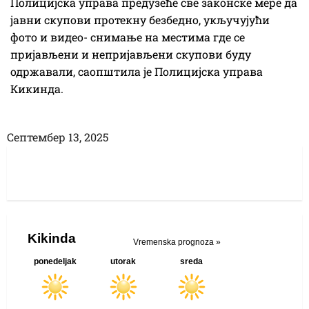
Полицијска управа предузеће све законске мере да
јавни скупови протекну безбедно, укључујући
фото и видео- снимање на местима где се
пријављени и непријављени скупови буду
одржавали, саопштила је Полицијска управа
Кикинда.
Септембер 13, 2025