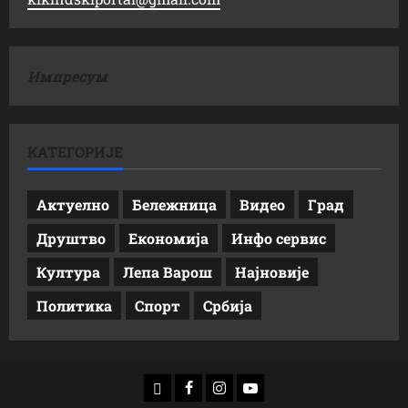
Импресум
КАТЕГОРИЈЕ
Актуелно
Бележница
Видео
Град
Друштво
Економија
Инфо сервис
Култура
Лепа Варош
Најновије
Политика
Спорт
Србија
доwнлоад
Фацебоок
Инстаграм
Yоутубе