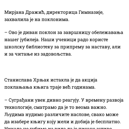
Мирјана Дражић, директорица Гимназије,
захвалила је на поклонима.
– Ово је диван поклон за завршницу обележавања
нашег јубилеја. Наши ученици радо користе
школску библиотеку за припрему за наставу, али
и за читање из задовољства.
Станислава Хрњак истакла је да акција
поклањања књига траје већ годинама.
– Суграђани увек дивно реагују. У времену развоја
технологије, сматрамо да је то веома важно.
Људима нудимо различите наслове, свако може
да изабере књигу коју жели и добија је бесплатно.
Никада не губимо из вида да је писано штиво