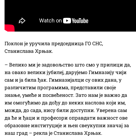
Поклон је уручила председница ГО СНС,
Станислава Хрњак.
– Велико ми је задовољство што смо у прилици да,
на овако велики јубилеј, дарујемо Гимназију чији
сам и ја била ђак. Гимназијалци су ових дана, у
различитим програмима, представили своје
знање, умеће и посвећеност. Зато нам је важно да
им омогућимо да дођу до неких наслова који им,
можда, до сада, нису били доступни. Уверена сам
да ће и ђаци и професори оправдати важност ове
образовне институције и њен свеукупни значај за
наш град – рекла је Станислава Хрњак.