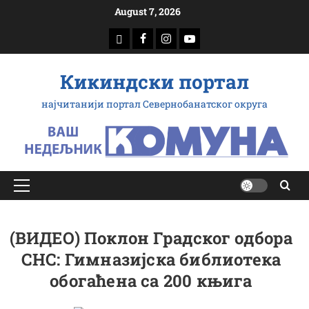
Скип
August 7, 2026
то
доwнлоад
Фацебоок
Инстаграм
Yоутубе
цонтент
Кикиндски портал
најчитанији портал Севернобанатског округа
Примарy
Мену
(ВИДЕО) Поклон Градског одбора
СНС: Гимназијска библиотека
обогаћена са 200 књига