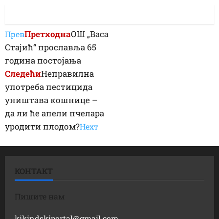
Претходна
ОШ „Васа
Прев
Стајић“ прославља 65
година постојања
Следећи
Неправилна
употреба пестицида
уништава кошнице –
да ли ће апели пчелара
уродити плодом?
Неxт
КОНТАКТ
Пишите нам
kikindskiportal@gmail.com