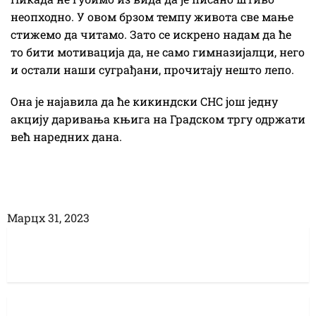
неопходно. У овом брзом темпу живота све мање
стижемо да читамо. Зато се искрено надам да ће
то бити мотивација да, не само гимназијалци, него
и остали наши суграђани, прочитају нешто лепо.
Она је најавила да ће кикиндски СНС још једну
акцију даривања књига на Градском тргу одржати
већ наредних дана.
Марцх 31, 2023