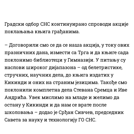
Градски одбор СНС континуирано спроводи акције
поклањања књига грађанима.
– Договорили смо се да се наша акција, у току ових
празничних дана, измести са Трга и да књиге сада
поклонимо библиотеци у Гимназији. У питању су
наслови широког дијапазона – од белетристике,
стручних, научних дела, до књига издатих у
Кикинди и оних на страним језицима. Такође смо
поклонили комплетна дела Стевана Сремца и Иве
Андрића. Увек мислимо на младе и желимо да
остану у Кикинди и да нам се врате после
школовања – додао је Срђан Сивчев, председник
Савета за науку и технологију ГО СНС.