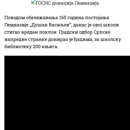
Поводом обележавања 165 година постојања
Гимназије „Душан Васиљев“, данас је овој школи
стигао вредан поклон. Градски одбор Српске
напредне странке донирао је ђацима, за школску
библиотеку 200 књига.