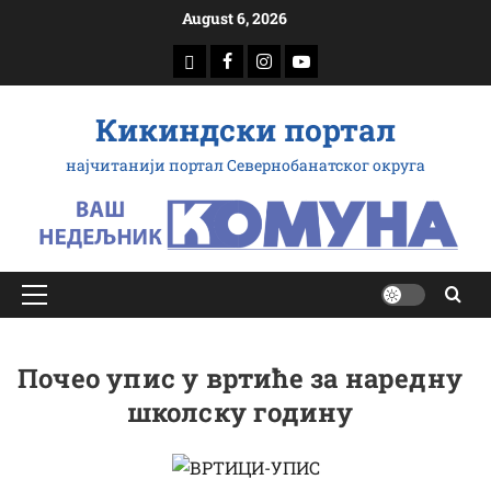
Скип
August 6, 2026
то
доwнлоад
Фацебоок
Инстаграм
Yоутубе
цонтент
Кикиндски портал
најчитанији портал Севернобанатског округа
Примарy
Мену
Почео упис у вртиће за наредну
школску годину