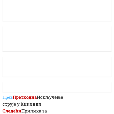
Претходна
Искључење
Прев
струје у Кикинди
Следећи
Прилика за