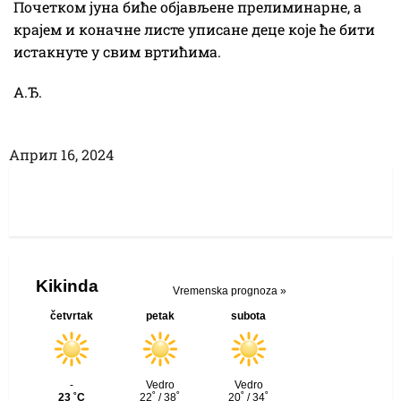
Почетком јуна биће објављене прелиминарне, а
крајем и коначне листе уписане деце које ће бити
истакнуте у свим вртићима.
А.Ђ.
Април 16, 2024