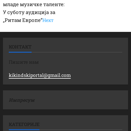
младе музичке таленте:
У суботу аудиција за
„Ритам Европе“
Неxт
КОНТАКТ
Пишите нам
kikindskiportal@gmail.com
Импресум
КАТЕГОРИЈЕ