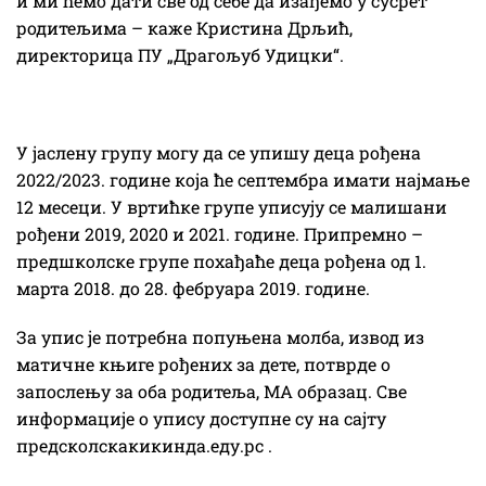
и ми ћемо дати све од себе да изађемо у сусрет
родитељима – каже Кристина Дрљић,
директорица ПУ „Драгољуб Удицки“.
У јаслену групу могу да се упишу деца рођена
2022/2023. године која ће септембра имати најмање
12 месеци. У вртићке групе уписују се малишани
рођени 2019, 2020 и 2021. године. Припремно –
предшколске групе похађаће деца рођена од 1.
марта 2018. до 28. фебруара 2019. године.
За упис је потребна попуњена молба, извод из
матичне књиге рођених за дете, потврде о
запослењу за оба родитеља, МА образац. Све
информације о упису доступне су на сајту
предсколскакикинда.еду.рс .