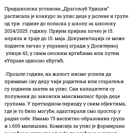
Предшколска установа „Драгољуб Удицки”
расписала је конкурс за упис деце у јаслене и групе
од три године до поласка у школу за школску
2024/2025. годину. Пријем пријава почео је 15.
априла и траје до 15. маја. Документација се може
поднети лично у управној згради у Доситејевој
улици 43, у свим сеоским вртићима или путем
еУправе односно еВртић.
-Прошле године, на жалост нисмо успели да
примимо сву децу чији родитељи или старатељи
су поднели захтев за упис. Сви капацитети су
попуњени до законски максималног броја деце
групама. У претходном периоду у свим објектима,
где је то било могуће, адаптирали смо простор у
радне собе. Имамо 75 васпитно-образовних група
и 1.600 малишана. Комисија за упис је формирана