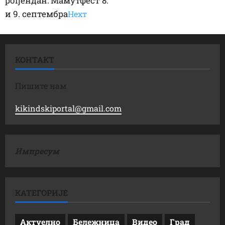
рођендан: Мамутфест 8.
и 9. септембра
Неxт
КОНТАКТ
Пишите нам
kikindskiportal@gmail.com
Импресум
КАТЕГОРИЈЕ
Актуелно
Бележница
Видео
Град