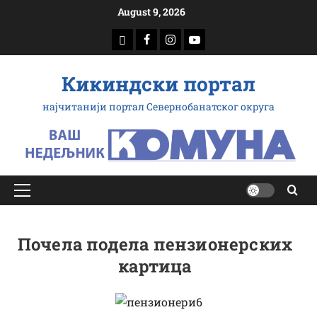
Скип
August 9, 2026
то
доwнлоад
Фацебоок
Инстаграм
Yоутубе
цонтент
Кикиндски портал
најчитанији портал Севернобанатског округа
Примарy
Мену
Почела подела пензионерских
картица