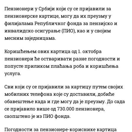
Пензионери у Србији који су се пријавили за
пензионерске картице, могу да их преузму у
филијалама Републичког фонда за пензијско и
инвалидско осигурање (ПИО), као и у својим
месним заједницама.
Коришћењем ових картица од 1. октобра
пензионери ће остваривати разне погодности и
попусте приликом плаћања роба и коришћења
услуга.
Сви који су се пријавили за картицу путем својих
мобилних телефона које су доставили, добиће
обавештење када и где могу да је преузму. До сада
се пријавило више од 730.000 пензионера,
саопштено је из ПИО фонда.
Погодности за пензионере-кориснике картица