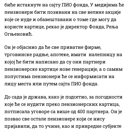
биће истакнуте на сајту ПИО фонда, У медијима ће
пензионери бити позивани на све велике акције
које се нуде и обавештавани о томе где могу да
користе картице, рекао је директор Фонда, Реља
Огњеновић.
Он је објаснио да ће све приватне фирме,
трговинске радње, апотеке, имати налепницу на
којој ће бити написано да су они партнери
пензионерске картице нове генерације, а о самим
попустима пензионери ће се информисати на
лицу места или путем сајта ПИО фонда.
До сада је држава, како је подсетио, за погодности
које ће се нудити преко пензионерских картица,
потписала уговоре са више од 400 партнера. Он је
позвао све остале пензионере који се нису
пријавили, да то учине, као и привредне субјекте