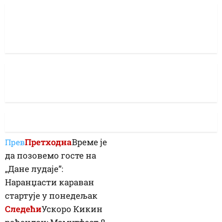
Претходна
Време је
Прев
да позовемо госте на
„Дане лудаје”:
Наранџасти караван
стартује у понедељак
Следећи
Ускоро Кикин