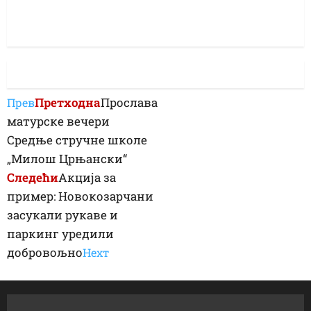
Претходна
Прослава
Прев
матурске вечери
Средње стручне школе
„Милош Црњански“
Следећи
Акција за
пример: Новокозарчани
засукали рукаве и
паркинг уредили
добровољно
Неxт