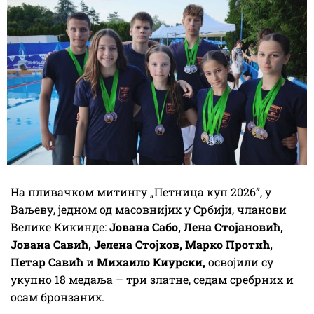
На пливачком митингу „Петница куп 2026”, у
Ваљеву, једном од масовнијих у Србији, чланови
Велике Кикинде:
Јована Сабо, Лена Стојановић,
Јована Савић, Јелена Стојков, Марко Протић,
Петар Савић
и
Михаило Киурски,
освојили су
укупно 18 медаља – три златне, седам сребрних и
осам бронзаних.