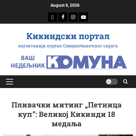
Скип
August 6, 2026
то
доwнлоад
Фацебоок
Инстаграм
Yоутубе
цонтент
Кикиндски портал
најчитанији портал Севернобанатског округа
Примарy
Мену
Пливачки митинг „Петница
куп”: Великој Кикинди 18
медаља