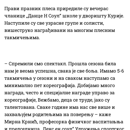
Прави празник плеса приредиле су вечерас
чланице „Данце Н Соул“ школе у дворишту Курије.
Наступиле су све узрасне групе и солисти,
вишеструко награђивани на многим плесним
такмичењима.
– Спремили смо спектакл. Прошла сезона била
нам је веома успешна, свака је све боља. Имамо 5-6
такмичења у сезони и на сваком наступамо са
минимално пет кореографија. Добијамо много
награда, често и специјалне награде управо за
кореографије, Вежбамо, деца се труде, јако су
талентована. Сваке године има нас све више и
захваљујем родитељима на поверењу – каже
Мирна Крнић, професорка физичког васпитањња
и председница „Денс ен соул“ Удружења спортског