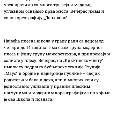
увек вратимо са много трофеја и медаља,
углавном освајамо прва места. Вечерас имам и
соло кореографију „Дарк хорс“.
Највећа плесна школа у граду ради са децом од
четири до 14 година. Има осам група модерног
плеса и једну групу мажореткиња, а припремају и
солисте у плесу. Вечерас, на „Кикиндском лету“
имали су подршку бубњарске секције Студија
„Маус“ и бројне и најверније публике – својих
родитеља и бака и дека, али и многих који су
једноставно уживали у правим плесним
наступима и модерним кореографијама по којима
је ова Школа и позната.