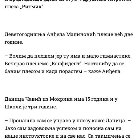
плеса „Ритмик“.
Деветогодишња Анђела Малиновић плеше већ две
године.
– Волим да плешем јер ту има и мало гимнастике.
Вечерас плешемо „Конфидент“. Наставићу да се
бавим плесом и када порастем – каже Анђела.
Даница Чавић из Мокрина има 15 година и у
Школи је три године.
– Пронашла сам се управо у плесу каже Даница. –
Јако сам задовољна успехом и поносна сам на
наше инструкторке и на све нас. Са такмичења се