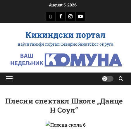
Скип
August 5, 2026
то
доwнлоад
Фацебоок
Инстаграм
Yоутубе
цонтент
Кикиндски портал
најчитанији портал Севернобанатског округа
Примарy
Мену
Плесни спектакл Школе „Данце
Н Соул“