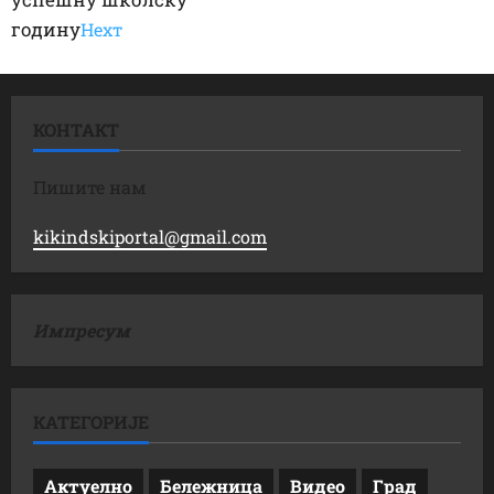
годину
Неxт
КОНТАКТ
Пишите нам
kikindskiportal@gmail.com
Импресум
КАТЕГОРИЈЕ
Актуелно
Бележница
Видео
Град