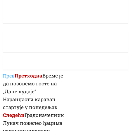
Претходна
Време је
Прев
да позовемо госте на
„Дане лудаје”:
Наранџасти караван
стартује у понедељак
Следећи
Градоначелник
Лукач пожелео ђацима
успешну школску