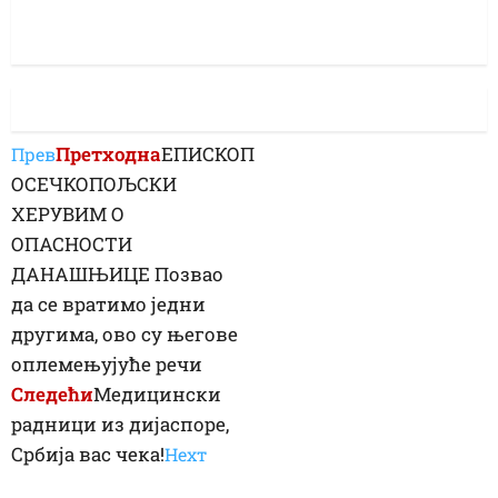
Претходна
ЕПИСКОП
Прев
ОСЕЧКОПОЉСКИ
ХЕРУВИМ О
ОПАСНОСТИ
ДАНАШЊИЦЕ Позвао
да се вратимо једни
другима, ово су његове
оплемењујуће речи
Следећи
Медицински
радници из дијаспоре,
Србија вас чека!
Неxт