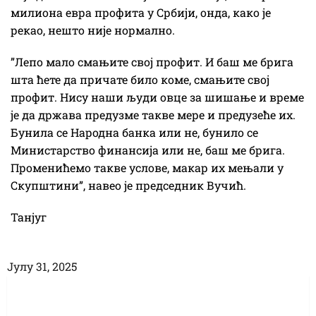
милиона евра профита у Србији, онда, како је
рекао, нешто није нормално.
”Лепо мало смањите свој профит. И баш ме брига
шта ћете да причате било коме, смањите свој
профит. Нису наши људи овце за шишање и време
је да држава предузме такве мере и предузеће их.
Бунила се Народна банка или не, бунило се
Министарство финансија или не, баш ме брига.
Променићемо такве услове, макар их мењали у
Скупштини”, навео је председник Вучић.
Танјуг
Јулy 31, 2025