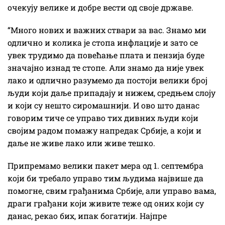
очекују велике и добре вести од своје државе.
“Много нових и важних ствари за вас. Знамо ми
одлично и колика је стопа инфлације и зато се
увек трудимо да повећање плата и пензија буде
значајно изнад те стопе. Али знамо да није увек
лако и одлично разумемо да постоји велики број
људи који даље припадају и нижем, средњем слоју
и који су нешто сиромашнији. И ово што данас
говорим тиче се управо тих дивних људи који
својим радом помажу напредак Србије, а који и
даље не живе лако или живе тешко.
Припремамо велики пакет мера од 1. септембра
који би требало управо тим људима највише да
помогне, свим грађанима Србије, али управо вама,
драги грађани који живите теже од оних који су
данас, рекао бих, ипак богатији. Најпре