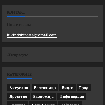
КОНТАКТ
Пишите нам
kikindskiportal@gmail.com
Импресум
КАТЕГОРИЈЕ
Актуелно
Бележница
Видео
Град
Друштво
Економија
Инфо сервис
Култура
Лепа Варош
Најновије