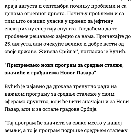
краја августа и септембра почињу проблеми и са
ценама огревног дрвета. Почињу проблеми и са
тим што се ниво уласка у црвено за јефтину
електричну енергију спушта. Гледаћемо да те
проблеме решавамо заједно са вама. Причекајте до
25. августа, али очекујте велике и добре вести од
своје државе. Живела Србија!”, нагласио је Вучић.
“Припремамо нови програм за средњи сталеж,
значиће и грађанима Новог Пазара”
Вућић је изјавио да држава тренутно ради на
важном програму за средње сталеже у свим
сферама друштва, који ће бити значајан и за Нови
Пазар, али и за остале градове Србије.
”Тај програм ће значити за свако место у нашој
земљи, а то је програм подршке средњем сталежу