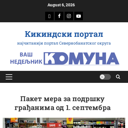
Скип
August 6, 2026
то
доwнлоад
Фацебоок
Инстаграм
Yоутубе
цонтент
Кикиндски портал
најчитанији портал Севернобанатског округа
Примарy
Мену
Пакет мера за подршку
грађанима од 1. септембра