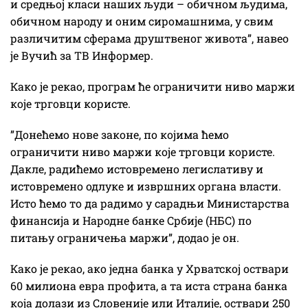
и средњој класи наших људи – обичном људима,
обичном народу и оним сиромашнима, у свим
различитим сферама друштвеног живота”, навео
је Вучић за ТВ Информер.
Како је рекао, програм ће ограничити ниво маржи
које трговци користе.
”Донећемо нове законе, по којима ћемо
ограничити ниво маржи које трговци користе.
Дакле, радићемо истовремено легислативу и
истовремено одлуке и извршних органа власти.
Исто ћемо то да радимо у сарадњи Министарства
финансија и Народне банке Србије (НБС) по
питању ограничења маржи”, додао је он.
Како је рекао, ако једна банка у Хрватској оствари
60 милиона евра профита, а та иста страна банка
која долази из Словеније или Италије, оствари 250