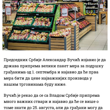
Председник Србије Александар Вучић изјавио је да
држава припрема велики пакет мера за подршку
грађанима од 1. септембра и најавио да ће прва
мера бити да цене најважнијих производа у
нашим трговинама буду ниже.
Вучић је рекао да се са Владом Србије припрема
много важних ствари и најавио да ће се више о
томе знати до 25. августа, али да грађани могу да