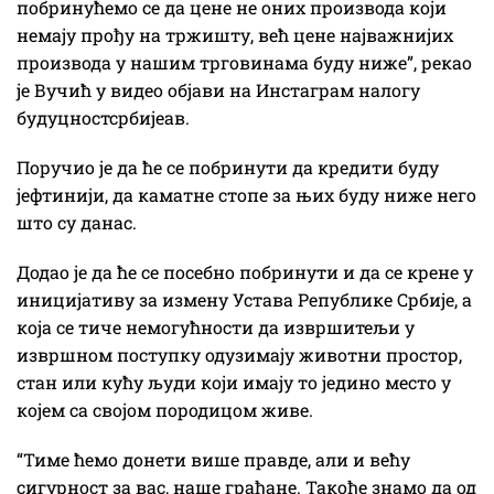
побринућемо се да цене не оних производа који
немају прођу на тржишту, већ цене најважнијих
производа у нашим трговинама буду ниже”, рекао
је Вучић у видео објави на Инстаграм налогу
будуцностсрбијеав.
Поручио је да ће се побринути да кредити буду
јефтинији, да каматне стопе за њих буду ниже него
што су данас.
Додао је да ће се посебно побринути и да се крене у
иницијативу за измену Устава Републике Србије, а
која се тиче немогућности да извршитељи у
извршном поступку одузимају животни простор,
стан или кућу људи који имају то једино место у
којем са својом породицом живе.
“Тиме ћемо донети више правде, али и већу
сигурност за вас, наше грађане. Такође знамо да од