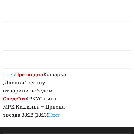
Претходна
Кошарка:
Прев
„Лавови” сезону
отворили победом
Следећи
АРКУС лига:
МРК Кикинда – Црвена
звезда 38:28 (18:13)
Неxт