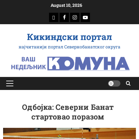
Скип
August 10, 2026
то
доwнлоад
Фацебоок
Инстаграм
Yоутубе
цонтент
Кикиндски портал
најчитанији портал Севернобанатског округа
Примарy
Мену
Одбојка: Северни Банат
стартовао поразом