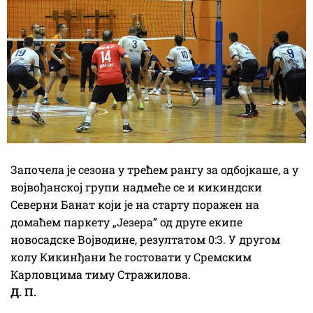
Започела је сезона у трећем рангу за одбојкаше, а у
војвођанској групи надмеће се и кикиндски
Северни Банат који је на старту поражен на
домаћем паркету „Језера” од друге екипе
новосадске Војводине, резултатом 0:3. У другом
колу Кикинђани ће гостовати у Сремским
Карловцима тиму Стражилова.
Д. П.