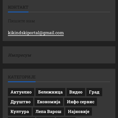
КОНТАКТ
Пишите нам
kikindskiportal@gmail.com
Импресум
КАТЕГОРИЈЕ
Актуелно
Бележница
Видео
Град
Друштво
Економија
Инфо сервис
Култура
Лепа Варош
Најновије