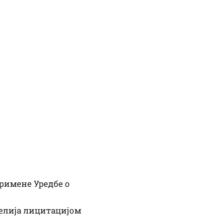
римене Уредбе о
елија лицитацијом