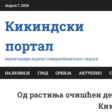
Скип
August 7, 2026
то
цонтент
Кикиндски
портал
најчитанији портал Севернобанатског округа
НАЈНОВИЈЕ
ГРАД
СРБИЈА
АКТУЕЛНО
С
Од растиња очишћен де
Ки