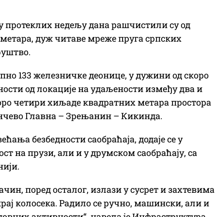
у протеклих недељу дана рашчистили су од
 метара, дуж читаве мреже пруга српских
руштво.
пно 133 железничке деонице, у дужини од скоро
ности од локације на удаљености између два и
коро четири хиљаде квадратних метара простора
анчево Главна – Зрењанин – Кикинда.
ћања безбедности саобраћаја, додаје се у
т на прузи, али и у друмском саобраћају, са
нији.
чин, поред осталог, излази у сусрет и захтевима
крај колосека. Радило се ручно, машински, али и
довних активности“, навела је Инфраструктура