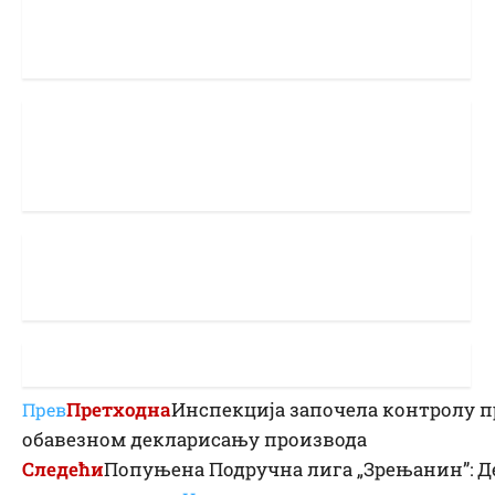
Претходна
Инспекција започела контролу п
Прев
обавезном декларисању производа
Следећи
Попуњена Подручна лига „Зрењанин”: Д