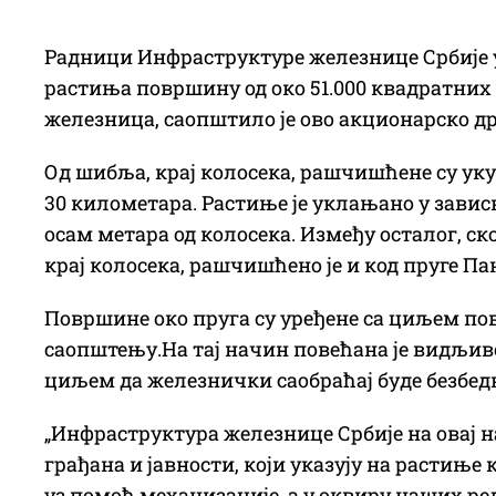
Радници Инфраструктуре железнице Србије 
растиња површину од око 51.000 квадратних
железница, саопштило је ово акционарско д
Од шибља, крај колосека, рашчишћене су уку
30 километара. Растиње је уклањано у завис
осам метара од колосека. Између осталог, с
крај колосека, рашчишћено је и код пруге П
Површине око пруга су уређене са циљем пове
саопштењу.На тај начин повећана је видљивос
циљем да железнички саобраћај буде безбед
„Инфраструктура железнице Србије на овај на
грађана и јавности, који указују на растиње 
уз помоћ механизације, а у оквиру наших ре