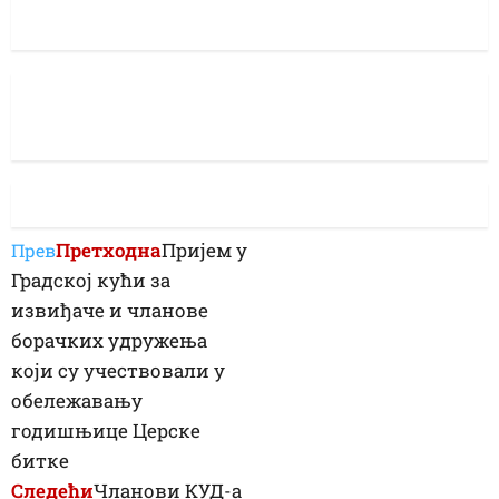
Претходна
Пријем у
Прев
Градској кући за
извиђаче и чланове
борачких удружења
који су учествовали у
обележавању
годишњице Церске
битке
Следећи
Чланови КУД-а