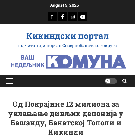
Скип
August 9, 2026
то
доwнлоад
Фацебоок
Инстаграм
Yоутубе
цонтент
Кикиндски портал
најчитанији портал Севернобанатског округа
Примарy
Мену
Од Покрајине 12 милиона за
уклањање дивљих депонија у
Башаиду, Банатској Тополи и
Кикинди