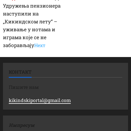
Удружења пензионера
наступили на
„Кикиндском лету“ –
уживање у нотама и
играма које се не
заборављају
Неxт
КОНТАКТ
Пишите нам
kikindskiportal@gmail.com
Импресум