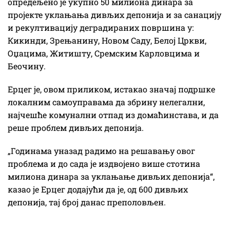
опредељено је укупно 50 милиона динара за
пројекте уклањања дивљих депонија и за санацију
и рекултивацију деградираних површина у:
Кикинди, Зрењанину, Новом Саду, Белој Цркви,
Оџацима, Житишту, Сремским Карловцима и
Беочину.
Ерцег је, овом приликом, истакао значај подршке
локалним самоуправама да збрину нелегални,
најчешће комунални отпад из домаћинстава, и да
реше проблем дивљих депонија.
„Годинама уназад радимо на решавању овог
проблема и до сада је издвојено више стотина
милиона динара за уклањање дивљих депонија“,
казао је Ерцег додајући да је, од 600 дивљих
депонија, тај број данас преполовљен.