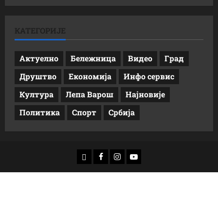
КАТЕГОРИЈЕ
Актуелно
Бележница
Видео
Град
Друштво
Економија
Инфо сервис
Култура
Лепа Варош
Најновије
Политика
Спорт
Србија
доwнлоад
Фацебоок
Инстаграм
Yоутубе