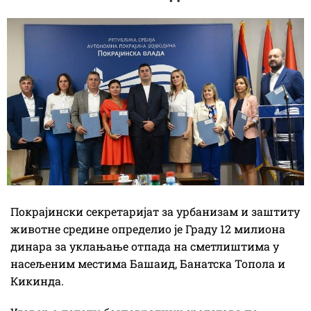
Покрајински секретаријат за урбанизам и заштиту
животне средине определио је Граду 12 милиона
динара за уклањање отпада на сметлиштима у
насељеним местима Башаид, Банатска Топола и
Кикинда.