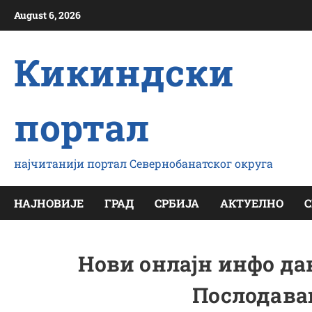
Скип
August 6, 2026
то
цонтент
Кикиндски
портал
најчитанији портал Севернобанатског округа
НАЈНОВИЈЕ
ГРАД
СРБИЈА
АКТУЕЛНО
С
Нови онлајн инфо да
Послодавац