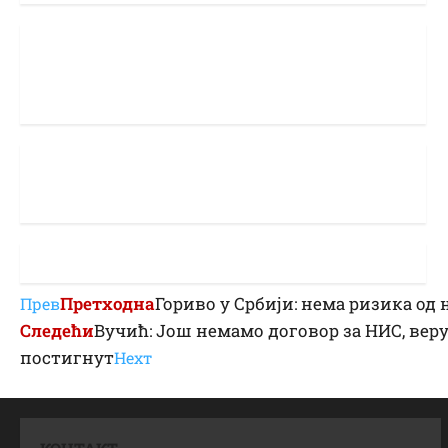
Претходна
Гориво у Србији: нема ризика од
Прев
Следећи
Вучић: Још немамо договор за НИС, веру
постигнут
Неxт