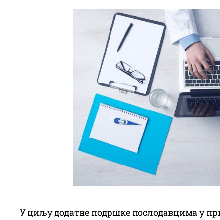
У циљу додатне подршке послодавцима у пр