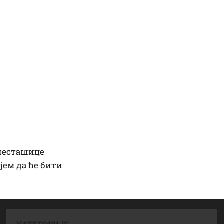
 несташице
јем да ће бити