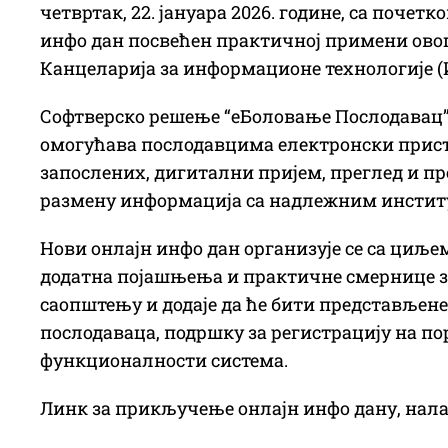
четвртак, 22. јануара 2026. године, са почетк
инфо дан посвећен практичној примени овог
Канцеларија за информационе технологије (И
Софтверско решење “еБоловање Послодавац”, к
омогућава послодавцима електронски прист
запослених, дигитални пријем, преглед и пр
размену информација са надлежним инстит
Нови онлајн инфо дан организује се са циље
додатна појашњења и практичне смернице за
саопштењу и додаје да ће бити представљене 
послодаваца, подршку за регистрацију на по
функционалности система.
Линк за прикључење онлајн инфо дану, налази