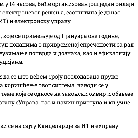
ом у 14 часова, биће организован још један онлајн
 електронског решења, саопштила је данас
Т) и електронску управу.
оје се примењује од 1. јануара ове године,
уп подацима о привременој спречености за рад
еузимање потврда и дознака, као и ефикаснију
уцијама.
м да се што већем броју послодаваца пруже
 коришћење овог система, наводи се у
теме које се односе на законски оквир и обавезе
рталу еУправа, као и начин приступа и кључне
 се на сајту Канцеларије за ИТ и еУправу.