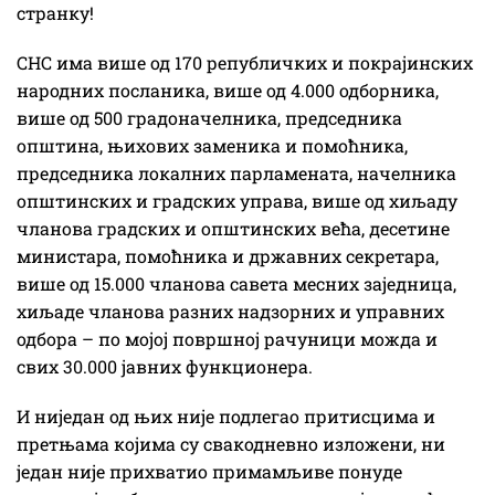
странку!
СНС има више од 170 републичких и покрајинских
народних посланика, више од 4.000 одборника,
више од 500 градоначелника, председника
општина, њихових заменика и помоћника,
председника локалних парламената, начелника
општинских и градских управа, више од хиљаду
чланова градских и општинских већа, десетине
министара, помоћника и државних секретара,
више од 15.000 чланова савета месних заједница,
хиљаде чланова разних надзорних и управних
одбора – по мојој површној рачуници можда и
свих 30.000 јавних функционера.
И ниједан од њих није подлегао притисцима и
претњама којима су свакодневно изложени, ни
један није прихватио примамљиве понуде