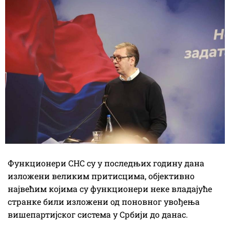
Функционери СНС су у последњих годину дана
изложени великим притисцима, објективно
највећим којима су функционери неке владајуће
странке били изложени од поновног увођења
вишепартијског система у Србији до данас.