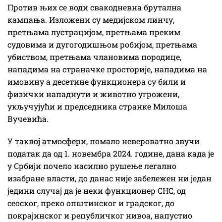
Против њих се води свакодневна брутална
кампања. Изложени су медијском линчу,
претњама лустрацијом, претњама преким
судовима и дугогодишњом робијом, претњама
убиством, претњама члановима породице,
нападима на страначке просторије, нападима на
имовину а десетине функционера су били и
физички нападнути и животно угрожени,
укључујући и председника странке Милоша
Вучевића.
У таквој атмосфери, помало невероватно звучи
податак да од 1. новембра 2024. године, дана када је
у Србији почело насилно рушење легално
изабране власти, до данас није забележен ни један
једини случај да је неки функционер СНС, од
сеоског, преко општинског и градског, до
покрајинског и републичког нивоа, напустио