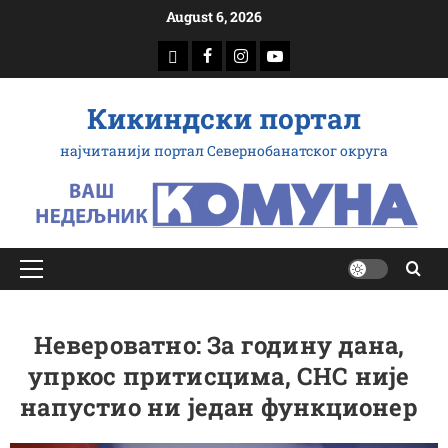
Скип
August 6, 2026
то
доwнлоад
Фацебоок
Инстаграм
Yоутубе
цонтент
Кикиндски портал
најчитанији портал Севернобанатског округа
Примарy
Мену
Невероватно: За годину дана,
упркос притисцима, СНС није
напустио ни један функционер