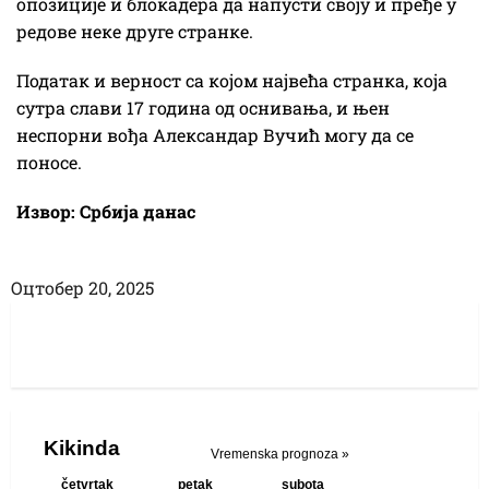
опозиције и блокадера да напусти своју и пређе у
редове неке друге странке.
Податак и верност са којом највећа странка, која
сутра слави 17 година од оснивања, и њен
неспорни вођа Александар Вучић могу да се
поносе.
Извор: Србија данас
Оцтобер 20, 2025