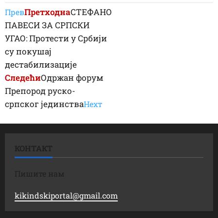
Претходна
СТЕФАНО
Прев
ПАВЕСИ ЗА СРПСКИ
УГАО: Протести у Србији
су покушај
дестабилизације
Следећи
Одржан форум
Препород руско-
српског јединства
Неxт
КОНТАКТ
Пишите нам
kikindskiportal@gmail.com