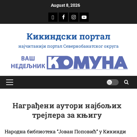
Скип
August 8, 2026
то
доwнлоад
Фацебоок
Инстаграм
Yоутубе
цонтент
Кикиндски портал
најчитанији портал Севернобанатског округа
Примарy
Мену
Награђени аутори најбољих
трејлера за књигу
Народна библиотека ’’Јован Поповић’’ у Кикинди