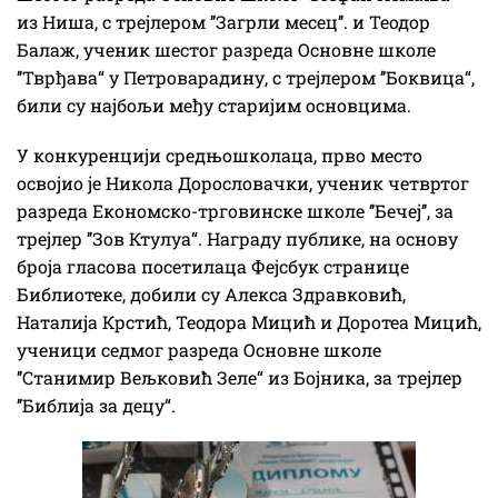
из Ниша, с трејлером ’’Загрли месец’’. и Теодор
Балаж, ученик шестог разреда Основне школе
’’Тврђава“ у Петроварадину, с трејлером ’’Боквица“,
били су најбољи међу старијим основцима.
У конкуренцији средњошколаца, прво место
освојио је Никола Дорословачки, ученик четвртог
разреда Економско-трговинске школе ’’Бечеј’’, за
трејлер ’’Зов Ктулуа“. Награду публике, на основу
броја гласова посетилаца Фејсбук странице
Библиотеке, добили су Алекса Здравковић,
Наталија Крстић, Теодора Мицић и Доротеа Мицић,
ученици седмог разреда Основне школе
’’Станимир Вељковић Зеле“ из Бојника, за трејлер
’’Библија за децу“.