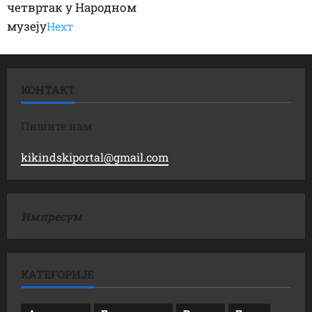
четвртак у Народном
музеју
Неxт
КОНТАКТ
Пишите нам
kikindskiportal@gmail.com
Импресум
КАТЕГОРИЈЕ