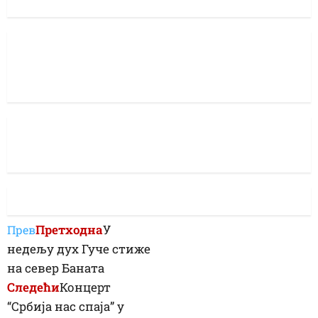
Претходна
У
Прев
недељу дух Гуче стиже
на север Баната
Следећи
Концерт
“Србија нас спаја” у