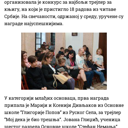
организовала је конкурс за најбољи трејлер за
књигу, на који је пристигло 18 радова из читаве
Србије. На свечаности, одржаној у среду, уручене су
награде најуспешнијима.
У категорији млађих основаца, прва награда
припала је Марији и Ксенији Дивљаков из Основне
школе ’’Глигорије Попов’’ из Руског Села, за трејлер
’’Мој дека је био трешња“. Јована Глиџић, ученица
шестог разреда Основне школе ’’Стефан Немања“