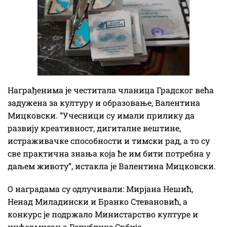
Награђенима је честитала чланица Градског већа
задужена за културу и образовање, Валентина
Мицковски. ”Учесници су имали прилику да
развију креативност, дигиталне вештине,
истраживачке способности и тимски рад, а то су
све практична знања која ће им бити потребна у
даљем животу”, истакла је Валентина Мицковски.
О наградама су одлучивали: Мирјана Нешић,
Ненад Миладински и Бранко Стевановић, а
конкурс је подржало Министарство културе и
информисања Републике Србије.