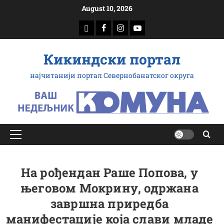
Скип
August 10, 2026
то
доwнлоад
Фацебоок
Инстаграм
Yоутубе
цонтент
Кикиндски портал
најчитанији портал Севернобанатског округа
Примарy
Мену
На рођендан Раше Попова, у
његовом Мокрину, одржана
завршна приредба
манифестације која слави младе