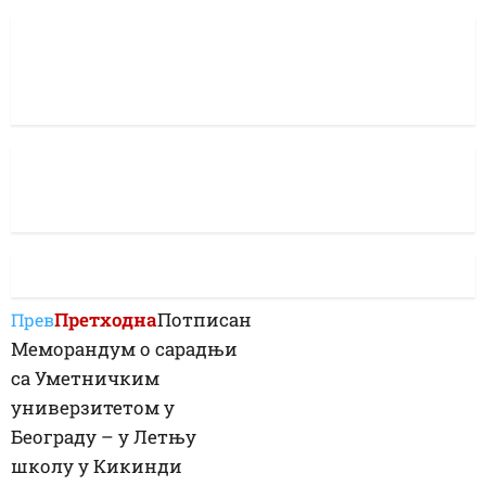
Претходна
Потписан
Прев
Меморандум о сарадњи
са Уметничким
универзитетом у
Београду – у Летњу
школу у Кикинди