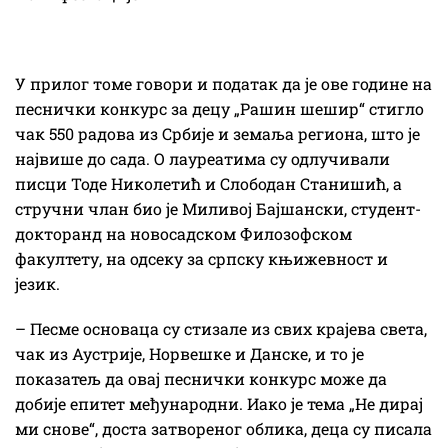
У прилог томе говори и податак да је ове године на
песнички конкурс за децу „Рашин шешир“ стигло
чак 550 радова из Србије и земаља региона, што је
највише до сада. О лауреатима су одлучивали
писци Тоде Николетић и Слободан Станишић, а
стручни члан био је Миливој Бајшански, студент-
докторанд на новосадском Филозофском
факултету, на одсеку за српску књижевност и
језик.
– Песме основаца су стизале из свих крајева света,
чак из Аустрије, Норвешке и Данске, и то је
показатељ да овај песнички конкурс може да
добије епитет међународни. Иако је тема „Не дирај
ми снове“, доста затвореног облика, деца су писала