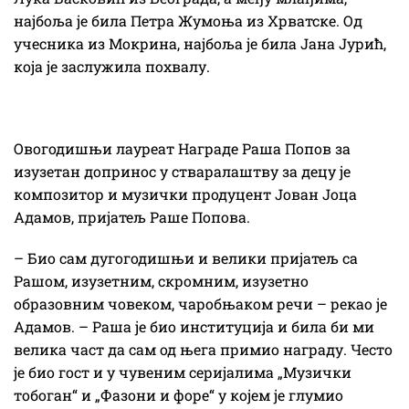
најбоља је била Петра Жумоња из Хрватске. Од
учесника из Мокрина, најбоља је била Јана Јурић,
која је заслужила похвалу.
Овогодишњи лауреат Награде Раша Попов за
изузетан допринос у стваралаштву за децу је
композитор и музички продуцент Јован Јоца
Адамов, пријатељ Раше Попова.
– Био сам дугогодишњи и велики пријатељ са
Рашом, изузетним, скромним, изузетно
образовним човеком, чаробњаком речи – рекао је
Адамов. – Раша је био институција и била би ми
велика част да сам од њега примио награду. Често
је био гост и у чувеним серијалима „Музички
тобоган“ и „Фазони и форе“ у којем је глумио