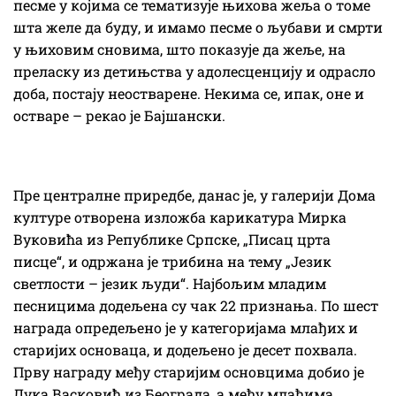
песме у којима се тематизује њихова жеља о томе
шта желе да буду, и имамо песме о љубави и смрти
у њиховим сновима, што показује да жеље, на
преласку из детињства у адолесценцију и одрасло
доба, постају неостварене. Некима се, ипак, оне и
остваре – рекао је Бајшански.
Пре централне приредбе, данас је, у галерији Дома
културе отворена изложба карикатура Мирка
Вуковића из Републике Српске, „Писац црта
писце“, и одржана је трибина на тему „Језик
светлости – језик људи“. Најбољим младим
песницима додељена су чак 22 признања. По шест
награда опредељено је у категоријама млађих и
старијих основаца, и додељено је десет похвала.
Прву награду међу старијим основцима добио је
Лука Васковић из Београда, а међу млађима,