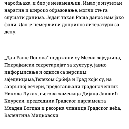
чаробњака, и био је незаменљив. Имао је изузетан
наратив и широко образовање, могли сте га
слушати данима. Један такав Раша данас нам јако
фали. Дао је немерљиви допринос литератури за
децу.
„Дан Раше Попова“ подржали су Месна заједница,
Покрајински секретаријат за културу, јавно
информисање и односе са верским
заједницама,Телеком Србија и Град који су, на
завршној вечери, представљали градоначелник
Никола Лукач, његова заменица Дијана Јакшић
Киурски, председник Градског парламента
Младен Богдан и ресорна чланица Градског већа,
Валентина Мицковски.