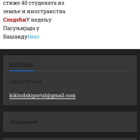
стиже 40 студената из
земље и иностранства
Следећи
У недељу
Пасуљијада у
Башаиду
Неxт
КОНТАКТ
Пишите нам
kikindskiportal@gmail.com
Импресум