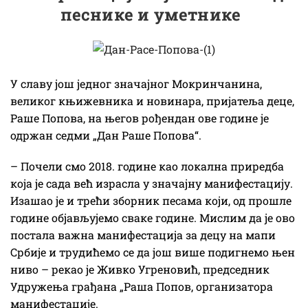
песнике и уметнике
У славу још једног значајног Мокринчанина,
великог књижевника и новинара, пријатеља деце,
Раше Попова, на његов рођендан ове године је
одржан седми „Дан Раше Попова“.
– Почели смо 2018. године као локална приредба
која је сада већ израсла у значајну манифестацију.
Изашао је и трећи зборник песама који, од прошле
године објављујемо сваке године. Мислим да је ово
постала важна манифестација за децу на мапи
Србије и трудићемо се да још више подигнемо њен
ниво – рекао је Живко Угреновић, председник
Удружења грађана „Раша Попов, организатора
манифестације.