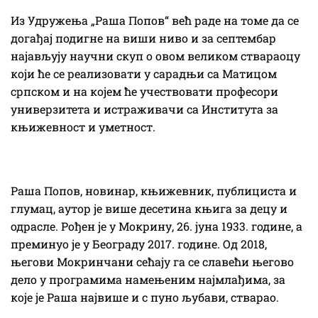
Из Удружења „Раша Попов“ већ раде на томе да се
догађај подигне на виши ниво и за септембар
најављују научни скуп о овом великом ствараоцу
који ће се реализовати у сарадњи са Матицом
српском и на којем ће учествовати професори
универзитета и истраживачи са Института за
књижевност и уметност.
Раша Попов, новинар, књижевник, публициста и
глумац, аутор је више десетина књига за децу и
одрасле. Рођен је у Мокрину, 26. јуна 1933. године, а
преминуо је у Београду 2017. године. Од 2018,
његови Мокринчани сећају га се славећи његово
дело у програмима намењеним најмлађима, за
које је Раша највише и с пуно љубави, стварао.