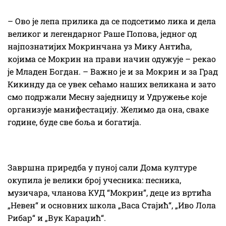
– Ово је лепа прилика да се подсетимо лика и дела
великог и легендарног Раше Попова, једног од
најпознатијих Мокринчана уз Мику Антића,
којима се Мокрин на прави начин одужује – рекао
је Младен Богдан. – Важно је и за Мокрин и за Град
Кикинду да се увек сећамо наших великана и зато
смо подржали Месну заједницу и Удружење које
организује манифестацију. Желимо да она, сваке
године, буде све боља и богатија.
Завршна приредба у пуној сали Дома културе
окупила је велики број учесника: песника,
музичара, чланова КУД “Мокрин”, деце из вртића
„Невен“ и основних школа „Васа Стајић“, „Иво Лола
Рибар“ и „Вук Караџић“.