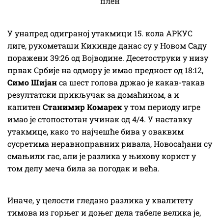
У унапред одиграној утакмици 15. кола АРКУС
лиге, рукометаши Кикинде данас су у Новом Саду
поражени 39:26 од Војводине. Десетоструки у низу
првак Србије на одмору је имао предност од 18:12,
Симо Шијан
са шест голова држао је какав-такав
резултатски прикључак за домаћином, а и
капитен
Станимир Комарек
у том периоду игре
имао је стопостотан учинак од 4/4. У наставку
утакмице, како то најчешће бива у оваквим
сусретима неравноправних ривала, Новосађани су
смањили гас, али је разлика у њихову корист у
том делу меча била за погодак и већа.
Иначе, у целости гледано разлика у квалитету
тимова из горњег и доњег дела табеле велика је,