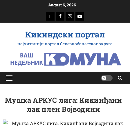
Скип
August 6, 2026
то
доwнлоад
Фацебоок
Инстаграм
Yоутубе
цонтент
Кикиндски портал
најчитанији портал Севернобанатског округа
Примарy
Мену
Мушка АРКУС лига: Кикинђани
лак плен Војводини