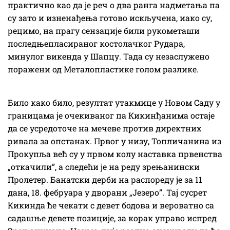
практично као да је реч о два ранга надметања па
су зато и изненађења готово искључена, иако су,
рецимо, на прагу сензације били рукометаши
последњепласираног костолачког Рудара,
минулог викенда у Шапцу. Тада су незаслужено
поражени од Металопластике голом разлике.
Било како било, резултат утакмице у Новом Саду у
границама је очекиваног па Кикинђанима остаје
да се усредоточе на мечеве против директних
ривала за опстанак. Првог у низу, Топличанина из
Прокупља већ су у првом колу наставка првенства
„откачили”, а следећи је на реду зрењанински
Пролетер. Банатски дерби на распореду је за 11
дана, 18. фебруара у дворани „Језеро”. Тај сусрет
Кикинда ће чекати с девет бодова и вероватно са
садашње девете позиције, за корак управо испред