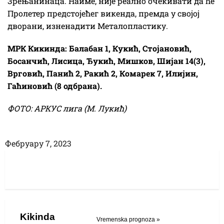
Зрењанинаца. Наиме, није реално очекивати да ће
Пролетер предстојећег викенда, премда у својој
дворани, изненадити Металопластику.
МРК Кикинда: Балабан 1, Кукић, Стојановић,
Босанчић, Лисица, Ђукић, Мишков, Шијан 14(3),
Врговић, Панић 2, Ракић 2, Комарек 7, Илијин,
Гаћиновић (8 одбрана).
ФОТО: АРКУС лига (М. Лукић)
Фебруарy 7, 2023