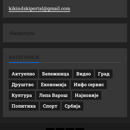
kikindskiportal@gmail.com
Импресум
КАТЕГОРИЈЕ
Актуелно
Бележница
Видео
Град
Друштво
Економија
Инфо сервис
Култура
Лепа Варош
Најновије
Политика
Спорт
Србија