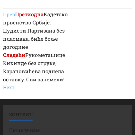
Претходна
Кадетско
Прев
првенство Србије:
Џудисти Партизана без
пласмана, биће боље
догодине
Следећи
Рукометашице
Кикинде без струке,
Карановићева поднела
оставку: Сви занемели!
Неxт
КОНТАКТ
Пишите нам