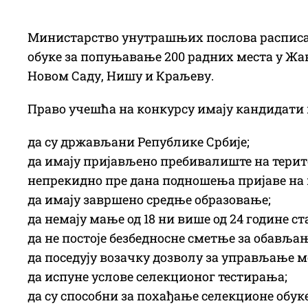
Министарство унутрашњих послова расписал
обуке за попуњавање 200 радних места у Жа
Новом Саду, Нишу и Краљеву.
Право учешћа на конкурсу имају кандидати к
да су држављани Републике Србије;
да имају пријављено пребивалиште на терито
непрекидно пре дана подношења пријаве на 
да имају завршено средње образовање;
да немају мање од 18 ни више од 24 године 
да не постоје безбедносне сметње за обавља
да поседују возачку дозволу за управљање м
да испуне услове селекционог тестирања;
да су способни за похађање селекционе обук