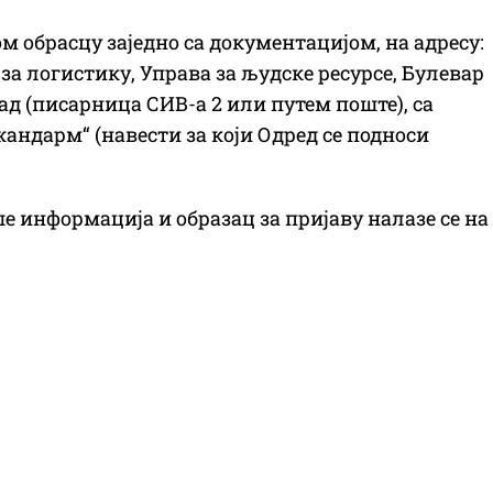
м обрасцу заједно са документацијом, на адресу:
а логистику, Управа за људске ресурсе, Булевар
рад (писарница СИВ-а 2 или путем поште), са
жандарм“ (навести за који Одред се подноси
ше информација и образац за пријаву налазе се на