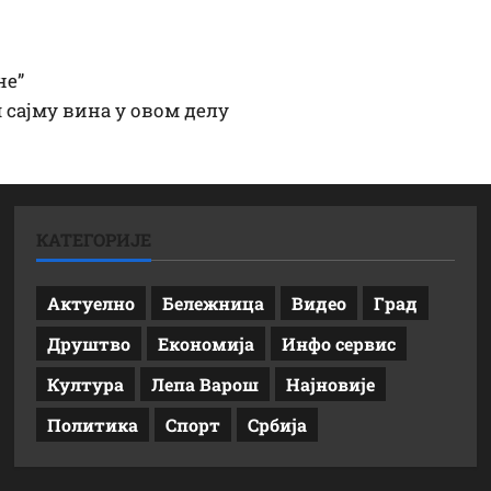
не”
 сајму вина у овом делу
КАТЕГОРИЈЕ
Актуелно
Бележница
Видео
Град
Друштво
Економија
Инфо сервис
Култура
Лепа Варош
Најновије
Политика
Спорт
Србија