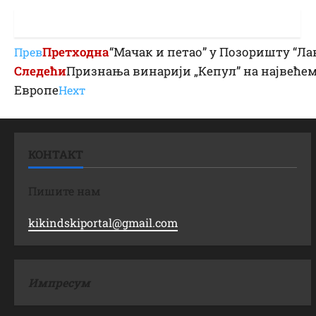
Претходна
“Мачак и петао” у Позоришту “Ла
Прев
Следећи
Признања винарији „Кепул” на највећем
Европе
Неxт
КОНТАКТ
Пишите нам
kikindskiportal@gmail.com
Импресум