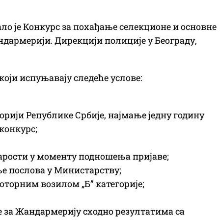
о је Конкурс за похађање селекционе и основне
ндармерији. Дирекцији полиције у Београду,
оји испуњавају следеће услове:
рији Републике Србије, најмање једну годину
конкурс;
старости у моменту подношења пријаве;
ње послова у Министарству;
оторним возилом „Б” категорије;
е за Жандармерију сходно резултатима са