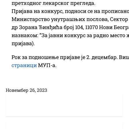
претходног лекарског прегледа.
Пријава на конкурс, подноси се на прописано
Министарство унутрашњих послова, Сектор з
др Зорана Ђинђића број 104, 11070 Нови Беог
назнаком: ”За јавни конкурс за радно место 
пријава).
Рок за подношење пријаве је 2. децембар. Ви
страници
МУП-а.
Новембер 26, 2023