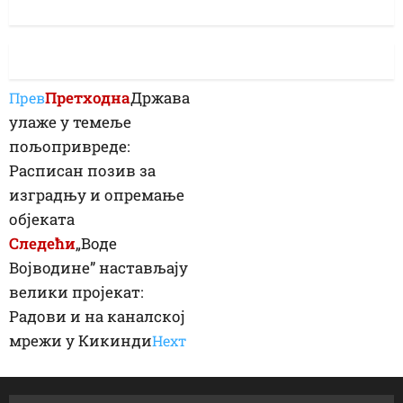
Претходна
Држава
Прев
улаже у темеље
пољопривреде:
Расписан позив за
изградњу и опремање
објеката
Следећи
„Воде
Војводине” настављају
велики пројекат:
Радови и на каналској
мрежи у Кикинди
Неxт