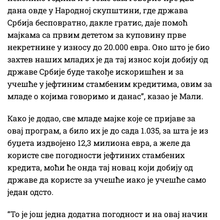
дана овде у Народној скупштини, где држава
Србија бесповратно, дакле гратис, даје помоћ
мајкама са првим дететом за куповину прве
некретнине у износу до 20.000 евра. Оно што је био
захтев наших младих је да тај износ који добију од
државе Србије буде такође искоришћен и за
учешће у јефтиним стамбеним кредитима, овим за
младе о којима говоримо и данас”, казао је Мали.
Како је додао, све младе мајке које се пријаве за
овај програм, а било их је до сада 1.035, за шта је из
буџета издвојено 12,3 милиона евра, а желе да
користе све погодности јефтиних стамбених
кредита, моћи ће онда тај новац који добију од
државе да користе за учешће иако је учешће само
један одсто.
“То је још једна додатна погодност и на овај начин