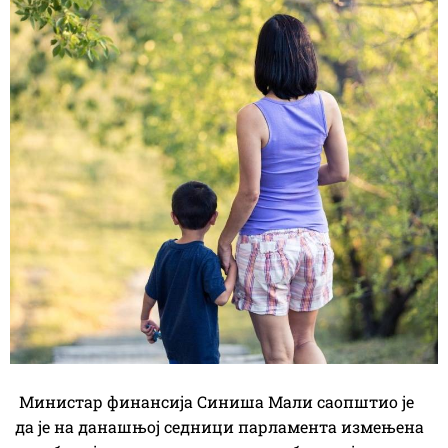
Министар финансија Синиша Мали саопштио је
да је на данашњој седници парламента измењена