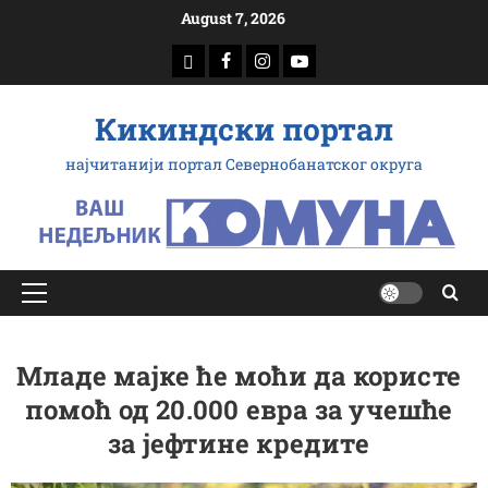
Скип
August 7, 2026
то
доwнлоад
Фацебоок
Инстаграм
Yоутубе
цонтент
Кикиндски портал
најчитанији портал Севернобанатског округа
Примарy
Мену
Младе мајке ће моћи да користе
помоћ од 20.000 евра за учешће
за јефтине кредите