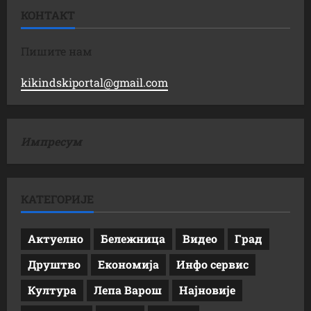
КОНТАКТ
Пишите нам
kikindskiportal@gmail.com
Импресум
КАТЕГОРИЈЕ
Актуелно
Бележница
Видео
Град
Друштво
Економија
Инфо сервис
Култура
Лепа Варош
Најновије