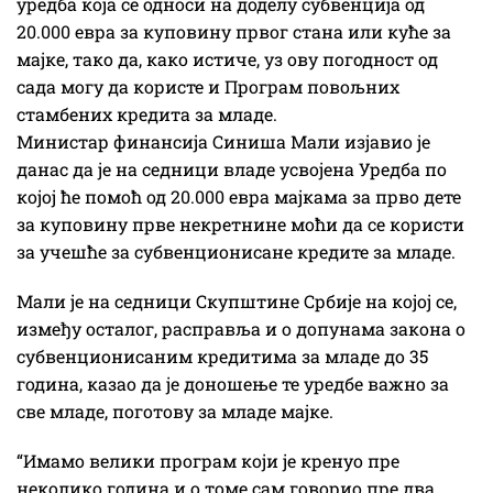
уредба која се односи на доделу субвенција од
20.000 евра за куповину првог стана или куће за
мајке, тако да, како истиче, уз ову погодност од
сада могу да користе и Програм повољних
стамбених кредита за младе.
Министар финансија Синиша Мали изјавио је
данас да је на седници владе усвојена Уредба по
којој ће помоћ од 20.000 евра мајкама за прво дете
за куповину прве некретнине моћи да се користи
за учешће за субвенционисане кредите за младе.
Мали је на седници Скупштине Србије на којој се,
између осталог, расправља и о допунама закона о
субвенционисаним кредитима за младе до 35
година, казао да је доношење те уредбе важно за
све младе, поготову за младе мајке.
“Имамо велики програм који је кренуо пре
неколико година и о томе сам говорио пре два