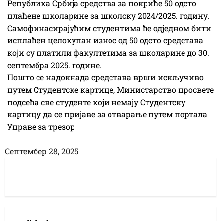
Република Србија средства за покриће 50 одсто
плаћене школарине за школску 2024/2025. годину.
Самофинасирајућим студентима ће одједном бити
исплаћен целокупан износ од 50 одсто средстава
који су платили факултетима за школарине до 30.
септембра 2025. године.
Пошто се надокнада средстава врши искључиво
путем Студентске картице, Министарство просвете
подсећа све студенте који немају Студентску
картицу да се пријаве за отварање путем портала
Управе за трезор
Септембер 28, 2025