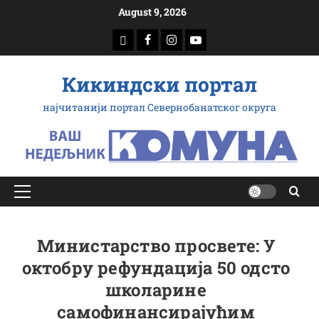
Скип
August 9, 2026
то
доwнлоад
Фацебоок
Инстаграм
Yоутубе
цонтент
Кикиндски портал
најчитанији портал Севернобанатског округа
Примарy
Мену
Министарство просвете: У
октобру рефундација 50 одсто
школарине
самофинансирајућим