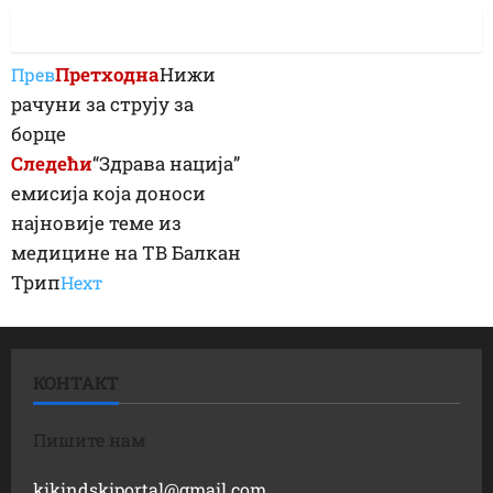
Претходна
Нижи
Прев
рачуни за струју за
борце
Следећи
“Здрава нација”
емисија која доноси
најновије теме из
медицине на ТВ Балкан
Трип
Неxт
КОНТАКТ
Пишите нам
kikindskiportal@gmail.com