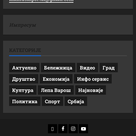
Импресум
КАТЕГОРИЈЕ
Актуелно
Бележница
Видео
Град
Друштво
Економија
Инфо сервис
Култура
Лепа Варош
Најновије
Политика
Спорт
Србија
доwнлоад
Фацебоок
Инстаграм
Yоутубе