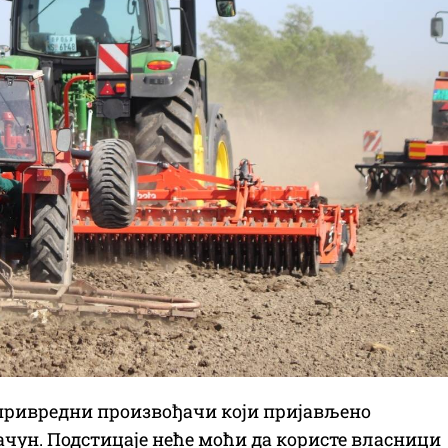
привредни произвођачи који пријављено
 рачун. Подстицаје неће моћи да користе власници