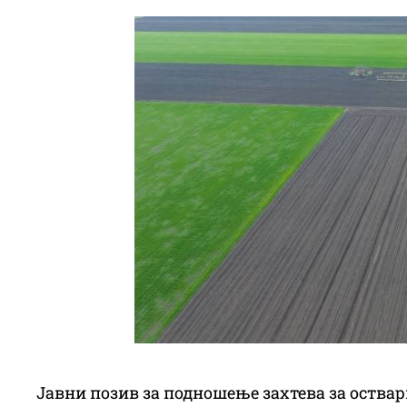
Јавни позив за подношење захтева за оствар