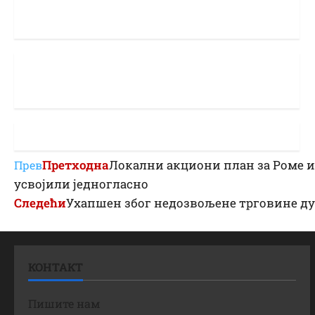
Претходна
Локални акциони план за Роме 
Прев
усвојили једногласно
Следећи
Ухапшен због недозвољене трговине ду
КОНТАКТ
Пишите нам