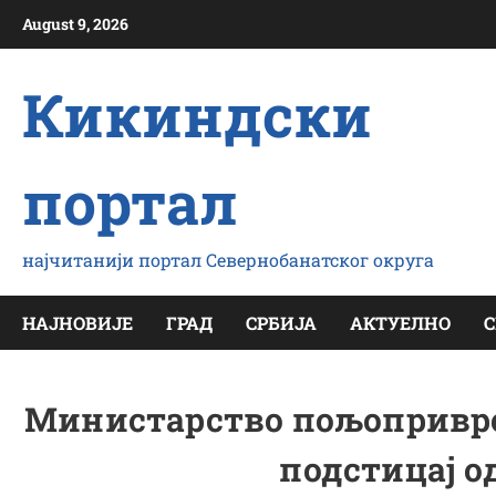
Скип
August 9, 2026
то
цонтент
Кикиндски
портал
најчитанији портал Севернобанатског округа
НАЈНОВИЈЕ
ГРАД
СРБИЈА
АКТУЕЛНО
С
Министарство пољопривред
подстицај од