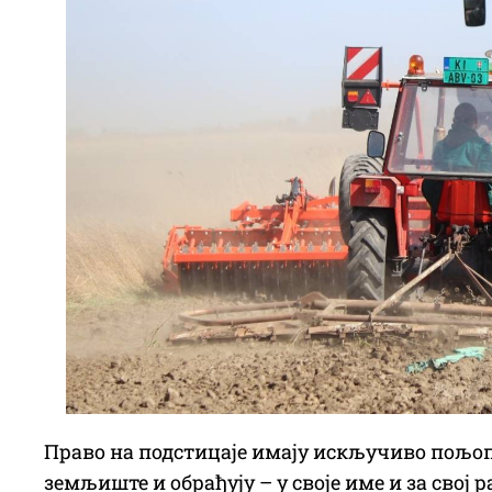
Право на подстицаје имају искључиво пољо
земљиште и обрађују – у своје име и за свој