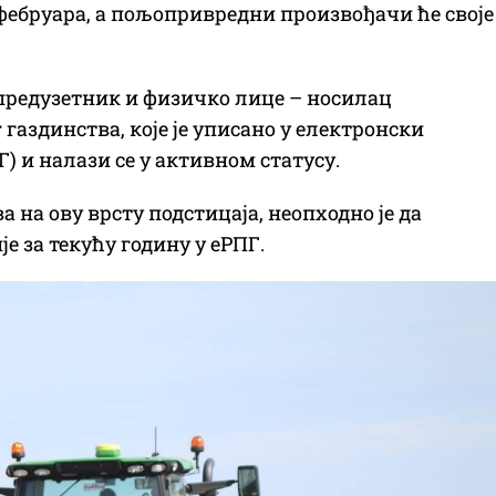
. фебруара, а пољопривредни произвођачи ће своје
 предузетник и физичко лице – носилац
аздинства, које је уписано у електронски
 и налази се у активном статусу.
 на ову врсту подстицаја, неопходно је да
 за текућу годину у еРПГ.