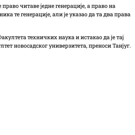
 право читаве једне генерације, а право на
ка те генерације, али је указао да та два права
акултета техничких наука и истакао да је тај
лтет новосадског универзитета, преноси Танјуг.