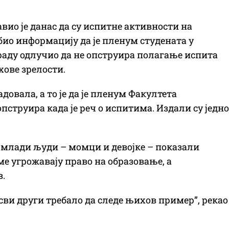
вио је данас да су испитне активности на
обио информацију да је пленум студената у
раду одлучио да не опструира полагање испита
хове зрелости.
довала, а то је да је пленум Факултета
пструира када је реч о испитима. Издали су једно
и млади људи – момци и девојке – показали
ме угрожавају право на образовање, а
в.
 сви други требало да следе њихов пример”, рекао