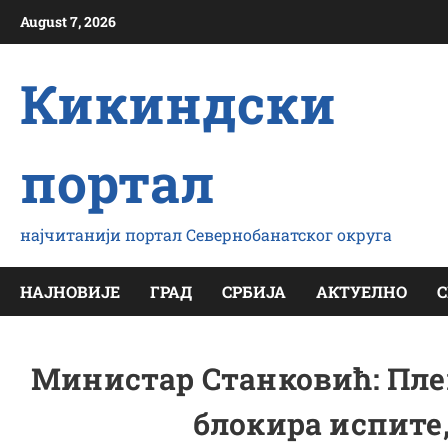
Скип
August 7, 2026
то
цонтент
Кикиндски
портал
најчитанији портал Севернобанатског округа
НАЈНОВИЈЕ
ГРАД
СРБИЈА
АКТУЕЛНО
С
Министар Станковић: Пле
блокира испите,