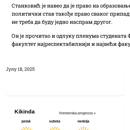
Станковић је навео да је право на образовање
политички став такође право сваког припадни
не треба да буду једно наспрам другог.
Он је прочитао и одлуку пленума студената Ф
факултет најреспектабилнији и највећи факу
Јулy 18, 2025