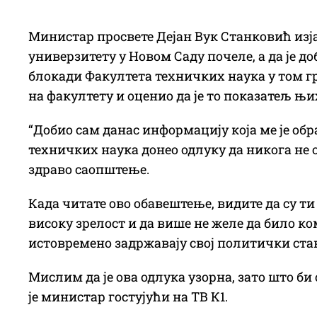
Министар просвете Дејан Вук Станковић изја
универзитету у Новом Саду почеле, а да је д
блокади Факултета техничких наука у том г
на факултету и оценио да је то показатељ њи
“Добио сам данас информацију која ме је обра
техничких наука донео одлуку да никога не о
здраво саопштење.
Када читате ово обавештење, видите да су т
високу зрелост и да више не желе да било ко
истовремено задржавају свој политички ста
Мислим да је ова одлука узорна, зато што би
је министар гостујући на ТВ К1.