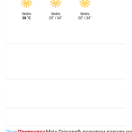
Претходна
Маја Гојковић поводом напада на
Прев