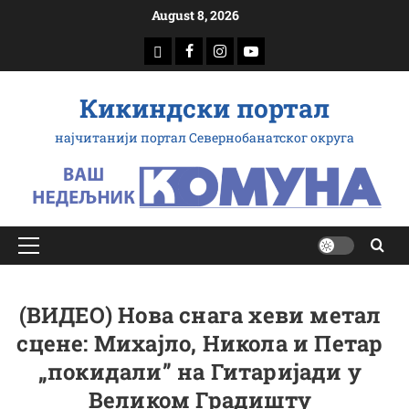
Скип
August 8, 2026
то
доwнлоад
Фацебоок
Инстаграм
Yоутубе
цонтент
Кикиндски портал
најчитанији портал Севернобанатског округа
Примарy
Мену
(ВИДЕО) Нова снага хеви метал
сцене: Михајло, Никола и Петар
„покидали” на Гитаријади у
Великом Градишту