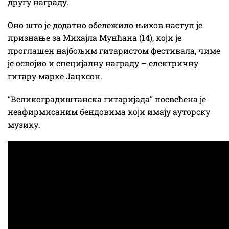
другу награду.
Оно што је додатно обележило њихов наступ је
признање за Михајла Мунћана (14), који је
проглашен најбољим гитаристом фестивала, чиме
је освојио и специјалну награду – електричну
гитару марке Јацксон.
“Великоградиштанска гитаријада” посвећена је
неафирмисаним бендовима који имају ауторску
музику.