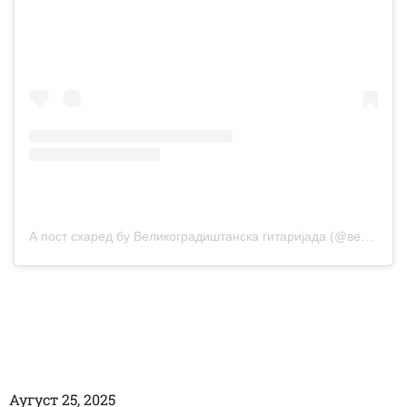
А пост схаред бy Великоградиштанска гитаријада (@великоградистанскагитаријада)
Аугуст 25, 2025