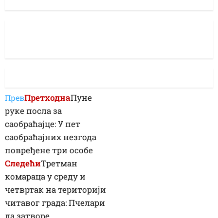
Претходна
Пуне
Прев
руке посла за
саобраћајце: У пет
саобраћајних незгода
повређене три особе
Следећи
Третман
комараца у среду и
четвртак на територији
читавог града: Пчелари
да затворе