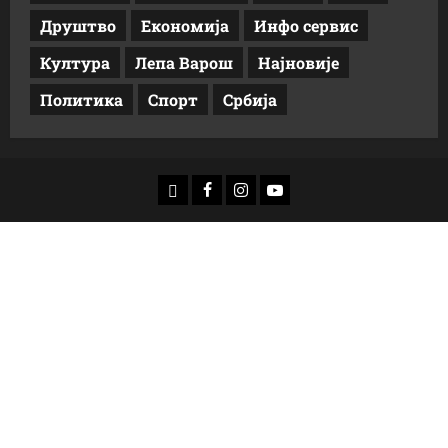
Друштво
Економија
Инфо сервис
Култура
Лепа Варош
Најновије
Политика
Спорт
Србија
доwнлоад
Фацебоок
Инстаграм
Yоутубе