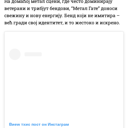
На домаћој метал сцени, где често доминирају
ветерани и трибјут бендови, “Метал Гате” доноси
свежину и нову енергију. Бенд који не имитира –
већ гради свој идентитет, и то жестоко и искрено.
Виеw тхис пост он Инстаграм