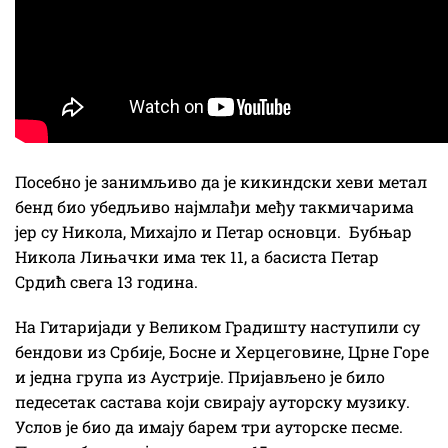
Посебно је занимљиво да је кикиндски хеви метал
бенд био убедљиво најмлађи међу такмичарима
јер су Никола, Михајло и Петар основци. Бубњар
Никола Лињачки има тек 11, а басиста Петар
Срдић свега 13 година.
На Гитаријади у Великом Градишту наступили су
бендови из Србије, Босне и Херцеговине, Црне Горе
и једна група из Аустрије. Пријављено је било
педесетак састава који свирају ауторску музику.
Услов је био да имају барем три ауторске песме.