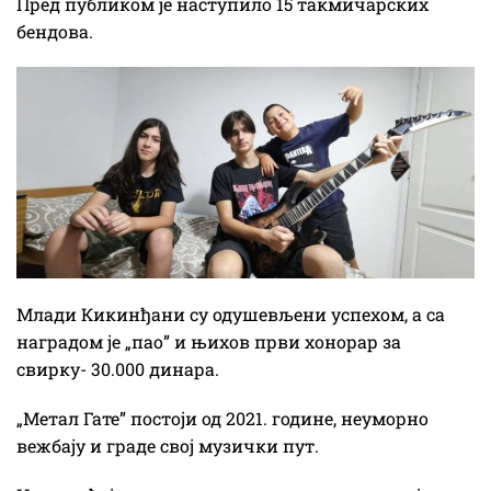
Пред публиком је наступило 15 такмичарских
бендова.
Млади Кикинђани су одушевљени успехом, а са
наградом је „пао” и њихов први хонорар за
свирку- 30.000 динара.
„Метал Гате” постоји од 2021. године, неуморно
вежбају и граде свој музички пут.