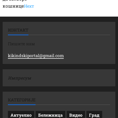
кошнице
Неxт
КОНТАКТ
Пишите нам
kikindskiportal@gmail.com
Импресум
КАТЕГОРИЈЕ
Актуелно
Бележница
Видео
Град