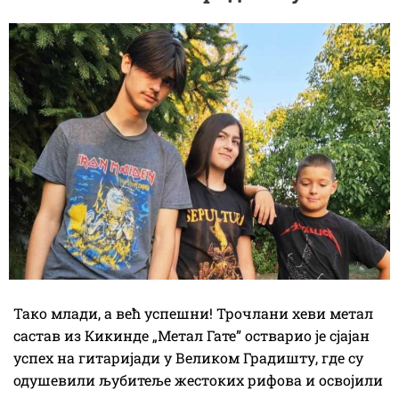
Тако млади, а већ успешни! Трочлани хеви метал
састав из Кикинде „Метал Гате” остварио је сјајан
успех на гитаријади у Великом Градишту, где су
одушевили љубитеље жестоких рифова и освојили