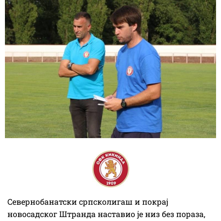
Севернобанатски српсколигаш и покрај
новосадског Штранда наставио је низ без пораза,