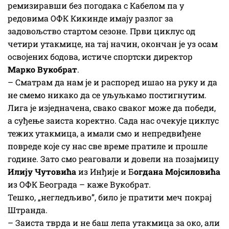
ремизиравши без погодака с Кабелом па у
редовима ОФК Кикинде имају разлог за
задовољство стартом сезоне. Први циклус од
четири утакмице, на тај начин, окончан је уз осам
освојених бодова, истиче спортски директор
Марко Вукобрат
.
– Сматрам да нам је и распоред ишао на руку и да
не смемо никако да се уљуљкамо постигнутим.
Лига је изједначена, свако сваког може да победи,
а суђење заиста коректно. Сада нас очекује циклус
тежих утакмица, а имали смо и непредвиђене
повреде које су нас све време пратиле и прошле
године. Зато смо реаговали и довели на позајмицу
Илију Чутовића
из Инђије и Б
огдана Мојсиловића
из ОФК Београда – каже Вукобрат.
Тешко, „негледљиво”, било је пратити меч покрај
Штранда.
– Заиста тврда и не баш лепа утакмица за око, али