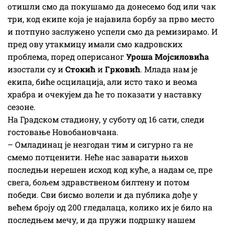
отишли смо да покушамо да донесемо бод или чак
три, код екипе која је најавила борбу за прво место
и потпуно заслужено успели смо да ремизирамо. И
пред ову утакмицу имали смо кадровских
проблема, поред оперисаног
Уроша Мојсиловића
изостали су и
Стокић
и
Грковић
. Млада нам је
екипа, биће осцилација, али исто тако и веома
храбра и очекујем да ће то показати у наставку
сезоне.
На Градском стадиону, у суботу од 16 сати, следи
гостовање Новобановчана.
– Омладинац је незгодан тим и сигурно га не
смемо потценити. Неће нас заварати њихов
последњи нерешен исход код куће, а надам се, пре
свега, бољем здравственом билтену и потом
победи. Сви бисмо волели и да публика дође у
већем броју од 200 гледалаца, колико их је било на
последњем мечу, и да пружи подршку нашем