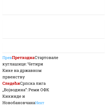
Претходна
Стартовале
Прев
куглашице: Четири
Кике на државном
првенству
Следећи
Српска лига
„Војводина”: Реми ОФК
Кикинде и
Новобановчана
Неxт