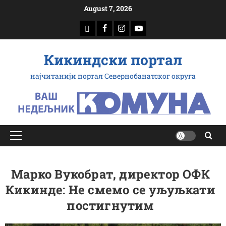
Скип
August 7, 2026
то
доwнлоад
Фацебоок
Инстаграм
Yоутубе
цонтент
Кикиндски портал
најчитанији портал Севернобанатског округа
Примарy
Мену
Марко Вукобрат, директор ОФК
Кикинде: Не смемо се уљуљкати
постигнутим