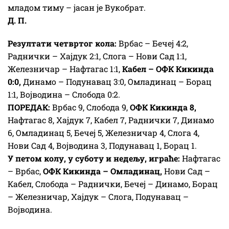
младом тиму – јасан је Вукобрат.
Д. П.
Резултати четвртог кола:
Врбас – Бечеј 4:2,
Раднички – Хајдук 2:1, Слога – Нови Сад 1:1,
Железничар – Нафтагас 1:1,
Кабел – ОФК Кикинда
0:0,
Динамо – Подунавац 3:0, Омладинац – Борац
1:1, Војводина – Слобода 0:2.
ПОРЕДАК:
Врбас 9, Слобода 9,
ОФК Кикинда 8,
Нафтагас 8, Хајдук 7, Кабел 7, Раднички 7, Динамо
6, Омладинац 5, Бечеј 5, Железничар 4, Слога 4,
Нови Сад 4, Војводина 3, Подунавац 1, Борац 1.
У петом колу, у суботу и недељу, играће:
Нафтагас
– Врбас,
ОФК Кикинда – Омладинац,
Нови Сад –
Кабел, Слобода – Раднички, Бечеј – Динамо, Борац
– Железничар, Хајдук – Слога, Подунавац –
Војводина.