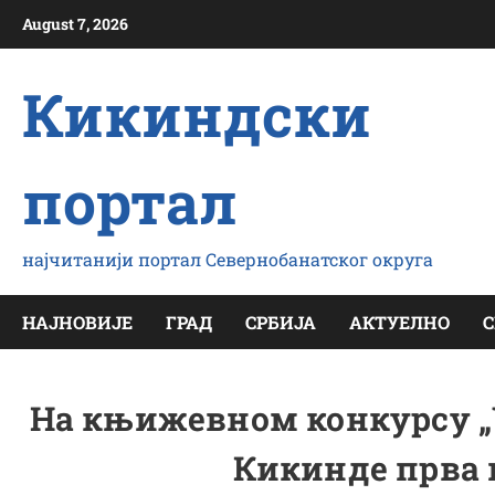
Скип
August 7, 2026
то
цонтент
Кикиндски
портал
најчитанији портал Севернобанатског округа
НАЈНОВИЈЕ
ГРАД
СРБИЈА
АКТУЕЛНО
С
На књижевном конкурсу „
Кикинде прва 