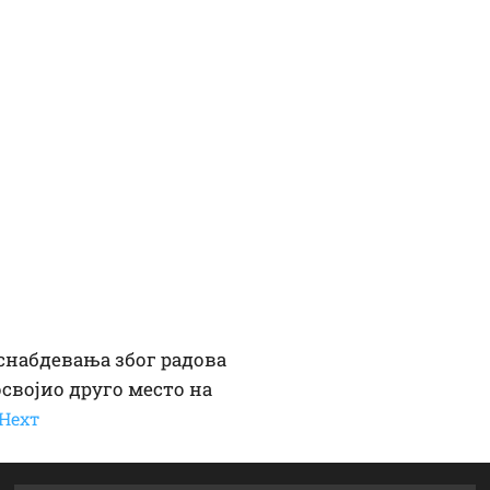
доснабдевања због радова
својио друго место на
Неxт