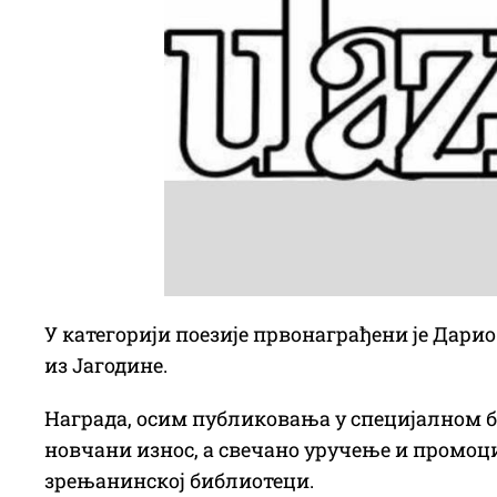
У категорији поезије првонаграђени је Дарио
из Јагодине.
Награда, осим публиковања у специјалном б
новчани износ, а свечано уручење и промоци
зрењанинској библиотеци.