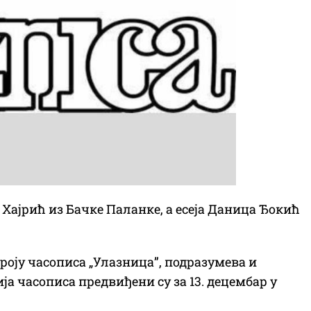
 Хајрић из Бачке Паланке, а есеја Даница Ђокић
роју часописа „Улазница”, подразумева и
ја часописа предвиђени су за 13. децембар у