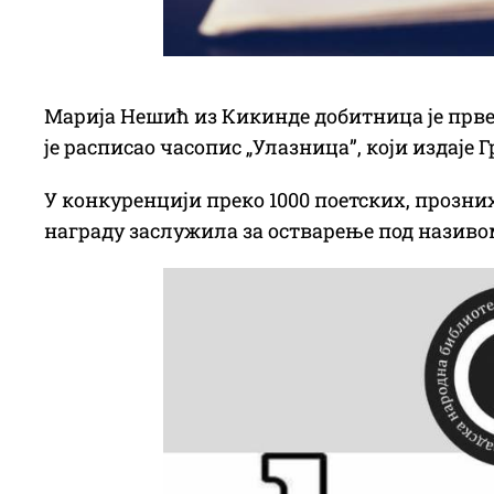
Марија Нешић из Кикинде добитница је прве
је расписао часопис „Улазница”, који издаје
У конкуренцији преко 1000 поетских, прозних
награду заслужила за остварење под називом