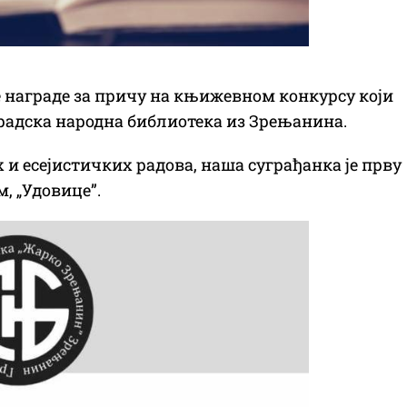
 награде за причу на књижевном конкурсу који
 Градска народна библиотека из Зрењанина.
 и есејистичких радова, наша суграђанка је прву
, „Удовице”.