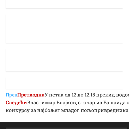
Претходна
У петак од 12 до 12.15 прекид во
Прев
Следећи
Властимир Влајков, сточар из Башаида о
конкурсу за најбољег младог пољопривредника