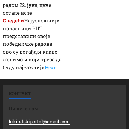
радом 22. јуна, цене
остале исте
Следећи
Најуспешнији
полазници РЦТ
представили своје
победничке радове –
ово су догађаји какве
желимо и који треба да
буду најважнији
Неxт
КОНТАКТ
Пишите нам
kikindskiportal@gmail.com