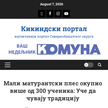
Скип
August 7, 2026
то
доwнлоад
Фацебоок
Инстаграм
Yоутубе
цонтент
Кикиндски портал
најчитанији портал Севернобанатског округа
Примарy
Мену
Мали матурантски плес окупио
више од 300 ученика: Уче да
чувају традицију