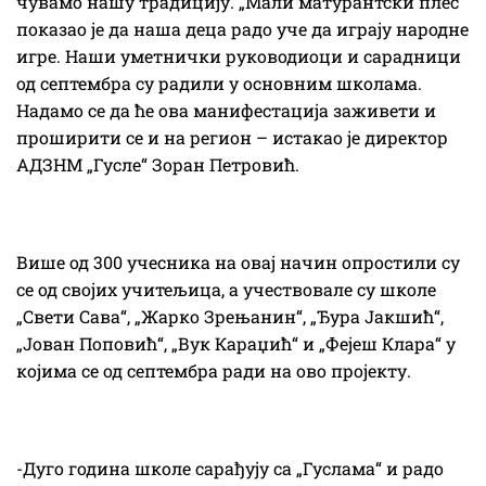
чувамо нашу традицију. „Мали матурантски плес“
показао је да наша деца радо уче да играју народне
игре. Наши уметнички руководиоци и сарадници
од септембра су радили у основним школама.
Надамо се да ће ова манифестација заживети и
проширити се и на регион – истакао је директор
АДЗНМ „Гусле“ Зоран Петровић.
Више од 300 учесника на овај начин опростили су
се од својих учитељица, а учествовале су школе
„Свети Сава“, „Жарко Зрењанин“, „Ђура Јакшић“,
„Јован Поповић“, „Вук Караџић“ и „Фејеш Клара“ у
којима се од септембра ради на ово пројекту.
-Дуго година школе сарађују са „Гуслама“ и радо