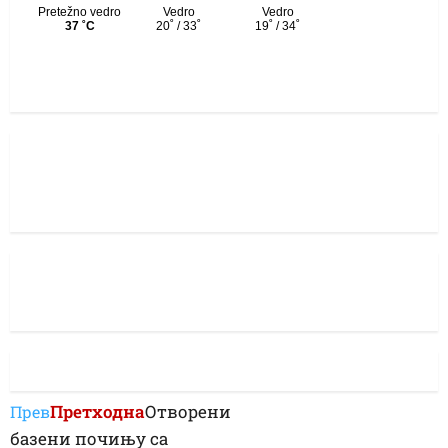
Претходна
Отворени
Прев
базени почињу са