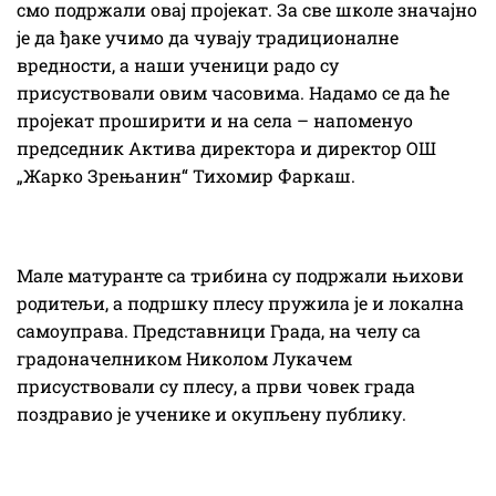
смо подржали овај пројекат. За све школе значајно
је да ђаке учимо да чувају традиционалне
вредности, а наши ученици радо су
присуствовали овим часовима. Надамо се да ће
пројекат проширити и на села – напоменуо
председник Актива директора и директор ОШ
„Жарко Зрењанин“ Тихомир Фаркаш.
Мале матуранте са трибина су подржали њихови
родитељи, а подршку плесу пружила је и локална
самоуправа. Представници Града, на челу са
градоначелником Николом Лукачем
присуствовали су плесу, а први човек града
поздравио је ученике и окупљену публику.