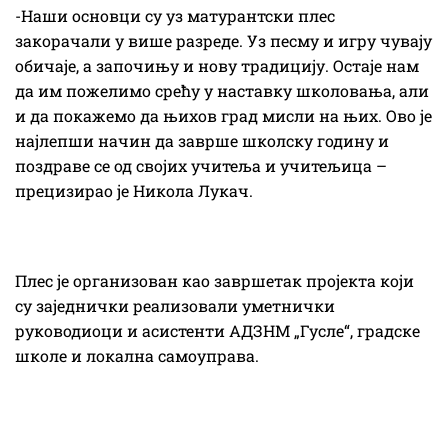
-Наши основци су уз матурантски плес
закорачали у више разреде. Уз песму и игру чувају
обичаје, а започињу и нову традицију. Остаје нам
да им пожелимо срећу у наставку школовања, али
и да покажемо да њихов град мисли на њих. Ово је
најлепши начин да заврше школску годину и
поздраве се од својих учитеља и учитељица –
прецизирао је Никола Лукач.
Плес је организован као завршетак пројекта који
су заједнички реализовали уметнички
руководиоци и асистенти АДЗНМ „Гусле“, градске
школе и локална самоуправа.