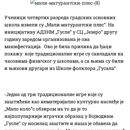
Ученици четвртих разреда градских основних
школа извели су „Мали матурантски плес“. На
иницијативу АДЗНМ „Гусле“ у СЦ „Језеро“ другу
годину заредом организована је ова
манифестација. Ово је била прилика да ђаци
покажу које традиционалне игре су савладали на
часовима физичког у школама, а са њима су били
и њихови другари из Школе фолклора „Гусала“.
-Једна од три традиционалне игре које су
заштићене као нематеријално културно наслеђе је
„Мало коло“с обзиром на то да је то
најпопуларнији играчки образац у Војводини.
„Гусле“ су носилац заштите и наша је обавеза да