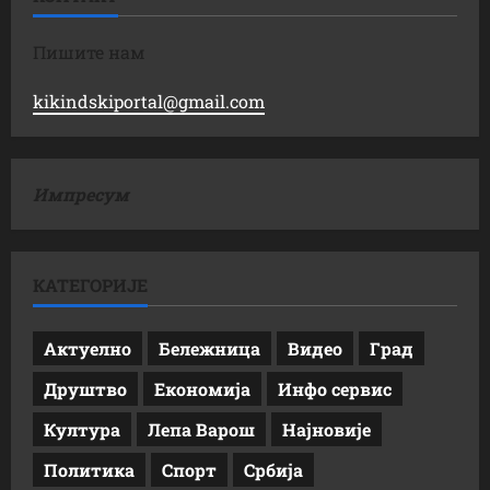
Пишите нам
kikindskiportal@gmail.com
Импресум
КАТЕГОРИЈЕ
Актуелно
Бележница
Видео
Град
Друштво
Економија
Инфо сервис
Култура
Лепа Варош
Најновије
Политика
Спорт
Србија