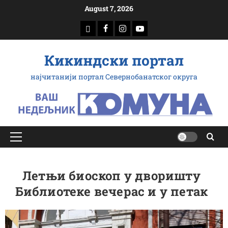
Скип
August 7, 2026
то
доwнлоад
Фацебоок
Инстаграм
Yоутубе
цонтент
Кикиндски портал
најчитанији портал Севернобанатског округа
Примарy
Мену
Летњи биоскоп у дворишту
Библиотеке вечерас и у петак