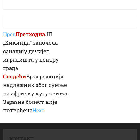
Претходна
ЈП
Прев
„Кикинда“ започела
санацију дечијег
игралишта у центру
града
Следећи
Брза реакција
надлежних због сумње
на афричку кугу свиња:
Заразна болест није
потврђена
Неxт
КОНТАКТ