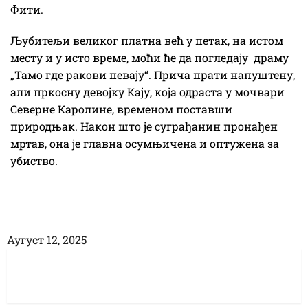
Фити.
Љубитељи великог платна већ у петак, на истом
месту и у исто време, моћи ће да погледају драму
„Тамо где ракови певају“. Прича прати напуштену,
али пркосну девојку Кају, која одраста у мочвари
Северне Каролине, временом поставши
природњак. Након што је суграђанин пронађен
мртав, она је главна осумњичена и оптужена за
убиство.
Аугуст 12, 2025