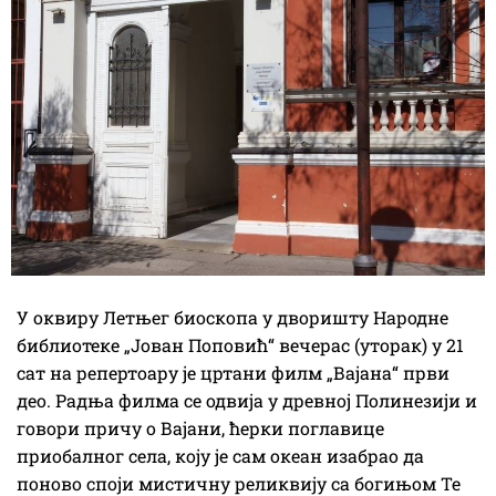
У оквиру Летњег биоскопа у дворишту Народне
библиотеке „Јован Поповић“ вечерас (уторак) у 21
сат на репертоару је цртани филм „Вајана“ први
део. Радња филма се одвија у древној Полинезији и
говори причу о Вајани, ћерки поглавице
приобалног села, коју је сам океан изабрао да
поново споји мистичну реликвију са богињом Те