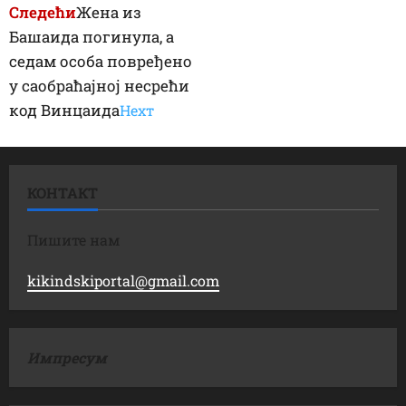
Следећи
Жена из
Башаида погинула, а
седам особа повређено
у саобраћајној несрећи
код Винцаида
Неxт
КОНТАКТ
Пишите нам
kikindskiportal@gmail.com
Импресум