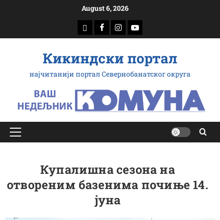
Скип
August 6, 2026
то
доwнлоад
Фацебоок
Инстаграм
Yоутубе
цонтент
Кикиндски портал
најчитанији портал Севернобанатског округа
Примарy
Мену
Купалишна сезона на
отвореним базенима почиње 14.
јуна