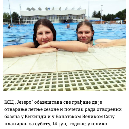
КСЦ „Језеро“ обавештава све грађане да је
отварање летње сезоне и почетак рада отворених
базена у Кикинди и у Банатском Великом Селу
планиран за суботу, 14. јун, године, уколико