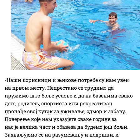
-Наши корисници и њихове потребе су нам увек
на првом месту. Непрестано се трудимо да
пружимо што боље услове и да на базенима свако
дете, родитељ, спортиста или рекреативац
пронађе свој кутак за уживање, одмор и забаву.
Поверење које нам указујете сваке године за
нас је велика част и обавеза да будемо још бољи.
Захваљујемо се на разумевању и подршци, и