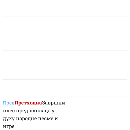
Претходна
Завршни
Прев
плес предшколаца у
духу народне песме и
игре