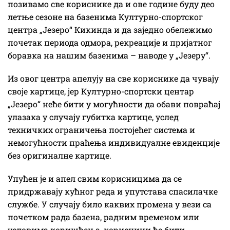
позивамо све кориснике да и ове године буду део
летње сезоне на базенима Културно-спортског
центра „Језеро“ Кикинда и да заједно обележимо
почетак периода одмора, рекреације и пријатног
боравка на нашим базенима – наводе у „Језеру“.
Из овог центра апелују на све кориснике да чувају
своје картице, јер Културно-спортски центар
„Језеро“ неће бити у могућности да обави повраћај
улазака у случају губитка картице, услед
техничких ограничења постојећег система и
немогућности праћења индивидуалне евиденције
без оригиналне картице.
Упућен је и апел свим корисницима да се
придржавају кућног реда и упутстава спасилачке
службе. У случају било каквих промена у вези са
почетком рада базена, радним временом или
условима коришћења, корисници ће бити