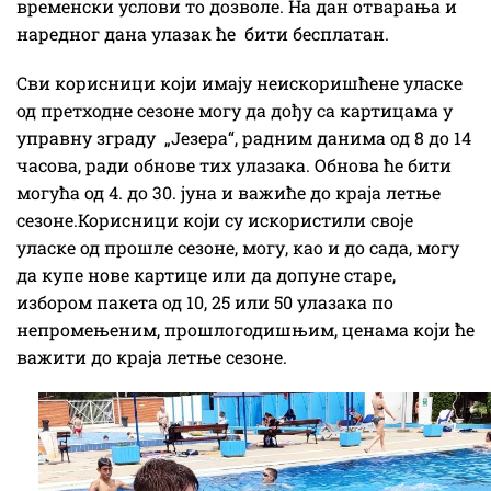
временски услови то дозволе. На дан отварања и
наредног дана улазак ће бити бесплатан.
Сви корисници који имају неискоришћене уласке
од претходне сезоне могу да дођу са картицама у
управну зграду „Језера“, радним данима од 8 до 14
часова, ради обнове тих улазака. Обнова ће бити
могућа од 4. до 30. јуна и важиће до краја летње
сезоне.Корисници који су искористили своје
уласке од прошле сезоне, могу, као и до сада, могу
да купе нове картице или да допуне старе,
избором пакета од 10, 25 или 50 улазака по
непромењеним, прошлогодишњим, ценама који ће
важити до краја летње сезоне.