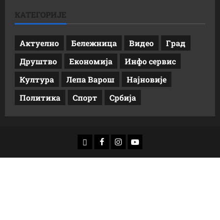
КАТЕГОРИЈЕ
Актуелно
Бележница
Видео
Град
Друштво
Економија
Инфо сервис
Култура
Лепа Варош
Најновије
Политика
Спорт
Србија
доwнлоад
Фацебоок
Инстаграм
Yоутубе