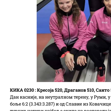
КИКА 0230 : Кресоја 520, Драганов 510, Санто
Дан касније, на неутралном терену, у Руми, 
боље 6:2 (3.343:3.287) и од Славие из Ковачи
турнир четири најбоље екипе на распореду је