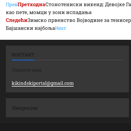
Претходна
Стонотениски викенд: Девојке Га
Прев
као пете, момци у зони испадања
Следећи
Зимско првенство Војводине за тенисерк
Бајшански најбоља
Неxт
КОНТАКТ
Пишите нам
kikindskiportal@gmail.com
Импресум