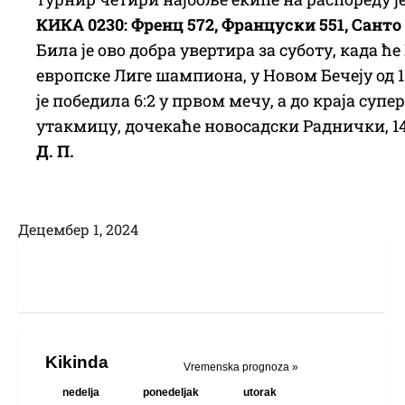
КИКА 0230: Френц 572, Француски 551, Санто 
Била је ово добра увертира за суботу, када 
европске Лиге шампиона, у Новом Бечеју од 11
је победила 6:2 у првом мечу, а до краја су
утакмицу, дочекаће новосадски Раднички, 14
Д. П.
Децембер 1, 2024