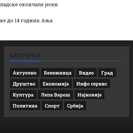
ладске окончале јесен
е до 14 година: Ања
КАТЕГОРИЈЕ
Актуелно
Бележница
Видео
Град
Друштво
Економија
Инфо сервис
Култура
Лепа Варош
Најновије
Политика
Спорт
Србија