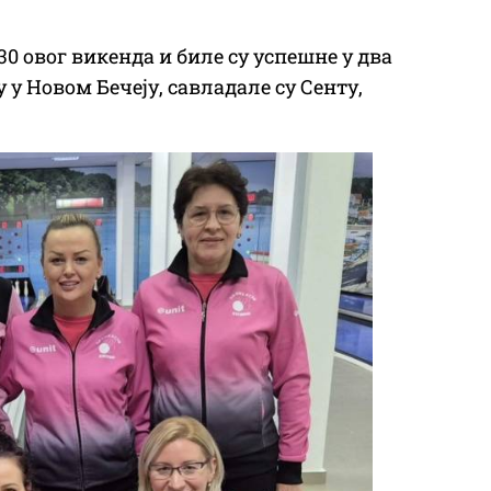
 овог викенда и биле су успешне у два
 у Новом Бечеју, савладале су Сенту,