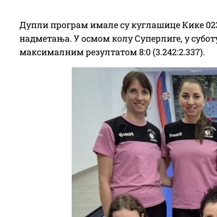
Дупли програм имале су куглашице Кике 0230
надметања. У осмом колу Суперлиге, у суботу
максималним резултатом 8:0 (3.242:2.337).