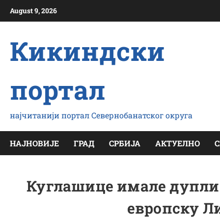
Скип
August 9, 2026
то
цонтент
Кикиндски
портал
најчитанији портал Севернобанатског округа
НАЈНОВИЈЕ
ГРАД
СРБИЈА
АКТУЕЛНО
С
Куглашице имале дупли 
европску Л