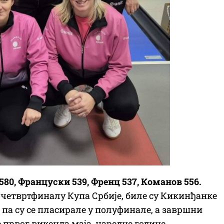
 580, Француски 539, Френц 537, Команов 556.
у четвртфиналу Купа Србије, биле су Кикинђанке
це па су се пласирале у полуфинале, а завршни
 првог викенда маја, наредне године.