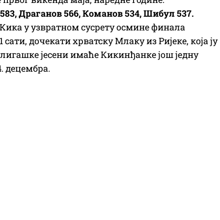
583, Драганов 566, Команов 534, Шибул 537.
ће Кика у узвратном сусрету осмине финала
 сати, дочекати хрватску Млаку из Ријеке, која ју
перлигашке јесени имаће Кикинђанке још једну
. децембра.