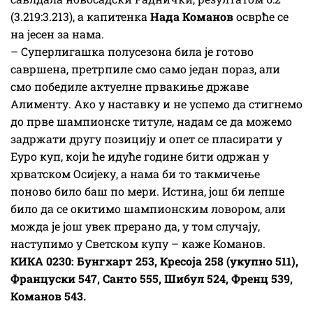
(3.219:3.213), а капитенка
Нада Команов
осврће се
на јесен за нама.
– Суперлигашка полусезона била је готово
савршена, претрпиле смо само један пораз, али
смо победиле актуелне првакиње државе
Алименту. Ако у наставку и не успемо да стигнемо
до прве шампионске титуле, надам се да можемо
задржати другу позицију и опет се пласирати у
Еуро куп, који ће идуће године бити одржан у
хрватском Осијеку, а нама би то такмичење
поново било баш по мери. Истина, још би лепше
било да се окитимо шампионским ловором, али
можда је још увек прерано да, у том случају,
наступимо у Светском купу – каже Команов.
КИКА 0230: Бунгхарт 253, Кресоја 258 (укупно 511),
Француски 547, Санто 555, Шибул 524, Френц 539,
Команов 543.