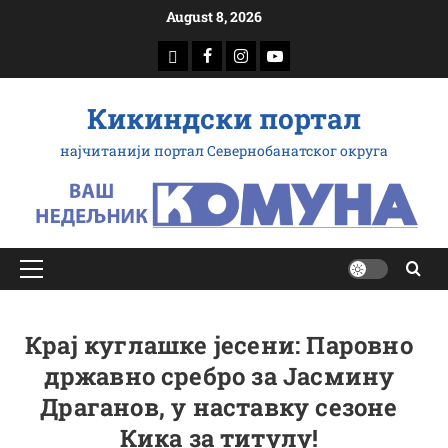
Скип
August 8, 2026
то
доwнлоад
Фацебоок
Инстаграм
Yоутубе
цонтент
Кикиндски портал
најчитанији портал Севернобанатског округа
Примарy
Мену
Крај куглашке јесени: Паровно
државно сребро за Јасмину
Драганов, у наставку сезоне
Кика за титулу!