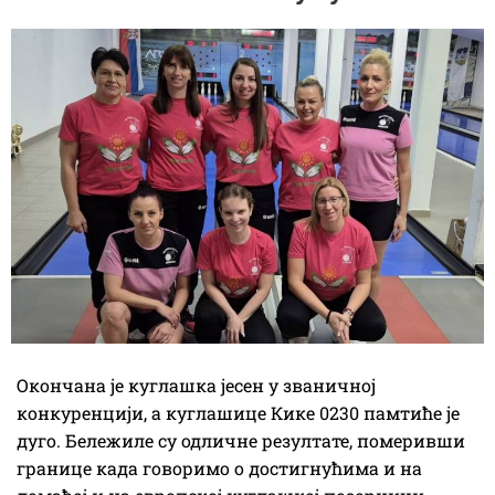
Окончана је куглашка јесен у званичној
конкуренцији, а куглашице Кике 0230 памтиће је
дуго. Бележиле су одличне резултате, померивши
границе када говоримо о достигнућима и на