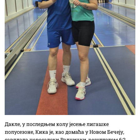
Дакле, у последњем колу јесење лигашке
полусезоне, Кика је, као домаћа у Новом Бечеју,
савлдала новосадски Раднички, резултатом 6:2