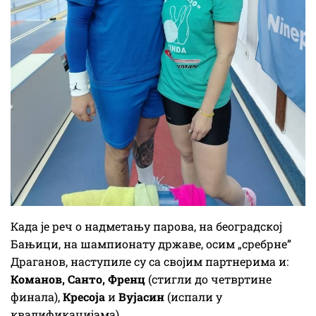
Када је реч о надметању парова, на београдској
Бањици, на шампионату државе, осим „сребрне”
Драганов, наступиле су са својим партнерима и:
Команов, Санто, Френц
(стигли до четвртине
финала),
Кресоја
и
Вујасин
(испали у
квалификацијама).