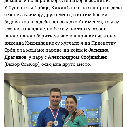
домаћој и на европској куглашкој позорници.
У Суперлиги Србије, Кикинђанке након првог дела
сезоне заузимају друго место, с истим бројем
бодова као и водећа новосадска Алимента, коју су
јесенас савладале, па ће се у наставку сезоне
равноправно борити за наслов првакиња, а овог
викенда Кикинђанке су куглале и на Првенству
Србије за мешане парове, на којем је
Јасмина
Драганов
, у пару с
Александром Стојшићем
(Вихор Сомбор), освојила друго место.