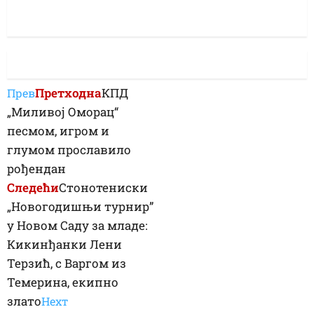
Претходна
КПД
Прев
„Миливој Оморац“
песмом, игром и
глумом прославило
рођендан
Следећи
Стонотениски
„Новогодишњи турнир”
у Новом Саду за младе:
Кикинђанки Лени
Терзић, с Варгом из
Темерина, екипно
злато
Неxт