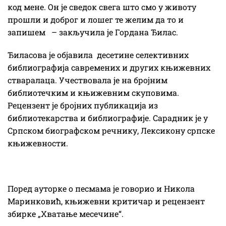
код мене. Он је сведок свега што смо у животу
прошли и доброг и лошег те желим да то и
запишем – закључила је Гордана Ђилас.
Ђиласова је објавила десетине селективних
библиографија савремених и других књижевних
стваралаца. Учествовала је на бројним
библиотечким и књижевним скуповима.
Рецензент је бројних публикација из
библиотекарства и библиографије. Сарадник је у
Српском биографском речнику, Лексикону српске
књижевности.
Поред ауторке о песмама је говорио и Никола
Маринковић, књижевни критичар и рецензент
збирке „Хватање месечине“.