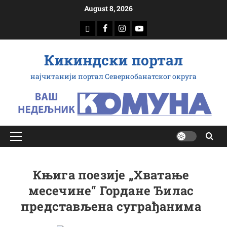
Скип
August 8, 2026
то
доwнлоад
Фацебоок
Инстаграм
Yоутубе
цонтент
Кикиндски портал
најчитанији портал Севернобанатског округа
Примарy
Мену
Књига поезије „Хватање
месечине“ Гордане Ђилас
представљена суграђанима