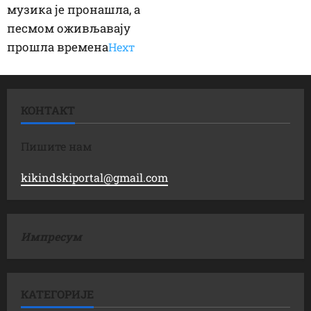
музика је пронашла, а
песмом оживљавају
прошла времена
Неxт
КОНТАКТ
Пишите нам
kikindskiportal@gmail.com
Импресум
КАТЕГОРИЈЕ