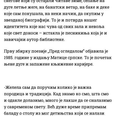
снегове који су остајали читаве зиме, сећање на
дуге летње жеге, на банатски ветар, на баке и деке
које сам покушала, на неки начин, да окупим у
звезданој биографији. То је и потврда нашег
идентитета које нас чува од свих зала и невоља
које свет доноси – истакла је песникиња која је и
завичајни аутор библиотеке.
Прву збирку поезије „Пред огледалом“ објавила је
1985. године у издању Матице српске. То је почетак
њене дуге и запажене књижевне каријере.
-Желела сам да поручим колико је важна
породица и традиција. Кад знамо ко смо, шта смо
и одакле долазимо, много је лакше да се сналазимо
у савременом свету. Већ дуже време припремам
баладу о столу из мог детињства који се налази