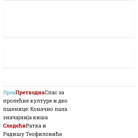
Претходна
Спас за
Прев
пролећне културе и део
пшенице: Коначно пала
значајнија киша
Следећи
Ратка и
Радишу Теофиловића