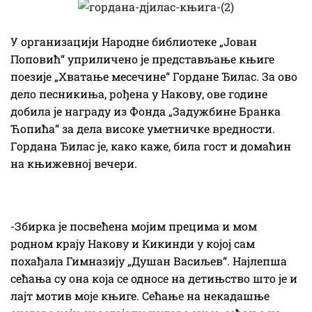
У организацији Народне библиотеке „Јован
Поповић“ уприличено је представљање књиге
поезије „Хватање месечине“ Гордане Ђилас. За ово
дело песникиња, рођена у Накову, ове године
добила је награду из Фонда „Задужбине Бранка
Ћопића“ за дела високе уметничке вредности.
Гордана Ђилас је, како каже, била гост и домаћин
на књижевној вечери.
-Збирка је посвећена мојим прецима и мом
родном крају Накову и Кикинди у којој сам
похађала Гимназију „Душан Васиљев“. Најлепша
сећања су она која се односе на детињство што је и
лајт мотив моје књиге. Сећање на некадашње