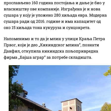
прослављено 160 година постојања и даље је био у
власништву ове компаније. Изграђена је и нова
сушара у коју је уложено 280 хиљада евра. Модерна
сушара ради од 2016. године и има капацитет од
око 15 хиљада тона кукуруза и сунцокрета.
Напоменимо и то да је млин у улици Краља Петра
Првог, који је део „Кикиндског млина“, познати
Данфил, откупила кикиндска пољопривредна
фирма „Бајша аграр“ за потребе складишта.