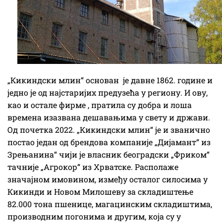
„Кикиндски млин“ основан је давне 1862. године и
једно је од најстаријих предузећа у региону. И ову,
као и остале фирме , пратила су добра и лоша
времена изазвана дешавањима у свету и држави.
Од почетка 2022. „Кикиндски млин“ је и званично
постао један од брендова компаније „Дијамант“ из
Зрењанина“ чији је власник београдски „Фриком“
тачније „Агрокор“ из Хрватске. Располаже
значајном имовином, између осталог силосима у
Кикинди и Новом Милошеву за складиштење
82.000 тона пшенице, магацинским складиштима,
производним погонима и другим, која су у