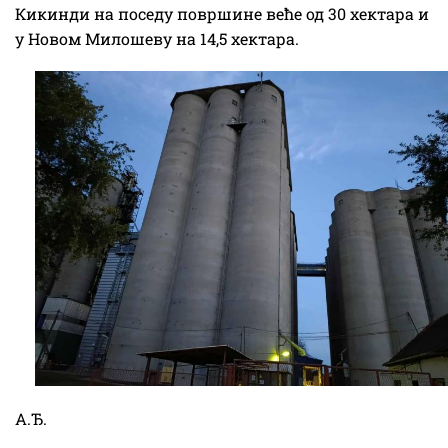
Кикинди на поседу површине веће од 30 хектара и
у Новом Милошеву на 14,5 хектара.
А.Ђ.