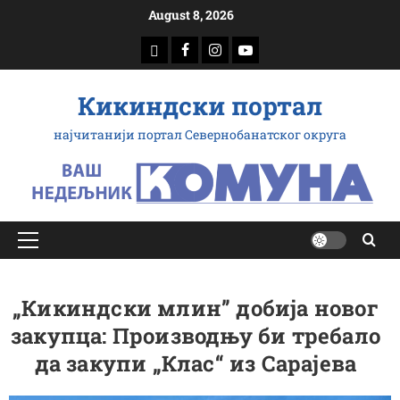
Скип
August 8, 2026
то
доwнлоад
Фацебоок
Инстаграм
Yоутубе
цонтент
Кикиндски портал
најчитанији портал Севернобанатског округа
Примарy
Мену
„Кикиндски млин” добија новог
закупца: Производњу би требало
да закупи „Клас“ из Сарајева