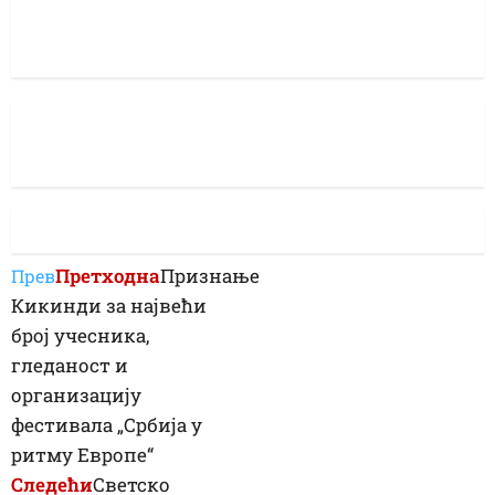
Претходна
Признање
Прев
Кикинди за највећи
број учесника,
гледаност и
организацију
фестивала „Србија у
ритму Европе“
Следећи
Светско