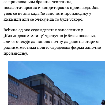
се производњом брашна, тестенина,
посластичарских и кондиторских производа. Још
увек се не зна када ће започети производњу у
Кикинди али се очекује да то буде ускоро.
Већина од око седамдесетак запослених у
„Кикиндском млину“ тренутно је без запослења,
али се очекује да поново почну да раде на старим
радним местима пошто сарајевска фирма започне
производњу.