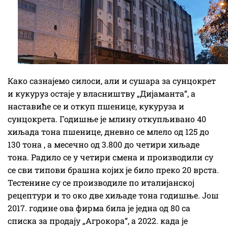
Како сазнајемо силоси, али и сушара за сунцокрет
и кукуруз остаје у власништву „Дијаманта“, а
наставиће се и откуп пшенице, кукуруза и
сунцокрета. Годишње је млину откупљивано 40
хиљада тона пшенице, дневно се млело од 125 до
130 тона , а месечно од 3.800 до четири хиљаде
тона. Радило се у четири смена и производили су
се сви типови брашна којих је било преко 20 врста.
Тестенине су се производиле по италијанској
рецептури и то око две хиљаде тона годишње. Још
2017. године ова фирма била је једна од 80 са
списка за продају „Агрокора“, а 2022. када је