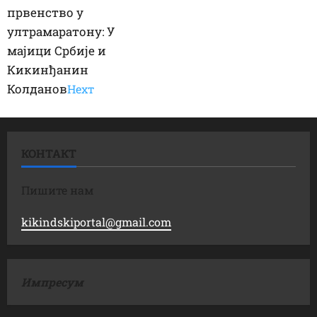
првенство у
ултрамаратону: У
мајици Србије и
Кикинђанин
Колданов
Неxт
КОНТАКТ
Пишите нам
kikindskiportal@gmail.com
Импресум