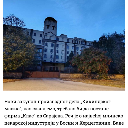
Нови закупац производног дела „Кикиндског
млина”, као сазнајемо, требало би да постане
фирма „Клас“ из Сарајева. Реч је о највећој млинско
пекарској индустрији у Босни и Херцеговини. Баве