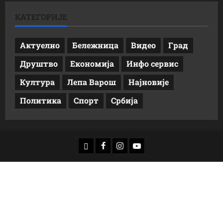
КАТЕГОРИЈЕ
Актуелно
Бележница
Видео
Град
Друштво
Економија
Инфо сервис
Култура
Лепа Варош
Најновије
Политика
Спорт
Србија
доwнлоад
Фацебоок
Инстаграм
Yоутубе