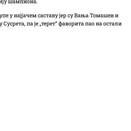
ију шампиона.
пе у најјачем саставу јер су Вања Томашев и
Сусрета, па је „терет“ фаворита пао на остали