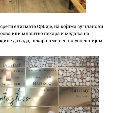
усрети енигмата Србије, на којима су чланови
, освојили мноштво пехара и медаља на
одине до сада, пехар намењен најуспешнијом