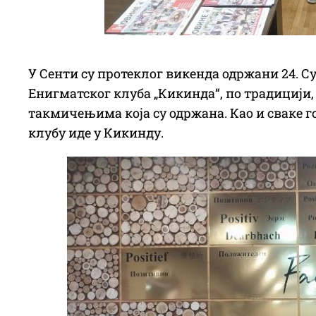
У Сенти су протеклог викенда одржани 24. С
Енигматског клуба „Кикинда“, по традицији
такмичењима која су одржана. Као и сваке г
клубу иде у Кикинду.