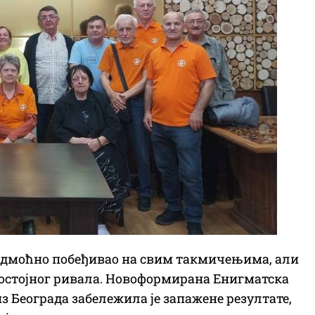
 надмоћно побеђивао на свим такмичењима, али
 достојног ривала. Новоформирана Енигматска
з Београда забележила је запажене резултате,