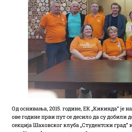
Од оснивања, 2015. године, ЕК „Кикинда“ је
ове године први пут се десило да су добили
секција Шаховског клуба „Студентски град“ и