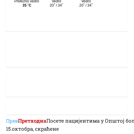
Претходна
Посете пацијентима у Општој бол
Прев
15.октобра, скраћене