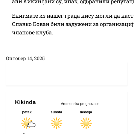
али Кикинђани су, ипак, одбранили репутац
Енигмате из нашег града нису могли да насту
Славко Бован били задужени за организацију 
чланове клуба.
Оцтобер 14, 2025