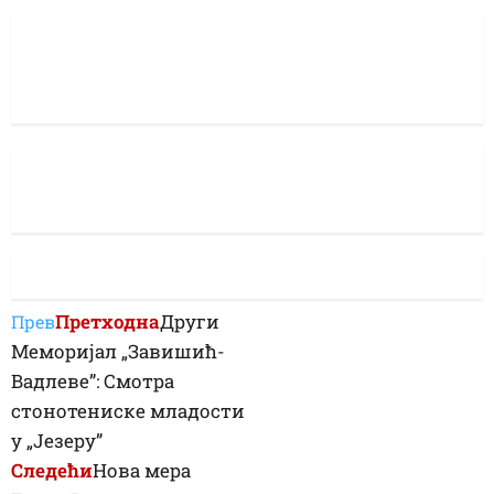
Претходна
Други
Прев
Меморијал „Завишић-
Вадлеве”: Смотра
стонотениске младости
у „Језеру”
Следећи
Нова мера