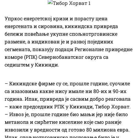
Упркос енергетској кризи и порасту цена
енергената и сировина, кикиндска привреда
бележи повећање укупне спољнотрговинске
размене, а индикован је и развој појединих
сегмената, показују подаци Регионалне привредне
коморе (РПК) Севернобанатског округа са
седиштем у Кикинди.
– Кикиндске фирме су се, прошле године, суочиле
са изазовима какве нису имале ни 80-их и 90-их
година. Ипак, привреда је сасвим добро реаговала
– каже председник РПК у Кикинди, Тибор Хорват.
– Извоз је, прошле године био мањи јер није било
метанола и сирћетне киселине које смо раније
извозили у вредности од готово 80 милиона евра.
Ипак, спољнотрговинско пословање било је у