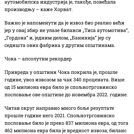
аутомобилска индустрија је, такође, повећала
производњу – каже Хорват.
Важно је напоменути да је извоз био реално већи
јер у овај збир не улазе биланси „Тиса аутомотива“,
„Гордона“ и, једним делом, „Банинија“ јер су
седишта ових фабрика у другим општинама.
Чока – апсолутни рекордер
Привреда у општини Чока покрила је, прошле
године, увоз извозом за чак 340 процената. Више
од 15 милиона евра било је спољнотрговинско
пословање ове општине до новембра 2022. године.
Читав округ направио много боље резултате
прошле године него 2021. Спољнотрговинско
пословање било је преко 837 милиона евра, од тога
462 милиона евра била је вредност извоза; биланс