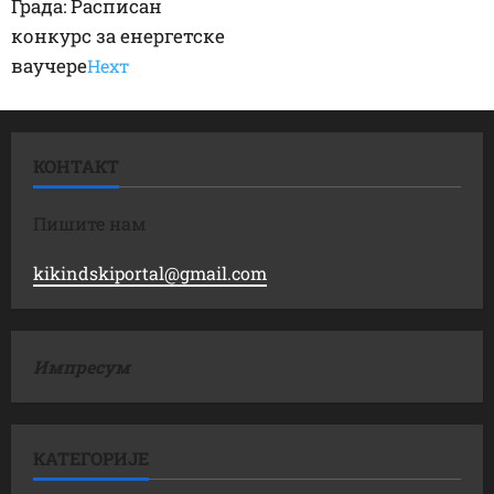
Града: Расписан
конкурс за енергетске
ваучере
Неxт
КОНТАКТ
Пишите нам
kikindskiportal@gmail.com
Импресум
КАТЕГОРИЈЕ