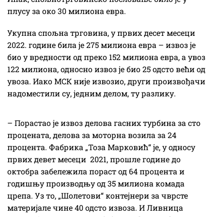
плусу за око 30 милиона евра.
Укупна спољна трговина, у првих десет месеци
2022. године била је 275 милиона евра – извоз је
био у вредности од преко 152 милиона евра, а увоз
122 милиона, односно извоз је био 25 одсто већи од
увоза. Иако МСК није извозио, други произвођачи
надоместили су, једним делом, ту разлику.
– Порастао је извоз делова гасних турбина за сто
процената, делова за моторна возила за 24
процента. Фабрика „Тоза Марковић“ је, у односу
првих девет месеци 2021, прошле године до
октобра забележила пораст од 64 процента и
годишњу производњу од 35 милиона комада
црепа. Уз то, „Шолетови“ контејнери за чврсте
материјале чине 40 одсто извоза. И Ливница