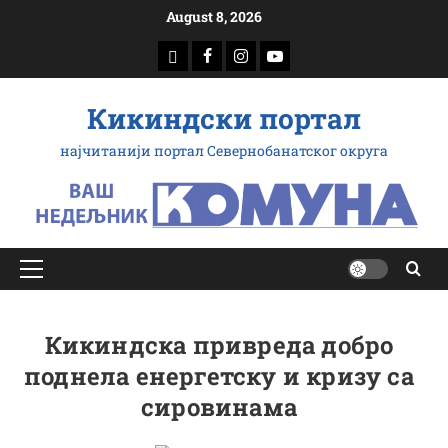
Скип
August 8, 2026
то
доwнлоад
Фацебоок
Инстаграм
Yоутубе
цонтент
Кикиндски портал
најчитанији портал Севернобанатског округа
Примарy
Мену
Кикиндска привреда добро
поднела енергетску и кризу са
сировинама