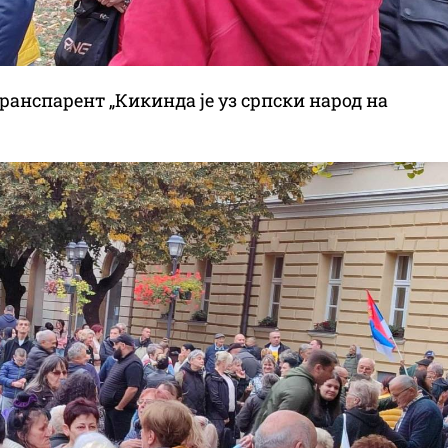
нспарент „Кикинда је уз српски народ на