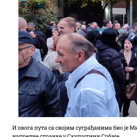
И овога пута са својим суграђанима био је 
напредне странке у Скупштини Србије.