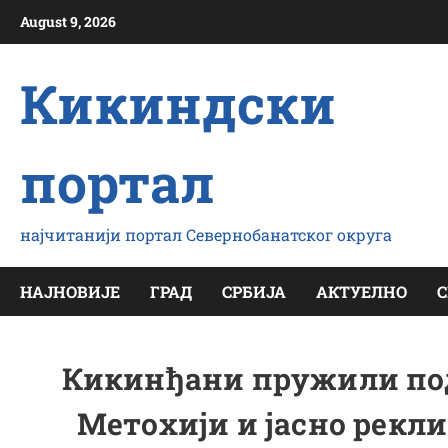
Скип
August 9, 2026
то
цонтент
Кикиндски
портал
најчитанији портал Севернобанатског округа
НАЈНОВИЈЕ
ГРАД
СРБИЈА
АКТУЕЛНО
С
Кикинђани пружили под
Метохији и јасно рекли