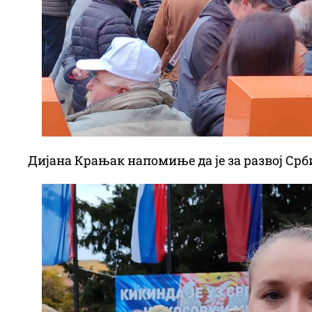
Дијана Крањак напомиње да је за развој Срби