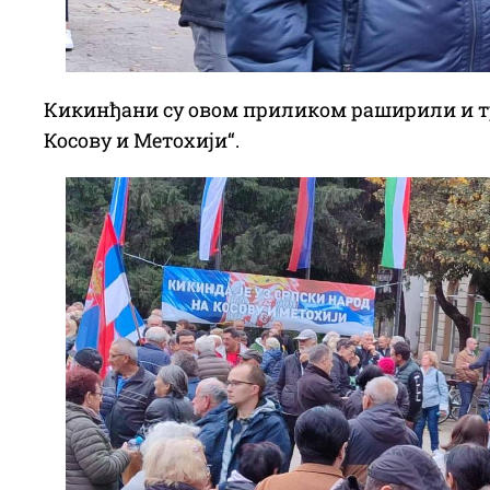
Кикинђани су овом приликом раширили и тра
Косову и Метохији“.