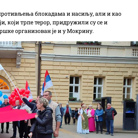
противљења блокадама и насиљу, али и као
, који трпе терор, придружили су се и
ршке организован је и у Мокрину.