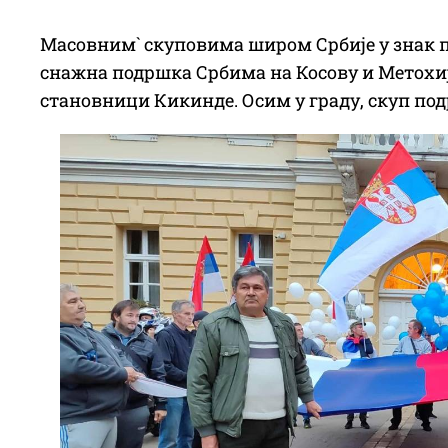
Масовним` скуповима широм Србије у знак 
снажна подршка Србима на Косову и Метохији
становници Кикинде. Осим у граду, скуп под