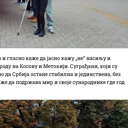
о и гласно каже да јасно кажу „не“ насиљу и
ду на Косову и Метохији. Суграђани, који су
о да Србија остане стабилна и јединствена, без
же да подржава мир и своје сународнике где год