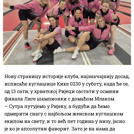
Нову страницу историје клуба, најзначајнију досад,
исписаће куглашице Кике 0230 у суботу, када ће се,
од 13 сати, у хрватској Ријеци састати у осмини
финала Лиге шампионки с домаћом Млаком.
– Сутра путујемо у Ријеку, а будући да ћемо
одмерити снагу с најбољом женском куглашком
екипом на свету, и то већ пет година у низу, јасно
је ко је апсолутни фаворит. Зато је на нама да