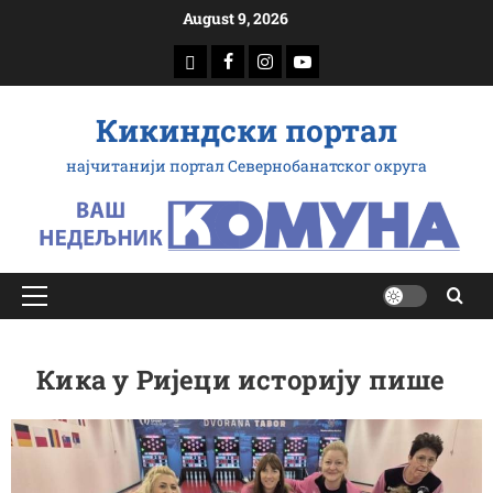
Скип
August 9, 2026
то
доwнлоад
Фацебоок
Инстаграм
Yоутубе
цонтент
Кикиндски портал
најчитанији портал Севернобанатског округа
Примарy
Мену
Кика у Ријеци историју пише