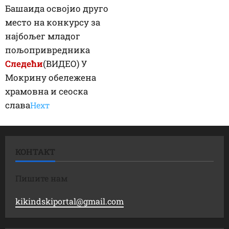
Башаида освојио друго
место на конкурсу за
најбољег младог
пољопривредника
Следећи
(ВИДЕО) У
Мокрину обележена
храмовна и сеоска
слава
Неxт
КОНТАКТ
Пишите нам
kikindskiportal@gmail.com