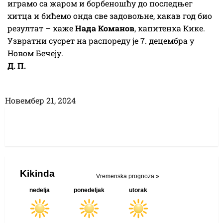
играмо са жаром и борбеношћу до последњег
хитца и бићемо онда све задовољне, какав год био
резултат – каже
Нада Команов
, капитенка Кике.
Узвратни сусрет на распореду је 7. децембра у
Новом Бечеју.
Д. П.
Новембер 21, 2024