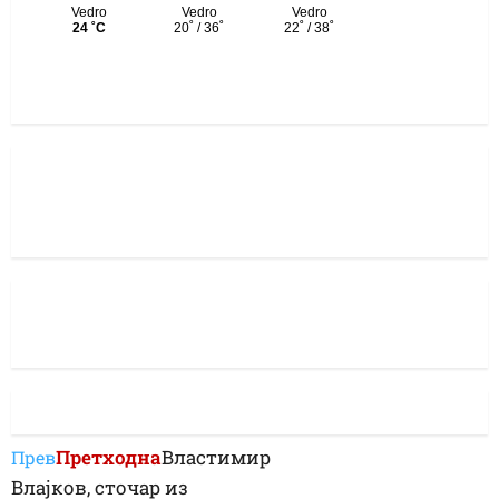
Претходна
Властимир
Прев
Влајков, сточар из