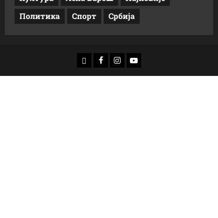
Политика
Спорт
Србија
доwнлоад
Фацебоок
Инстаграм
Yоутубе