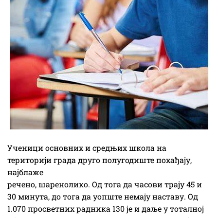
Ученици основних и средњих школа на
територији града друго полугодиште похађају,
најблаже
речено, шаренолико. Од тога да часови трају 45 и
30 минута, до тога да уопште немају наставу. Од
1.070 просветних радника 130 је и даље у тоталној