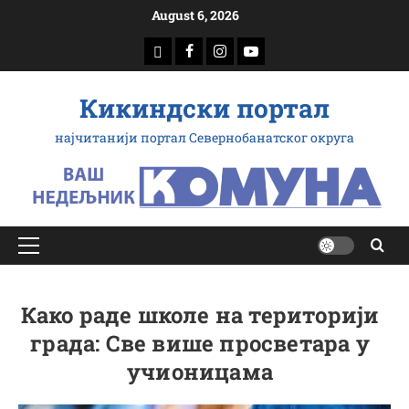
Скип
August 6, 2026
то
доwнлоад
Фацебоок
Инстаграм
Yоутубе
цонтент
Кикиндски портал
најчитанији портал Севернобанатског округа
Примарy
Мену
Како раде школе на територији
града: Све више просветара у
учионицама