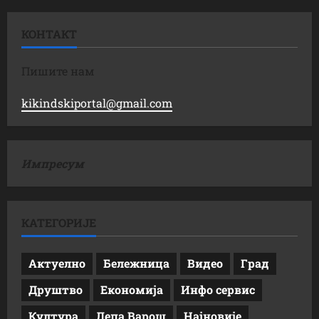
КОНТАКТ
Пишите нам
kikindskiportal@gmail.com
Импресум
КАТЕГОРИЈЕ
Актуелно
Бележница
Видео
Град
Друштво
Економија
Инфо сервис
Култура
Лепа Варош
Најновије