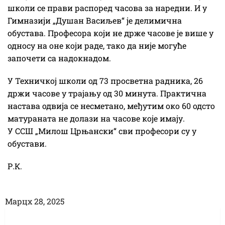
школи се прави распоред часова за наредни. И у
Гимназији „Душан Васиљев“ је делимична
обустава. Професора који не држе часове је више у
односу на оне који раде, тако да није могуће
започети са надокнадом.
У Техничкој школи од 73 просветна радника, 26
држи часове у трајању од 30 минута. Практична
настава одвија се несметано, међутим око 60 одсто
матураната не долази на часове које имају.
У ССШ „Милош Црњански“ сви професори су у
обустави.
Р.К.
Марцх 28, 2025