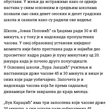
обустави. У жељи да истражимо како се одвија
настава у свим основним и средњим школама
позвали смо свих девет сеоских и десет градских
школа и сазнали како су радили ове недеље.
Школа „Јован Поповић“ са ђацима ради 30 и 45
минута, а у току је и надокнада пропуштених
часова. У овој образовној установи ниједног
момента није било престанка рада и највећи део
просветног кадра радио је пуну минутажу од 20.
јануара када је почело друго полугодиште.
У Основној школи „Ђура Јакшић“ учитељи и
наставници држе часове 45 и 30 минута и више је
оних који раде уобичајено. Започета је и
надокнада часова која ће према садашњој
динамици бити завршена до краја месеца.
„Вук Караџић“ има три запослена који часове држе
30 минута, а сви остали раде уобичајених 45