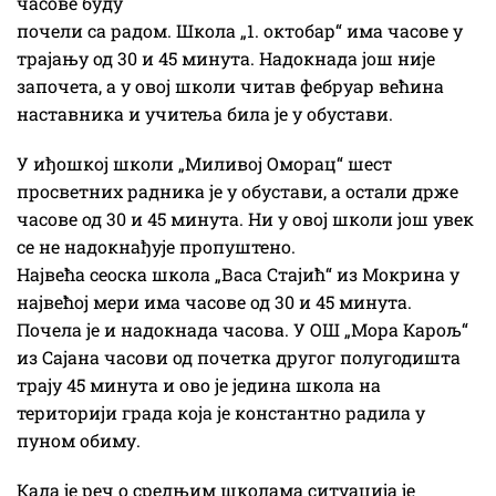
часове буду
почели са радом. Школа „1. октобар“ има часове у
трајању од 30 и 45 минута. Надокнада још није
започета, а у овој школи читав фебруар већина
наставника и учитеља била је у обустави.
У иђошкој школи „Миливој Оморац“ шест
просветних радника је у обустави, а остали држе
часове од 30 и 45 минута. Ни у овој школи још увек
се не надокнађује пропуштено.
Највећа сеоска школа „Васа Стајић“ из Мокрина у
највећој мери има часове од 30 и 45 минута.
Почела је и надокнада часова. У ОШ „Мора Карољ“
из Сајана часови од почетка другог полугодишта
трају 45 минута и ово је једина школа на
територији града која је константно радила у
пуном обиму.
Када је реч о средњим школама ситуација је