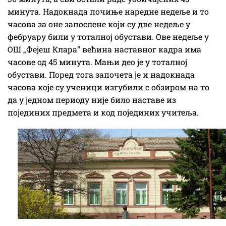
минута. Надокнада почиње наредне недеље и то
часова за оне запослене који су две недеље у
фебруару били у тоталној обустави. Ове недеље у
ОШ „Фејеш Клара“ већина наставног кадра има
часове од 45 минута. Мањи део је у тоталној
обустави. Поред тога започета је и надокнада
часова које су ученици изгубили с обзиром на то
да у једном периоду није било наставе из
појединих предмета и код појединих учитеља.