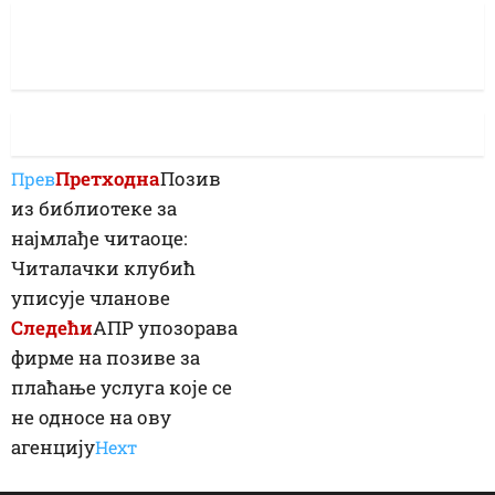
Претходна
Позив
Прев
из библиотеке за
најмлађе читаоце:
Читалачки клубић
уписује чланове
Следећи
АПР упозорава
фирме на позиве за
плаћање услуга које се
не односе на ову
агенцију
Неxт