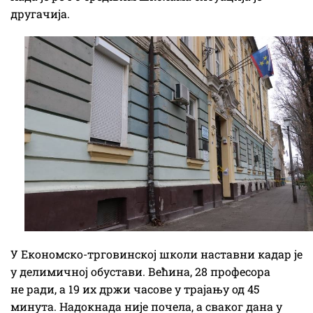
другачија.
У Економско-трговинској школи наставни кадар је
у делимичној обустави. Већина, 28 професора
не ради, а 19 их држи часове у трајању од 45
минута. Надокнада није почела, а сваког дана у