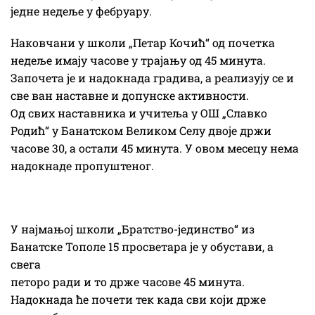
једне недеље у фебруару.
Наковчани у школи „Петар Кочић“ од почетка
недеље имају часове у трајању од 45 минута.
Започета је и надокнада градива, а реализују се и
све ван наставне и допунске активности.
Од свих наставника и учитеља у ОШ „Славко
Родић“ у Банатском Великом Селу двоје држи
часове 30, а остали 45 минута. У овом месецу нема
надокнаде пропуштеног.
У најмањој школи „Братство-јединство“ из
Банатске Тополе 15 просветара је у обустави, а
свега
петоро ради и то држе часове 45 минута.
Надокнада ће почети тек када сви који држе