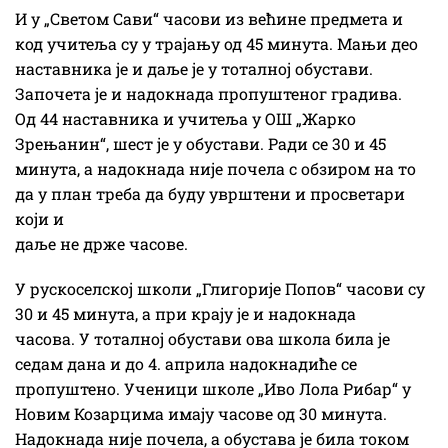
И у „Светом Сави“ часови из већине предмета и
код учитеља су у трајању од 45 минута. Мањи део
наставника је и даље је у тоталној обустави.
Започета је и надокнада пропуштеног градива.
Од 44 наставника и учитеља у ОШ „Жарко
Зрењанин“, шест је у обустави. Ради се 30 и 45
минута, а надокнада није почела с обзиром на то
да у план треба да буду уврштени и просветари
који и
даље не држе часове.
У рускоселској школи „Глигорије Попов“ часови су
30 и 45 минута, а при крају је и надокнада
часова. У тоталној обустави ова школа била је
седам дана и до 4. априла надокнадиће се
пропуштено. Ученици школе „Иво Лола Рибар“ у
Новим Козарцима имају часове од 30 минута.
Надокнада није почела, а обустава је била током