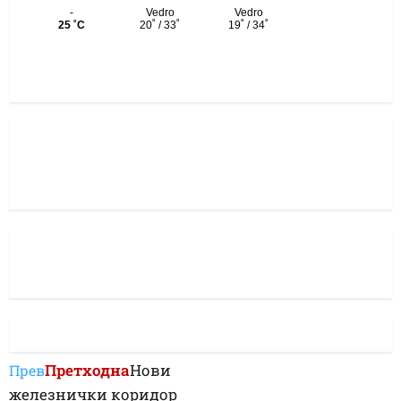
Претходна
Нови
Прев
железнички коридор