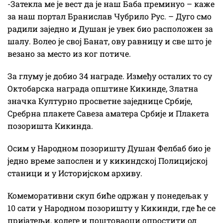
-Затекла ме је вест да је наш Баба преминуо – каже
за наш портал Бранислав Чубрило Рус. – Дуго смо
радили заједно и Душан је увек био расположен за
шалу. Волео је свој Банат, ову равницу и све што је
везано за место из ког потиче.
За глуму је добио 34 награде. Између осталих то су
Октобарска награда општине Кикинде, Златна
значка Културно просветне заједнице Србије,
Сребрна плакете Савеза аматера Србије и Плакета
позоришта Кикинда.
Осим у Народном позоришту Душан Фелбаб био је
једно време запослен и у кикиндској Полицијској
станици и у Историјском архиву.
Комеморативни скуп биће одржан у понедељак у
10 сати у Народном позоришту у Кикинди, где ће се
пријатељи, колеге и поштоваоци опростити од