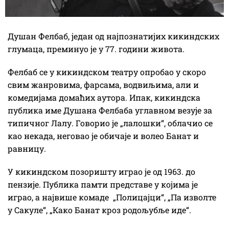
Душан Фелбаб, један од најпознатијих кикиндских
глумаца, преминуо је у 77. години живота.
Фелбаб се у кикиндском театру опробао у скоро
свим жанровима, фарсама, водвиљима, али и
комедијама домаћих аутора. Ипак, кикиндска
публика име Душана Фелбаба углавном везује за
типичног Лалу. Говорио је „лалошки“, облачио се
као некада, неговао је обичаје и волео Банат и
равницу.
У кикиндском позоришту играо је од 1963. до
пензије. Публика памти представе у којима је
играо, а највише комаде „Полицајци“, „Па изволте
у Сакуле“, „Како Банат кроз родољубље иде“.