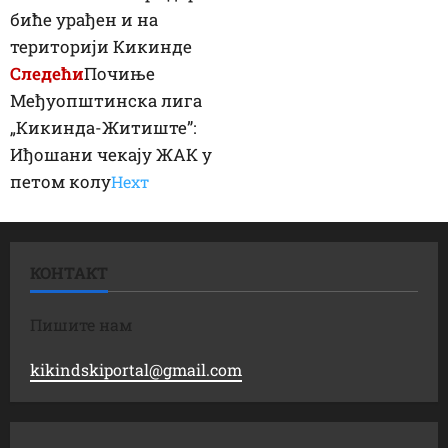
биће урађен и на
територији Кикинде
Следећи
Почиње
Међуопштинска лига
„Кикинда-Житиште”:
Иђошани чекају ЖАК у
петом колу
Неxт
КОНТАКТ
Пишите нам
kikindskiportal@gmail.com