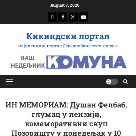
Скип
August 7, 2026
то
доwнлоад
Фацебоок
Инстаграм
Yоутубе
цонтент
Кикиндски портал
најчитанији портал Севернобанатског округа
Примарy
Мену
ИН МЕМОРИАМ: Душан Фелбаб,
глумац у пензији,
комеморативни скуп
Позоришту у понедељак у 10