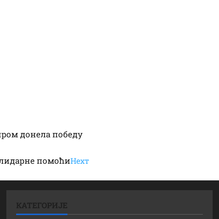
иром донела победу
солидарне помоћи
Неxт
КАТЕГОРИЈЕ