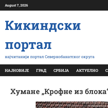
Скип
August 7, 2026
то
цонтент
Кикиндски
портал
најчитанији портал Севернобанатског округа
НАЈНОВИЈЕ
ГРАД
СРБИЈА
АКТУЕЛНО
С
Хумане „Крофне из блока