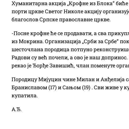
Хуманитарна акција „Крофне из Блока“ биће ор
порти цркве Светог Николе акцију организуј
благослов Српске православне цркве.
-Посне крофне ће се продавати, а сва прик
из Мокрина. Организација „Срби за Србе“ покр
шесточлана породица потпуно реконструише с
Радови су већ почели, а ово је наш допринос.
рекао је Ђорђе Завишић, члан поменуте орга
Породицу Мијуцин чине Милан и Анђелија са 
Браниславом (17) и Сањом (19) . Сви живе у ку
купатила.
А.Ђ.