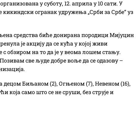
ганизована у суботу, 12. априла у 10 сати. У
е кикиндски огранак удружења „Срби за Србе“ уз
упљена средства биће донирана породици Мијуцин
енула је акцију да се кућа у којој живи
 обзиром на то да је у веома лошем стању.
 Позивам све људе добре воље да се одазову –
низација.
децом Биљаном (2), Огњеном (7), Невеном (16),
ћи која само што се не сруши, без струје и