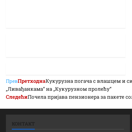
Претходна
Кукурузна погача с влашцем и с
Прев
„Ливађанкама“ на „Кукурузном пролећу“
Следећи
Почела пријава пензионера за пакете 
КОНТАКТ