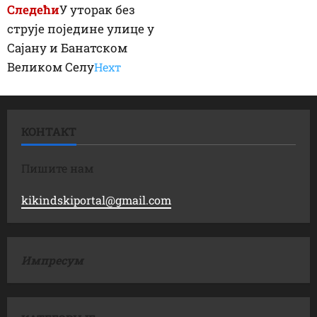
Следећи
У уторак без
струје поједине улице у
Сајану и Банатском
Великом Селу
Неxт
КОНТАКТ
Пишите нам
kikindskiportal@gmail.com
Импресум