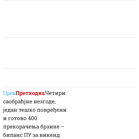
Претходна
Четири
Прев
саобраћјне незгоде,
један тешко повређени
и готово 400
прекорачења брзине –
биланс ПУ за викенд