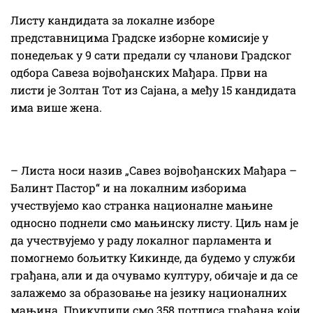
Листу кандидата за локалне изборе
представницима Градске изборне комисије у
понедељак у 9 сати предали су чланови Градског
одбора Савеза војвођанских Мађара. Први на
листи је Золтан Тот из Сајана, а међу 15 кандидата
има више жена.
– Листа носи назив „Савез војвођанских Мађара –
Балинт Пастор“ и на локалним изборима
учествујемо као странка националне мањине
односно поднели смо мањинску листу. Циљ нам је
да учествујемо у раду локалног парламента и
помогнемо бољитку Кикинде, да будемо у служби
грађана, али и да очувамо културу, обичаје и да се
залажемо за образовање на језику националних
мањина. Прикупили смо 358 потписа грађана који