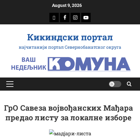
Скип
August 9, 2026
то
доwнлоад
Фацебоок
Инстаграм
Yоутубе
цонтент
Кикиндски портал
најчитанији портал Севернобанатског округа
Примарy
Мену
ГрО Савеза војвођанских Мађара
предао листу за локалне изборе